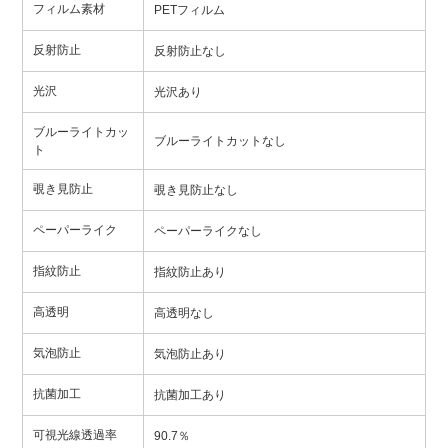
フィルム素材
PETフィルム
反射防止
反射防止なし
光沢
光沢あり
ブルーライトカッ
ブルーライトカットなし
ト
覗き見防止
覗き見防止なし
ペーパーライク
ペーパーライクなし
指紋防止
指紋防止あり
高透明
高透明なし
気泡防止
気泡防止あり
抗菌加工
抗菌加工あり
可視光線透過率
90.7％