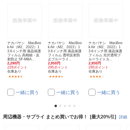
ナカバヤシ MacBoo
ナカバヤシ MacBoo
ナカバヤシ MacBoo
k Air（M2、2022）1
k Air（M2、2022）1
k Air（M2、2022）1
3.6インチ用 液晶保護
3.6インチ用 液晶保護
3.6インチ用 液晶保護
フィルム 高精細・反
フィルム 透明反射防
フィルム 光沢透明ブ
射防止 SF-MBA...
止ブルーライ...
ルーライトカ...
2,290円
2,950円
2,950円
229ポイント
295ポイント
295ポイント
在庫あり
在庫あり
在庫あり
(8)
(10)
(8)
一緒に買う
一緒に買う
一緒に買う
周辺機器・サプライ まとめ買いでお得！
[最大20%引]
詳細