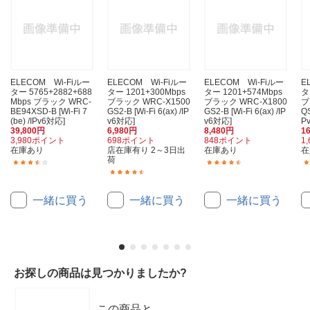
ELECOM Wi-Fiルー
ELECOM Wi-Fiルー
ELECOM Wi-Fiルー
E
ター 5765+2882+688
ター 1201+300Mbps
ター 1201+574Mbps
タ
Mbps ブラック WRC-
ブラック WRC-X1500
ブラック WRC-X1800
ブ
BE94XSD-B [Wi-Fi 7
GS2-B [Wi-Fi 6(ax) /IP
GS2-B [Wi-Fi 6(ax) /IP
QS
(be) /IPv6対応]
v6対応]
v6対応]
P
39,800円
6,980円
8,480円
1
3,980ポイント
698ポイント
848ポイント
1
在庫あり
店在庫有り 2～3日出
在庫あり
在
荷
(13)
(21)
(38)
一緒に買う
一緒に買う
一緒に買う
お探しの商品は見つかりましたか?
この商品と