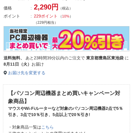
2,290円
価格
（税込）
ポイント
229ポイント
（
10%
）
（229円相当）
送料無料、
あと
23時間39分以内
のご注文で
東京都豊島区東池袋
に
8月11日（火）
お届け
お届け先を変更する
【パソコン周辺機器まとめ買いキャンペーン対
象商品】
マウスやWi-Fiルーターなど対象のパソコン周辺機器2点で
5％
引き
、3点で
10％引き
、5点以上で
20％引き
!
・対象商品一覧は
こちら