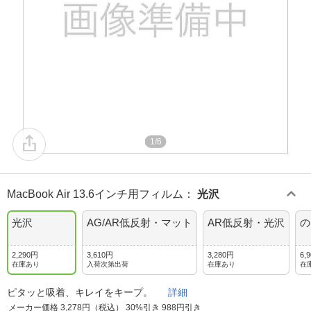
1/6
MacBook Air 13.6インチ用フィルム
：
光沢
光沢
AG/AR低反射・マット
AR低反射・光沢
の
2,290円
3,610円
3,280円
6,
在庫あり
入荷次第出荷
在庫あり
在
ピタッと吸着、キレイをキープ。
詳細
メーカー価格 3,278円（税込） 30%引き 988円引き