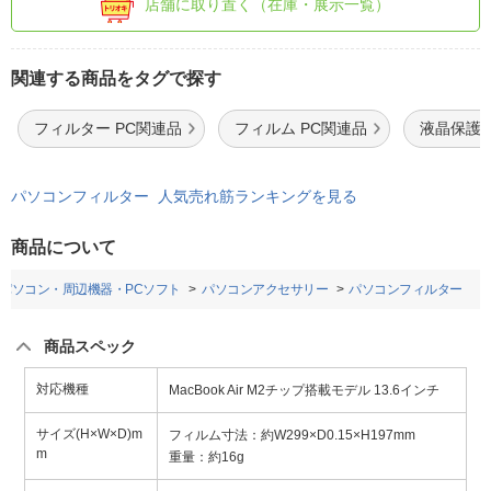
店舗に取り置く（在庫・展示一覧）
関連する商品をタグで探す
フィルター PC関連品
フィルム PC関連品
液晶保護 
パソコンフィルター 人気売れ筋ランキングを見る
商品について
パソコン・周辺機器・PCソフト
パソコンアクセサリー
パソコンフィルター
商品スペック
対応機種
MacBook Air M2チップ搭載モデル 13.6インチ
サイズ(H×W×D)m
フィルム寸法：約W299×D0.15×H197mm
m
重量：約16g