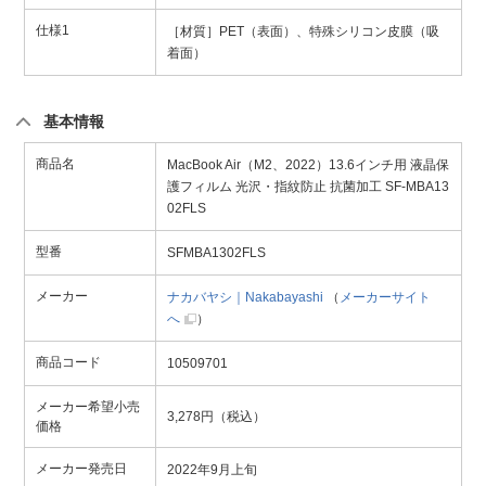
仕様1
［材質］PET（表面）、特殊シリコン皮膜（吸
着面）
基本情報
商品名
MacBook Air（M2、2022）13.6インチ用 液晶保
護フィルム 光沢・指紋防止 抗菌加工 SF-MBA13
02FLS
型番
SFMBA1302FLS
メーカー
ナカバヤシ｜Nakabayashi
（
メーカーサイト
へ
）
商品コード
10509701
メーカー希望小売
3,278円（税込）
価格
メーカー発売日
2022年9月上旬