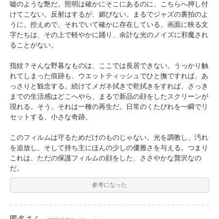
嘘のような艶だ。照明は確かにそこにあるのに、こちらへ押し付
けてこない。反射はするが、媚びない。まるでジャズの裏拍のよ
うに、控えめで、それでいて確かに存在している。画面に映る文
字たちは、その上で軽やかに踊り、余計な光のノイズに邪魔され
ることがない。
指紋？そんな野暮なものは、ここでは長居できない。うっかり触
れてしまった痕跡も、ウエットティッシュでひと撫ですれば、あ
っさりと観念する。続けてメガネ拭きで乾拭きをすれば、さっき
までの生活感はどこへやら、まるで新品の顔をしたスクリーンが
現れる。そう、それは一種の再生だ。日常のくたびれを一瞬でリ
セットする、小さな奇跡。
このフィルムは守るためだけのものじゃない。光を調教し、汚れ
を追放し、そして持ち主にほんの少しの優雅さを与える。つまり
これは、ただの保護フィルムの顔をした、ささやかな贅沢なの
だ。
参考になった
匿名
さん