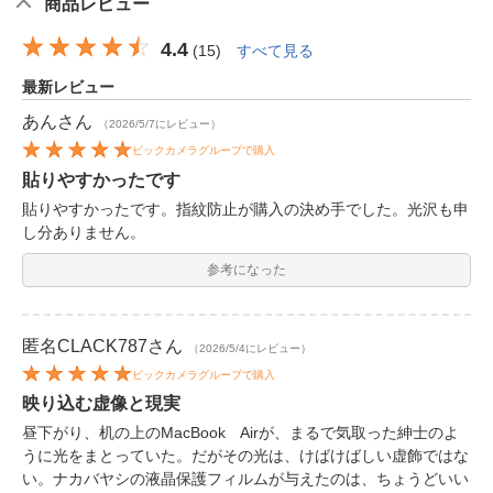
商品レビュー
4.4
(
15
)
すべて見る
最新レビュー
あん
さん
（2026/5/7にレビュー）
ビックカメラグループで購入
貼りやすかったです
貼りやすかったです。指紋防止が購入の決め手でした。光沢も申
し分ありません。
参考になった
匿名CLACK787
さん
（2026/5/4にレビュー）
ビックカメラグループで購入
映り込む虚像と現実
昼下がり、机の上のMacBook Airが、まるで気取った紳士のよ
うに光をまとっていた。だがその光は、けばけばしい虚飾ではな
い。ナカバヤシの液晶保護フィルムが与えたのは、ちょうどいい