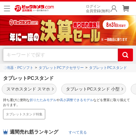
ログイン
会員登録(無料)
周辺機器・PCソフト
タブレットPCアクセサリー
タブレットPCスタンド
タブレットPCスタンド
スマホスタンド スマホ
タブレットPCスタンド 小型
持ち運びに便利な
折りたたみモデル
や
高さ調整できるモデル
などを豊富に取り揃えて
おります。
タブレットスタンド特集
週間売れ筋ランキング
すべて見る