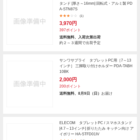
タンド [厚さ～16mm] 回転式・アルミ製 PD
A-STN87S
(1)
3,970円
397ポイント
送料無料、入荷次第出荷
約２～３週間で出荷予定
サンワサプライ タブレットPC用［7～13
インチ］ 三脚取り付けホルダー PDA-TABH
10BK
2,000円
200ポイント
送料無料、8月9日（日）
お届け
ELECOM タブレットPC / スマホスタンド
[4.7～13インチ] 折りたたみ キッチン向け ア
イボリー HA-STFD01IV