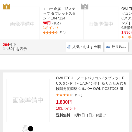
エコー金属 12ステ
OWL
ップ タブレットスタ
ソコン
ンド 1047124
Cスタ
98円
ンチ］
（税込）
1ポイント
6段階角
(16)
1,830
183
204
件中
人気・おすすめ順
絞り込み
1～50
件を表示
OWLTECH ノートパソコン / タブレットP
Cスタンド［～17.3インチ］ 折りたたみ式 6
段階角度調整 シルバー OWL-PCSTD03-SI
(138)
1,830円
183ポイント
送料無料、8月9日（日）
お届け