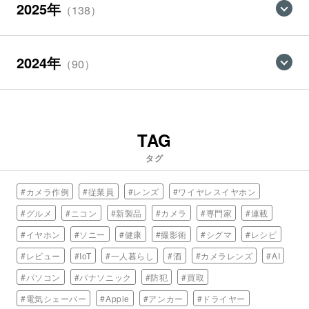
2025年
（138）
2024年
（90）
TAG
タグ
#カメラ作例
#従業員
#レンズ
#ワイヤレスイヤホン
#グルメ
#ニコン
#新製品
#カメラ
#専門家
#連載
#イヤホン
#ソニー
#健康
#撮影術
#シグマ
#レシピ
#レビュー
#IoT
#一人暮らし
#酒
#カメラレンズ
#AI
#パソコン
#パナソニック
#防犯
#買取
#電気シェーバー
#Apple
#アンカー
#ドライヤー