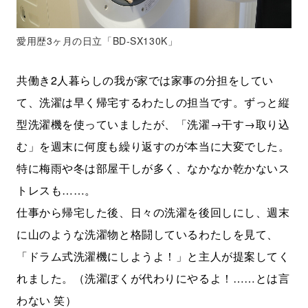
愛用歴3ヶ月の日立「BD-SX130K」
共働き2人暮らしの我が家では家事の分担をしてい
て、洗濯は早く帰宅するわたしの担当です。ずっと縦
型洗濯機を使っていましたが、「洗濯→干す→取り込
む」を週末に何度も繰り返すのが本当に大変でした。
特に梅雨や冬は部屋干しが多く、なかなか乾かないス
トレスも……。
仕事から帰宅した後、日々の洗濯を後回しにし、週末
に山のような洗濯物と格闘しているわたしを見て、
「ドラム式洗濯機にしようよ！」と主人が提案してく
れました。（洗濯ぼくが代わりにやるよ！……とは言
わない 笑）