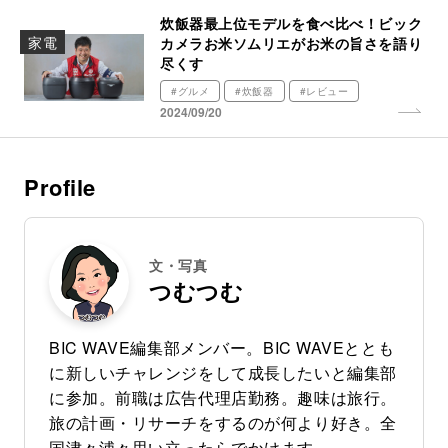
炊飯器最上位モデルを食べ比べ！ビック
家電
カメラお米ソムリエがお米の旨さを語り
尽くす
#グルメ
#炊飯器
#レビュー
2024/09/20
Profile
文・写真
つむつむ
BIC WAVE編集部メンバー。BIC WAVEととも
に新しいチャレンジをして成長したいと編集部
に参加。前職は広告代理店勤務。趣味は旅行。
旅の計画・リサーチをするのが何より好き。全
国津々浦々思い立ったらでかけます。