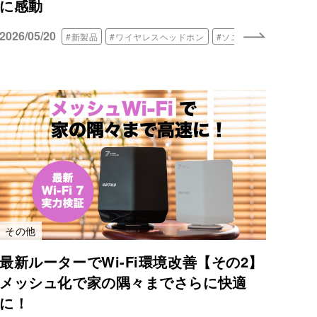
に感動
2026/05/20
#新製品
#ワイヤレスヘッドホン
#ソニー
その他
最新ルーターでWi-Fi環境改善【その2】
メッシュ化で家の隅々までさらに快適
に！