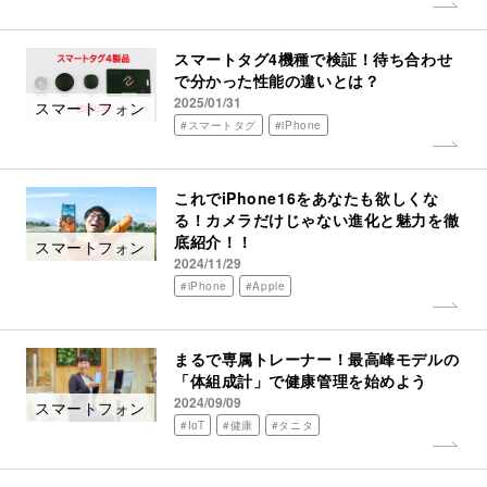
スマートタグ4機種で検証！待ち合わせ
で分かった性能の違いとは？
2025/01/31
スマートフォン
#スマートタグ
#iPhone
これでiPhone16をあなたも欲しくな
る！カメラだけじゃない進化と魅力を徹
底紹介！！
スマートフォン
2024/11/29
#iPhone
#Apple
まるで専属トレーナー！最高峰モデルの
「体組成計」で健康管理を始めよう
2024/09/09
スマートフォン
#IoT
#健康
#タニタ