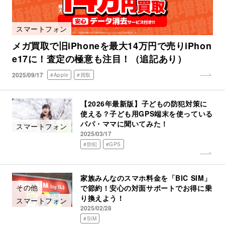
スマートフォン
メガ買取で旧iPhoneを最大14万円で売りiPhon
e17に！査定の極意も注目！（追記あり）
2025/09/17
#Apple
#買取
【2026年最新版】子どもの防犯対策に
使える？子ども用GPS端末を使っている
パパ・ママに聞いてみた！
スマートフォン
2025/03/17
#防犯
#GPS
家族みんなのスマホ料金を「BIC SIM」
その他
で節約！安心の対面サポートでお得に乗
り換えよう！
スマートフォン
2025/02/28
#SIM