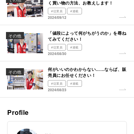
く買い物の方法、お教えします！
#従業員
#連載
2024/09/12
「値段によって何がちがうのか」を尋ね
その他
てみてください！
#従業員
#連載
2024/08/30
何がいいのかわからない……ならば、販
その他
売員にお任せください！
#従業員
#連載
2024/08/23
Profile