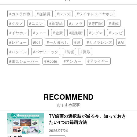
#カメラ作例
#従業員
#レンズ
#ワイヤレスイヤホン
#グルメ
#ニコン
#新製品
#カメラ
#専門家
#連載
#イヤホン
#ソニー
#健康
#撮影術
#シグマ
#レシピ
#レビュー
#IoT
#一人暮らし
#酒
#カメラレンズ
#AI
#パソコン
#パナソニック
#防犯
#買取
#電気シェーバー
#Apple
#アンカー
#ドライヤー
RECOMMEND
おすすめ記事
TV録画の選択肢が減る今、知っておき
たい4つの録画方法
2026/07/24