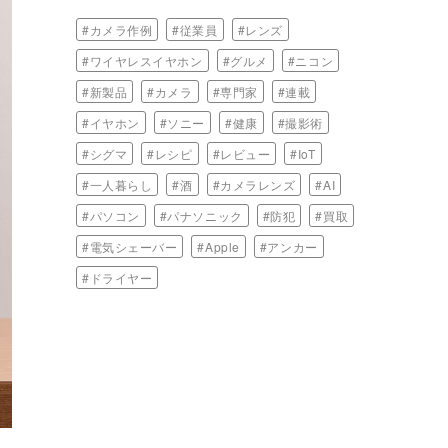
#カメラ作例
#従業員
#レンズ
#ワイヤレスイヤホン
#グルメ
#ニコン
#新製品
#カメラ
#専門家
#連載
#イヤホン
#ソニー
#健康
#撮影術
#シグマ
#レシピ
#レビュー
#IoT
#一人暮らし
#酒
#カメラレンズ
#AI
#パソコン
#パナソニック
#防犯
#買取
#電気シェーバー
#Apple
#アンカー
#ドライヤー