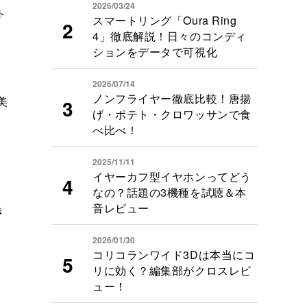
2026/03/24
ト
スマートリング「Oura Ring
4」徹底解説！日々のコンディ
ションをデータで可視化
2026/07/14
ノンフライヤー徹底比較！唐揚
美
げ・ポテト・クロワッサンで食
べ比べ！
。
2025/11/11
イヤーカフ型イヤホンってどう
ジ
なの？話題の3機種を試聴＆本
音レビュー
き
2026/01/30
コリコランワイド3Dは本当にコ
リに効く？編集部がクロスレビ
ュー！