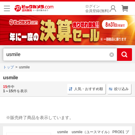
ログイン
会員登録(無料)
トップ
usmile
usmile
15
件中
歯ブラシ 電動
歯ブラシ オーラルケア
電動歯ブラシ 
人気・おすすめ順
絞り込み
1～15
件を表示
※販売終了商品を表示しています。
usmile usmile（ユースマイル） PRO01 プ