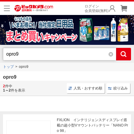
ログイン
会員登録(無料)
トップ
opro9
opro9
2
件中
NDフィルター ND8
NDフィルター ND16
NDフィル
人気・おすすめ順
絞り込み
1～2
件を表示
FXLION インテリジェンスディスプレイ搭
載の超小型Vマウントバッテリー「NANO Pr
o 98」