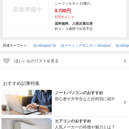
シーフィルター 付属の...
9,700円
970ポイント
送料無料、入荷次第出荷
約２～３週間で出荷予定
関連キーワード：
lg ultragear 32
lg ゲーミングモニター ultragear
lg ultra
ほしいものリストを見る
おすすめ記事特集
ノートパソコンのおすすめ
初心者や大学生など目的別に紹介
エアコンのおすすめ
人気メーカーの特徴や魅力とは？