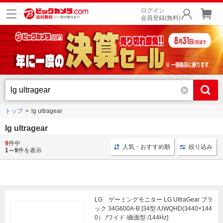
ログイン
会員登録(無料)
トップ
lg ultragear
lg ultragear
9
件中
ゲーミングモニター ワイド
反射防止 のぞき見防止
人気・おすすめ順
絞り込み
1～9
件を表示
LG ゲーミングモニター LG UltraGear ブラ
ック 34G600A-B [34型 /UWQHD(3440×144
0） /ワイド /曲面型 /144Hz]