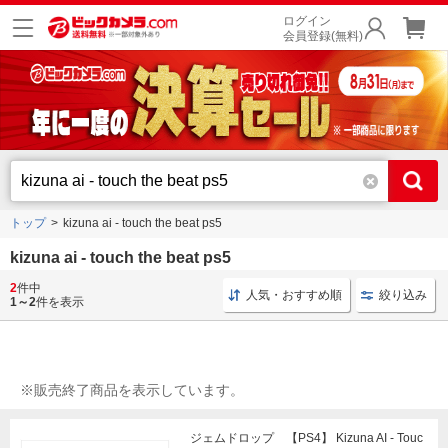
ログイン
会員登録(無料)
トップ
kizuna ai - touch the beat ps5
kizuna ai - touch the beat ps5
2
件中
ソフト PS4
プレイステーション ソフト
リズムゲーム
人気・おすすめ順
絞り込み
1～2
件を表示
※販売終了商品を表示しています。
ジェムドロップ 【PS4】 Kizuna AI - Touc