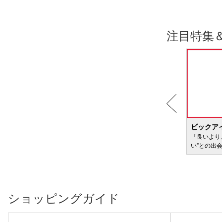
注目特集
BIC WAVE
ビックア
サービ
「どきどき・わくわく」をさまざまなコンテン
「良いより
ツに載せてお届けします
い”との出
ショッピングガイド