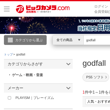
ログイン
会員登録(
カテゴリから選ぶ
全ての商品
こんにちは
トップ
godfall
ログイン
godfal
カテゴリからさがす
新規会員登録
ゲーム・映画・音楽
PS5 ソフト
会員メニュー
メーカー
1
件中
1
～
1
件を
お買いもの履歴
PLAYISM｜プレーイズム
閲覧履歴