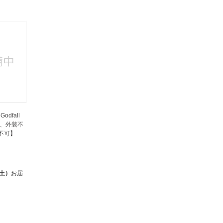
法
よくある質問・お問合せ
I
ご利用規約
E
Godfall
為、外装不
不可】
（土）
お届