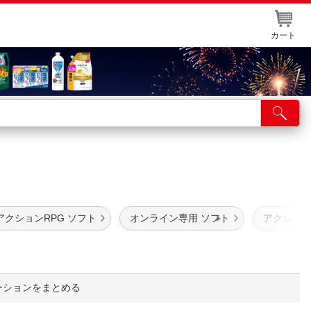
カート
店舗サービス
ット取り置き
イントカードWEB登録
舗情報・店舗一覧
アクションRPG ソフト
オンライン専用 ソフト
アクション
取り寄せ品入荷状況照会
ーションをまとめる