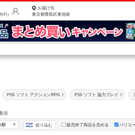
お届け先
無料)
東京都豊島区東池袋
商品をさがす
ランキングからさがす
ネ
l
カテゴリ一覧からさがす
ポ
店
PS5 ソフト アクションRPG
PS5 ソフト 協力プレイ
お
お客様サポート
表示
販売終了商品を含める
バリエ
絞り込む
ご利用ガイド