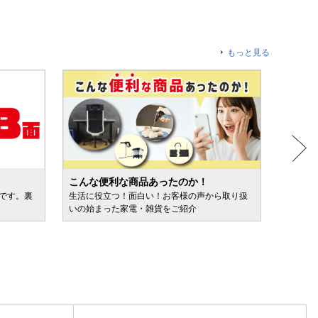
もっと見る
こんな便利な商品あったのか！
人気売
ルです。裏
生活に役立つ！面白い！お客様の声から取り扱
カテゴ
いの始まった家電・雑貨をご紹介
けます