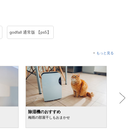
godfall 通常版 【ps5】
もっと見る
除湿機のおすすめ
日焼け
梅雨の部屋干しもおまかせ
スプレ