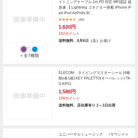
イトニングケーブル 1m PD 対応 MFi認証 超
急速 【 Lightning コネクター搭載 iPhone iP
ad iPod AirPods 対...
(39)
1,620円
162ポイント
送料無料、8月8日（土）
お届け
＋全7種類
ELECOM タイピングマスターシール [4種
類x各1枚] KEY PALETTO(キーパレット) TK-
S-KP01
1,580円
158ポイント
送料無料、店在庫有り 2～3日出荷
ユニバーサルミュージック （サウンドト