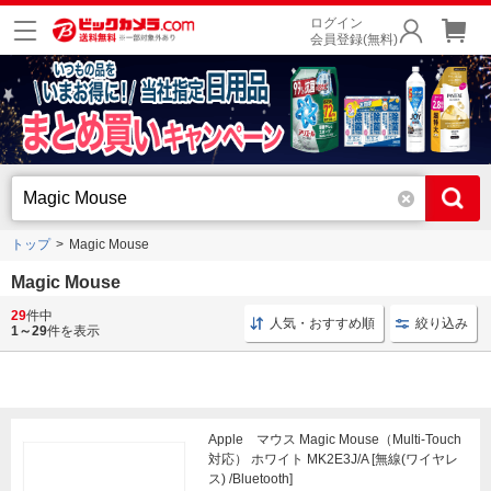
ログイン
会員登録(無料)
トップ
Magic Mouse
Magic Mouse
29
件中
キーボード タイピング
Touch ID搭載 キーボード
フ
人気・おすすめ順
絞り込み
1～29
件を表示
Apple マウス Magic Mouse（Multi-Touch
対応） ホワイト MK2E3J/A [無線(ワイヤレ
ス) /Bluetooth]