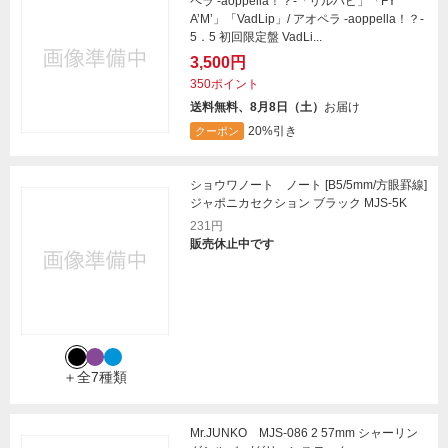
ペラ -aoppella！？-「リルハピ」「FY
A’M’」「VadLip」/ アオペラ -aoppella！？-
5．5 初回限定盤 VadLi...
3,500円
350ポイント
送料無料、8月8日（土）
お届け
20%引き
クーポン
ショウワノート ノート [B5/5mm/方眼罫線]
ジャポニカセクション ブラック MJS-5K
231円
販売休止中です
＋全7種類
Mr.JUNKO MJS-086 2 57mm シャーリン