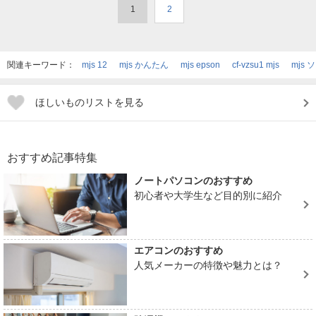
1
2
関連キーワード：
mjs 12
mjs かんたん
mjs epson
cf-vzsu1 mjs
mjs 
ほしいものリストを見る
おすすめ記事特集
ノートパソコンのおすすめ
初心者や大学生など目的別に紹介
エアコンのおすすめ
人気メーカーの特徴や魅力とは？