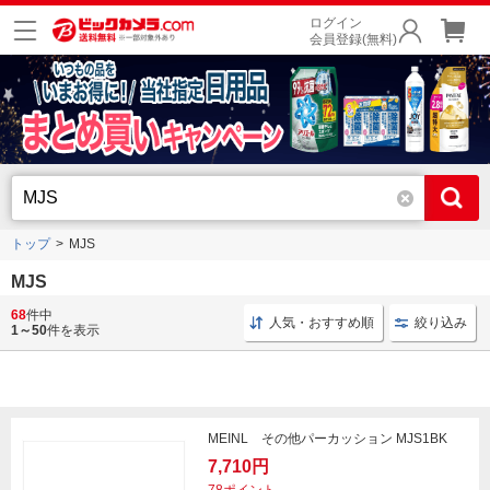
ログイン
会員登録(無料)
トップ
MJS
MJS
68
件中
マグボトル キッチン用品
タイガー マグボトル
タイ
人気・おすすめ順
絞り込み
1～50
件を表示
MEINL その他パーカッション MJS1BK
7,710円