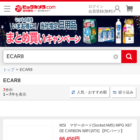
ログイン
会員登録(無料)
トップ
ECAR8
ECAR8
7
件中
マザーボード WIFI
X870E CARBON
X870E マザー
人気・おすすめ順
絞り込み
1～7
件を表示
MSI マザーボード(Socket AM5) MPG X87
0E CARBON WIFI [ATX] 【PCパーツ】
66,450円