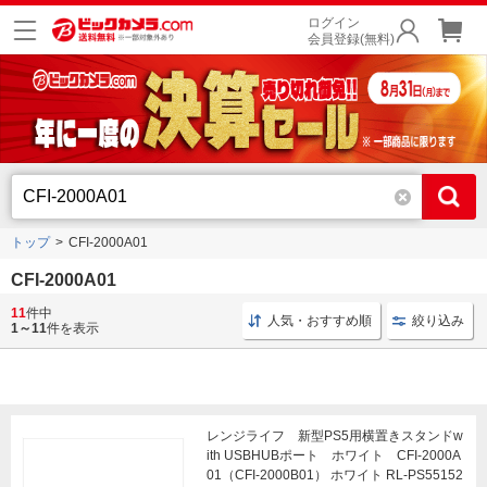
ログイン
会員登録(無料)
トップ
CFI-2000A01
CFI-2000A01
11
件中
新型 排熱
新型 USBポート
PS5 クーリングファン
人気・おすすめ順
絞り込み
1～11
件を表示
レンジライフ 新型PS5用横置きスタンドw
ith USBHUBポート ホワイト CFI-2000A
01（CFI-2000B01） ホワイト RL-PS55152