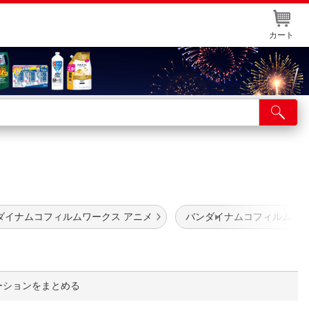
カート
店舗サービス
ット取り置き
イントカードWEB登録
舗情報・店舗一覧
ダイナムコフィルムワークス アニメ
バンダイナムコフィルムワー
取り寄せ品入荷状況照会
ーションをまとめる