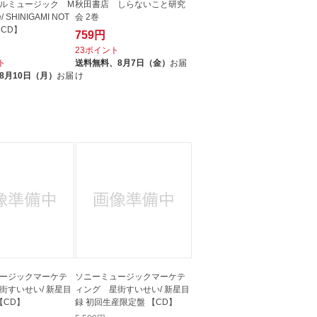
ルミュージック M
秋田書店 しらないこと研究
pe/ SHINIGAMI NOT
会 2巻
【CD】
759円
23ポイント
ト
送料無料、
8月7日（金）
お届
8月10日（月）
お届
け
ージックマーケテ
ソニーミュージックマーケテ
街すいせい/ 新星目
ィング 星街すいせい/ 新星目
【CD】
録 初回生産限定盤 【CD】