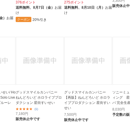
3,300
円
376ポイント
275ポイント
販売休止中
送料無料、
8月7日（金）
お届
送料無料、
8月10日（月）
お届
け
け
（金）
お届
20%引き
クーポン
せい/ Ho
グッドスマイルカンパニー
グッドスマイルカンパニー
ソニーミュ
 Solo Live
ねんどろいど ホロライブプロ
【再販】ねんどろいど ホロラ
ィング 星
 【ブルーレ
ダクション 星街すいせい
イブプロダクション 星街すい
バ 完全生
せい
(1)
8,030
円
7,180
円
7,500
円
予定数の販
販売休止中です
販売休止中です