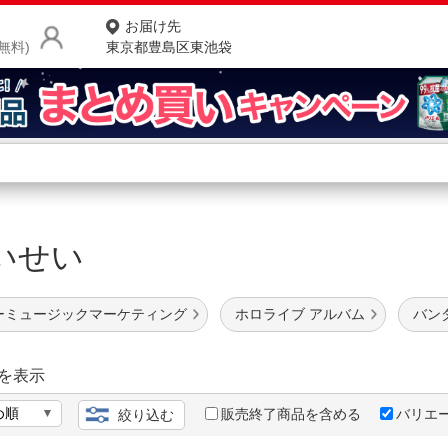
お届け先
無料)
東京都豊島区東池袋
商品をさがす
ランキングからさがす
ネ
すいせい
カテゴリ一覧からさがす
ポ
店
ーミュージックマーケティング
ホロライブ アルバム
バン
お
お客様サポート
を表示
販売終了商品を含める
バリエ
絞り込む
ご利用ガイド