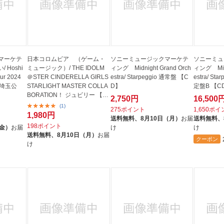
マーケテ
日本コロムビア （ゲーム・
ソニーミュージックマーケテ
ソニーミュ
Hoshi
ミュージック）/ THE IDOLM
ィング Midnight Grand Orch
ィング Midn
our 2024
＠STER CINDERELLA GIRLS
estra/ Starpeggio 通常盤 【C
estra/ S
” （埼玉公
STARLIGHT MASTER COLLA
D】
定盤B 【C
BORATION！ ジュビリー 【C
2,750円
16,500
D】
(1)
275ポイント
1,650ポ
1,980円
送料無料、
8月10日（月）
お届
送料無料、
198ポイント
（金）
お届
け
け
送料無料、
8月10日（月）
お届
クーポン
け