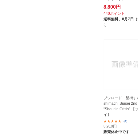
8,800円
440ポイント
送料無料、
8月7日
け
ブシロード 星街すい
shimachi Suisei 2nd
“Shout in Crisis”
イ】
(4)
8,910
円
販売休止中です