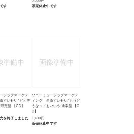
5,500
円
です
販売休止中です
ージックマーケテ
ソニーミュージックマーケテ
街すいせい/ ビビデ
ィング 星街すいせい/ もうど
産限定盤 【CD】
うなってもいいや 通常盤 【C
D】
売を終了しました
1,400
円
販売休止中です