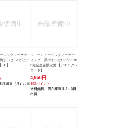
ージックマーケテ
ソニーミュージックマーケテ
街すいせい/ ビビデ
ィング 星街すいせい/ Specte
【CD】
r 完全生産限定盤 【アナログレ
コード】
4,950円
ト
8月10日（月）
お届
495ポイント
送料無料、
店在庫有り 2～3日
出荷