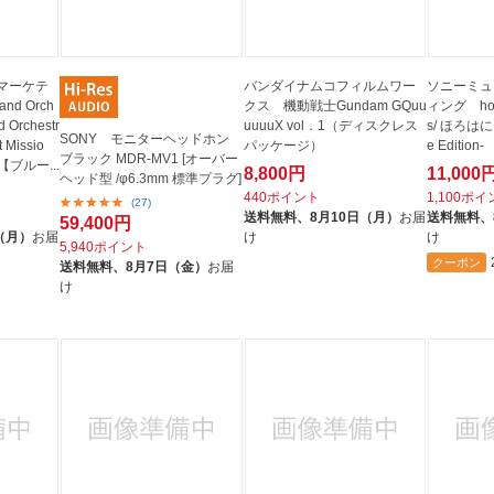
マーケテ
バンダイナムコフィルムワー
ソニーミュ
nd Orch
クス 機動戦士Gundam GQuu
ィング holo
d Orchestr
uuuuX vol．1（ディスクレス
s/ ほろはに
SONY モニターヘッドホン
 Missio
パッケージ）
e Edition
ブラック MDR-MV1 [オーバー
ブルー...
8,800円
11,000
ヘッド型 /φ6.3mm 標準プラグ]
440ポイント
1,100ポ
(27)
送料無料、
8月10日（月）
お届
送料無料、
59,400円
（月）
お届
け
け
5,940ポイント
クーポン
送料無料、
8月7日（金）
お届
け