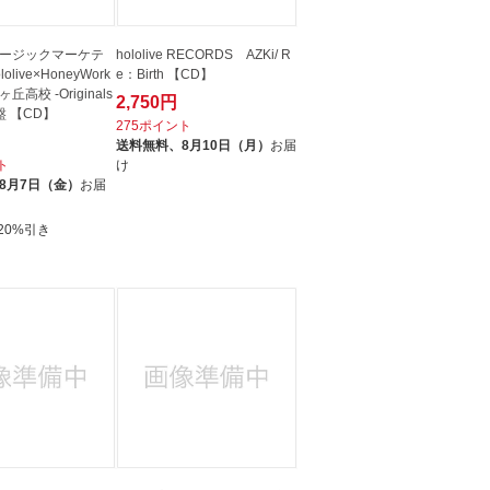
ージックマーケテ
hololive RECORDS AZKi/ R
live×HoneyWork
e：Birth 【CD】
丘高校 -Originals
2,750円
盤 【CD】
275ポイント
送料無料、
8月10日（月）
お届
ト
け
8月7日（金）
お届
20%引き