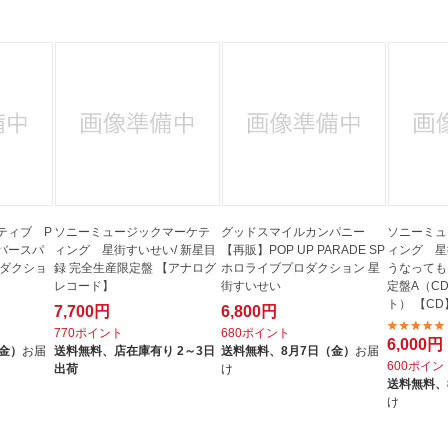
法
よくある質問・お問合せ
I
ご利用規約
E
ティブ P
ソニーミュージックマーケテ
グッドスマイルカンパニー
ソニーミュ
パルバースパ
ィング 星街すいせい/ 新星目
【再販】POP UP PARADE SP
ィング 星
ロダクショ
録 完全生産限定盤 【アナログ
ホロライブプロダクション 星
うなっても
レコード】
街すいせい
定盤A（C
ト） 【CD
7,700円
6,800円
770ポイント
680ポイント
6,000円
（金）
お届
送料無料、
店在庫有り 2～3日
送料無料、
8月7日（金）
お届
600ポイン
出荷
け
送料無料、
け