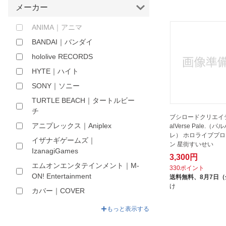
メーカー
ほしいもの
ANIMA｜アニマ
お知らせ
BANDAI｜バンダイ
hololive RECORDS
HYTE｜ハイト
SONY｜ソニー
TURTLE BEACH｜タートルビー
チ
ブシロードクリエイ
アニプレックス｜Aniplex
alVerse Pale.（
レ） ホロライブプ
イザナギゲームズ｜
ン 星街すいせい
IzanagiGames
3,300円
エムオンエンタテインメント｜M-
330ポイント
ON! Entertainment
送料無料、
8月7日
け
カバー｜COVER
グッドスマイルカンパニー｜
もっと表示する
GOOD SMILE COMPANY