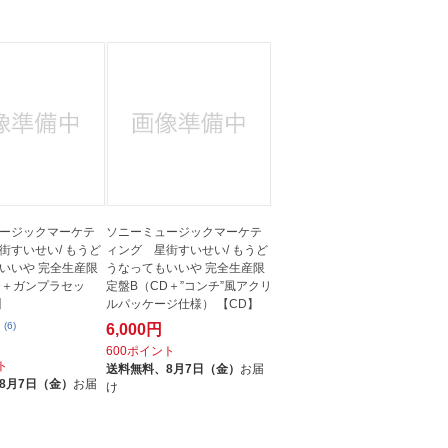
人窓口
R情報
nglish / 中文
ージックマーケテ
ソニーミュージックマーケテ
街すいせい/ もうど
ィング 星街すいせい/ もうど
いいや 完全生産限
うなってもいいや 完全生産限
D＋ガンプラセッ
定盤B（CD＋”コンチ”風アクリ
】
ルパッケージ仕様） 【CD】
(6)
6,000円
600ポイント
ト
送料無料、
8月7日（金）
お届
8月7日（金）
お届
け