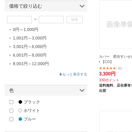
サンスター文具｜sun-star
価格で絞り込む
ソニーミュージックマーケティン
グ｜Sony Music Marketing
~
バンダイナムコフィルムワークス
0円～1,000円
｜Bandai Namco Filmworks
1,001円～3,000円
ブシロード｜bushiroad
3,001円～6,000円
ブシロード｜BUSHIROAD
6,001円～8,000円
カバー 星街すいせい/ 
ブシロードクリエイティブ｜
r 【CD】
8,001円～12,000円
bushiroad creative
(1)
12,001円～60,880円
ポニーキャニオン｜PONY
3,300円
もっと表示する
CANYON
330ポイント
送料無料、
店在庫有り
ユニバーサルミュージック｜
色
出荷
UNIVERSAL MUSIC
主婦と生活社｜SHUFU-TO-
ブラック
SEIKATUSHA
ホワイト
日本コロムビア｜NIPPON
ブルー
COLUMBIA
秋田書店｜AKITA PUBLISHING