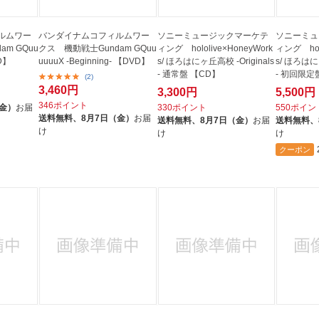
ルムワー
バンダイナムコフィルムワー
ソニーミュージックマーケテ
ソニーミュ
m GQuu
クス 機動戦士Gundam GQuu
ィング hololive×HoneyWork
ィング holo
VD】
uuuuX -Beginning- 【DVD】
s/ ほろはにヶ丘高校 -Originals
s/ ほろはにヶ
- 通常盤 【CD】
- 初回限定
(2)
3,460円
3,300円
5,500円
346ポイント
（金）
お届
330ポイント
550ポイン
送料無料、
8月7日（金）
お届
送料無料、
8月7日（金）
お届
送料無料、
け
け
け
クーポン