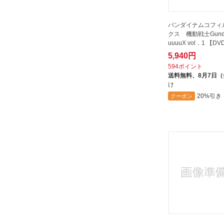
バンダイナムコフィ
クス 機動戦士Gunda
uuuuX vol．1 【D
5,940円
594ポイント
送料無料、
8月7日
け
20%引き
クーポン