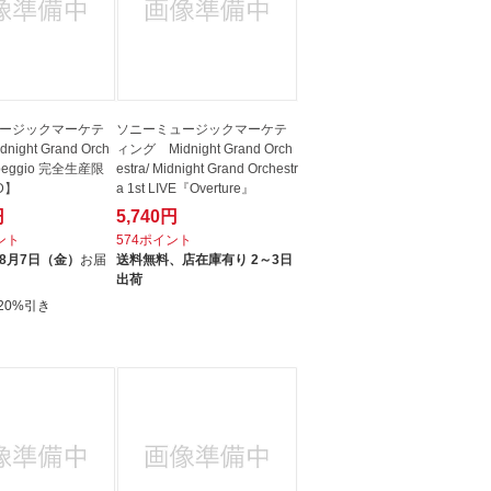
ージックマーケテ
ソニーミュージックマーケテ
ight Grand Orch
ィング Midnight Grand Orch
tarpeggio 完全生産限
estra/ Midnight Grand Orchestr
D】
a 1st LIVE『Overture』
円
5,740円
イント
574ポイント
8月7日（金）
お届
送料無料、
店在庫有り 2～3日
出荷
20%引き