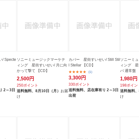
Specte
ソニーミュージックマーケテ
カバー 星街すいせい/ Still Stil
ソニーミュ
ィング 星街すいせい/ 月に向
l Stellar 【CD】
ィング 星
かって撃て 【CD】
バ 通常盤 
(1)
3,300円
2,500円
1,980円
330ポイント
250ポイント
198ポイン
 2～3日
送料無料、
店在庫有り 2～3日
送料無料、
8月10日（月）
お届
送料無料、
出荷
け
け