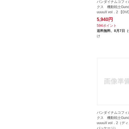
バンダイナムコフィ
クス 機動戦士Gunda
uuuuX vol．2 【D
5,940円
594ポイント
送料無料、
8月7日
け
バンダイナムコフィ
クス 機動戦士Gunda
uuuuX vol．2（
パッケージ）