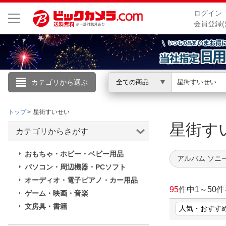
ログイン
会員登録(
カテゴリから選ぶ
全ての商品
こんにちは
トップ
星街すいせい
ログイン
星街
カテゴリからさがす
新規会員登録
おもちゃ・ホビー・ベビー用品
アルバム ソニ
パソコン・周辺機器・PCソフト
会員メニュー
オーディオ・電子ピアノ・カー用品
95
件中
1
～
50
件
ゲーム・映画・音楽
お買いもの履歴
文房具・書籍
閲覧履歴