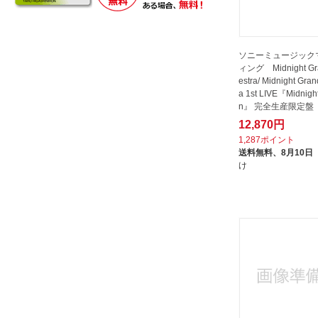
ソニーミュージック
ィング Midnight Gra
estra/ Midnight Gran
a 1st LIVE『Midnight
n』 完全生産限定盤 【
12,870円
1,287ポイント
送料無料、
8月10日
け