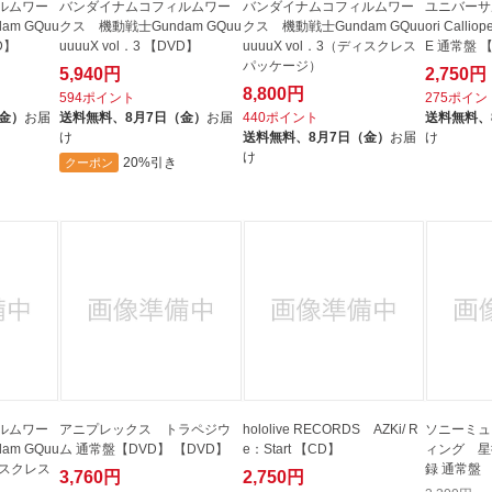
ルムワー
バンダイナムコフィルムワー
バンダイナムコフィルムワー
ユニバーサ
m GQuu
クス 機動戦士Gundam GQuu
クス 機動戦士Gundam GQuu
ori Callio
VD】
uuuuX vol．3 【DVD】
uuuuX vol．3（ディスクレス
E 通常盤 
パッケージ）
5,940円
2,750円
8,800円
594ポイント
275ポイン
（金）
お届
送料無料、
8月7日（金）
お届
440ポイント
送料無料、
け
送料無料、
8月7日（金）
お届
け
け
20%引き
クーポン
ルムワー
アニプレックス トラペジウ
hololive RECORDS AZKi/ R
ソニーミュ
m GQuu
ム 通常盤【DVD】 【DVD】
e：Start 【CD】
ィング 星
ディスクレス
録 通常盤 
3,760円
2,750円