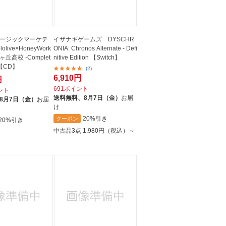
ージックマーケテ
イザナギゲームズ DYSCHR
live×HoneyWork
ONIA: Chronos Alternate - Defi
ヶ丘高校 -Complet
nitive Edition 【Switch】
- 【CD】
(2)
6,910円
円
691ポイント
イント
送料無料、
8月7日（金）
お届
8月7日（金）
お届
け
20%引き
クーポン
20%引き
中古品3点
1,980円（税込）～