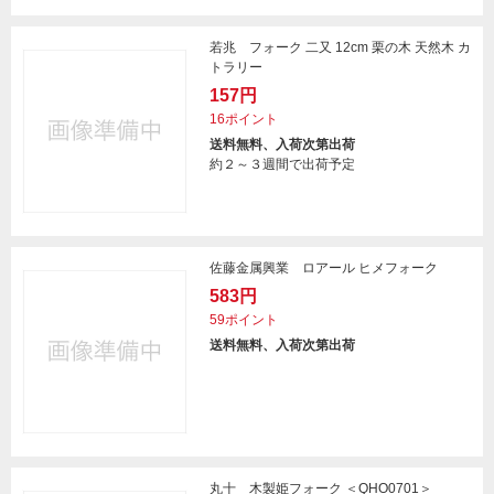
若兆 フォーク 二又 12cm 栗の木 天然木 カ
トラリー
157円
16ポイント
送料無料、入荷次第出荷
約２～３週間で出荷予定
佐藤金属興業 ロアール ヒメフォーク
583円
59ポイント
送料無料、入荷次第出荷
丸十 木製姫フォーク ＜QHO0701＞