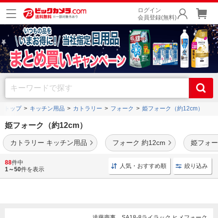
ログイン
会員登録(無料)
トップ
キッチン用品
カトラリー
フォーク
姫フォーク（約12cm）
姫フォーク（約12cm）
カトラリー キッチン用品
フォーク 約12cm
姫フォー
遠藤商事
や
丸十
、
カクセー
などの人気メーカーの姫フォーク（約12cm）を豊富に品揃
88
件中
人気・おすすめ順
絞り込み
え。
1～50
件を表示
遠藤商事 SA18-8ライラック ヒメフォーク