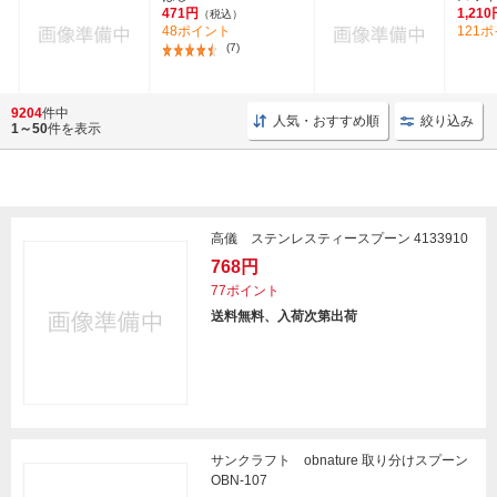
471円
1,210
（税込）
48ポイント
121
(7)
9204
件中
人気・おすすめ順
絞り込み
1～50
件を表示
高儀 ステンレスティースプーン 4133910
768円
77ポイント
送料無料、入荷次第出荷
サンクラフト obnature 取り分けスプーン
OBN-107