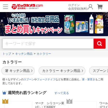
ログイン
会員登録(無料)
トップ
キッチン用品
カトラリー
カトラリー
箸 キッチン用品
カトラリー キッチン用品
スプーン
様々なデザインの
スプーン
や
フォーク
ナイフ
などを豊富に品揃え。
箸・箸置き
もご用
意しております。
週間売れ筋ランキング
すべて見る
マーナ シリコーン菜
ワー
ばし・Y K690Y
ズワイ