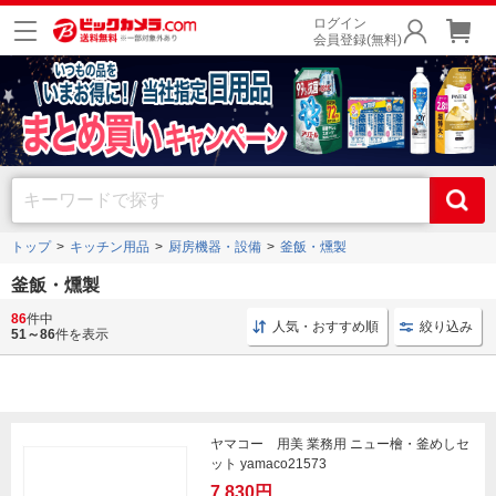
ログイン
会員登録(無料)
トップ
キッチン用品
厨房機器・設備
釜飯・燻製
釜飯・燻製
86
件中
燻製 キッチン用品
燻製 スモーク
木材 進誠産業
人気・おすすめ順
絞り込み
51～86
件を表示
ヤマコー 用美 業務用 ニュー檜・釜めしセ
ット yamaco21573
7,830円