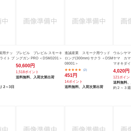
製用チッ
ブレビル ブレビル スモーキ
進誠産業 スモーク用ウッド
ウルシヤマ
ライト ブ
ングガン PRO ＜DSM3201＞
ロング(300mm) サクラ ＜DSM
ヤマ カマ
08001＞
マオキダイ 
50,600円
(2)
4,020円
1,518ポイント
451円
送料無料、
入荷次第出荷
121ポイン
14ポイント
送料無料、
 2～3日
送料無料、
入荷次第出荷
約２～３週