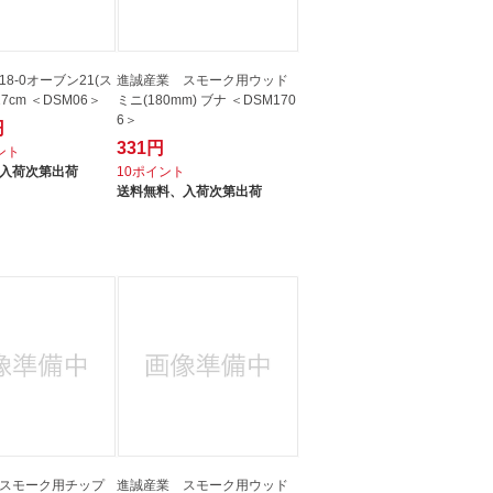
8-0オーブン21(ス
進誠産業 スモーク用ウッド
7cm ＜DSM06＞
ミニ(180mm) ブナ ＜DSM170
6＞
円
331円
イント
入荷次第出荷
10ポイント
送料無料、
入荷次第出荷
スモーク用チップ
進誠産業 スモーク用ウッド