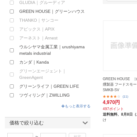
GLUDIA｜グルーディア
ほしいもの
GREEN HOUSE｜グリーンハウス
お知らせ
THANKO｜サンコー
アピックス｜APIX
アーネスト｜Arnest
ウルシヤマ金属工業｜urushiyama
metals industrial
カンダ｜Kanda
グリーンエージェント｜
GreenAgent
GREEN HOUSE
燻製器 フードスモーカ
グリーンライフ｜GREEN LIFE
SMKB-SV
ツヴィリング｜ZWILLING
(11)
4,970円
デルタ｜DELTA
もっと表示する
497ポイント
トーセラム｜TOCERAM
送料無料、
8月8日
け
ナカオ｜nakao
価格で絞り込む
ハリオ｜HARIO
~