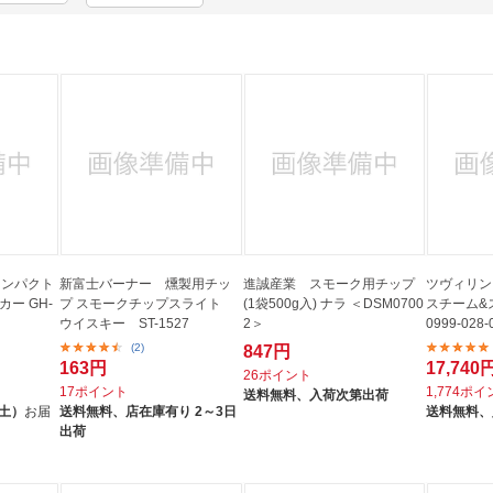
法
よくある質問・お問合せ
I
ご利用規約
E
 コンパクト
新富士バーナー 燻製用チッ
進誠産業 スモーク用チップ
ツヴィリン
ー GH-
プ スモークチップスライト
(1袋500g入) ナラ ＜DSM0700
スチーム&
ウイスキー ST-1527
2＞
0999-028
(2)
847円
163円
17,740
26ポイント
17ポイント
1,774ポ
送料無料、
入荷次第出荷
（土）
お届
送料無料、
店在庫有り 2～3日
送料無料、
出荷