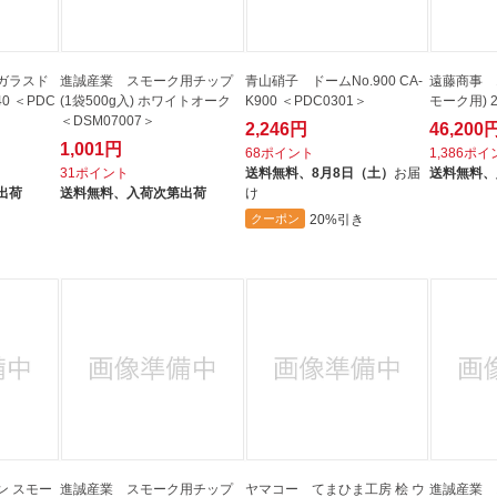
ガラスド
進誠産業 スモーク用チップ
青山硝子 ドームNo.900 CA-
遠藤商事 1
40 ＜PDC
(1袋500g入) ホワイトオーク
K900 ＜PDC0301＞
モーク用) 2
＜DSM07007＞
2,246円
46,200
1,001円
68ポイント
1,386ポ
31ポイント
送料無料、
8月8日（土）
お届
送料無料、
出荷
送料無料、
入荷次第出荷
け
20%引き
クーポン
ン スモー
進誠産業 スモーク用チップ
ヤマコー てまひま工房 桧 ウ
進誠産業 