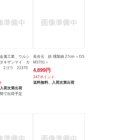
金属工業 ウルシ
長谷元 鉄 燻製鍋 27cm ＜DS
ダキザンマイ カ
M3701＞
2ゴウ 21370
4,899円
147ポイント
ト
送料無料、
入荷次第出荷
入荷次第出荷
間で出荷予定