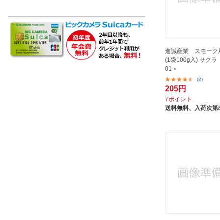
進誠産業｜Shinsei Sangyo
遠藤商事｜Endo Shoji
遠藤商事｜Endo Shoji
長谷元
進誠産業 スモーク
(1袋100g入) サクラ
雅漆工芸｜MIYABI URUSHI
01＞
KOGEI
(2)
青山硝子｜AOYAMA GLASS
205円
7ポイント
送料無料、
入荷次第