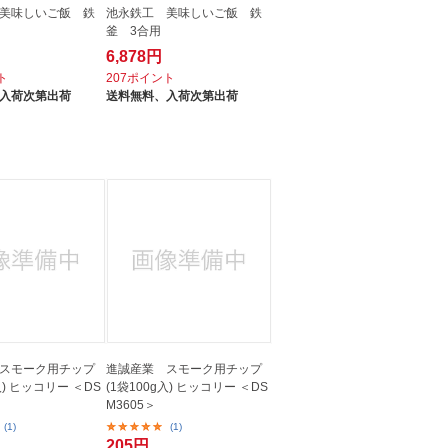
美味しいご飯 鉄
池永鉄工 美味しいご飯 鉄
釜 3合用
6,878円
ト
207ポイント
入荷次第出荷
送料無料、
入荷次第出荷
スモーク用チップ
進誠産業 スモーク用チップ
入) ヒッコリー ＜DS
(1袋100g入) ヒッコリー ＜DS
M3605＞
(1)
(1)
205円