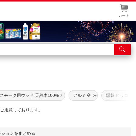
カート
店舗サービス
ット取り置き
イントカードWEB登録
舗情報・店舗一覧
スモーク用ウッド 天然木100%
アルミ 釜
燻製 ヒッコリ
取り寄せ品入荷状況照会
ご用意しております。
ーションをまとめる