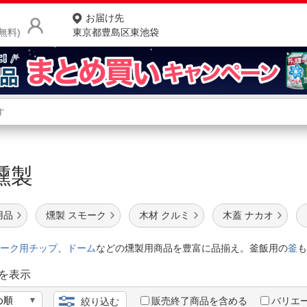
お届け先
無料)
東京都豊島区東池袋
商品をさがす
ランキングからさがす
ネ
・燻製
カテゴリ一覧からさがす
ポ
店
用品
燻製 スモーク
木材 クルミ
木蓋 ナカオ
お
ーク用チップ
、
ドーム
などの燻製用商品を豊富に品揃え。釜飯用の
釜
も
お客様サポート
を表示
ご利用ガイド
販売終了商品を含める
バリエ
絞り込む