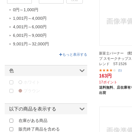
パシャバチェ｜Pasabahce
0円～1,000円
ブレビル｜Breville
1,001円～4,000円
ミヤザキ食器｜MIYAZAKI
4,001円～6,000円
ヤマコー｜YAMACO
6,001円～9,000円
中部コーポレーション｜CHUBU
CORPORATION
9,001円～32,000円
新光金属｜SHINKOUKINZOKU
32,001円～660,000円
新富士バーナー 燻
もっと表示する
プ スモークチップス
新富士バーナー｜Shinfuji Burner
レンド ST-1526
本間製作所｜HONMA
色
(1)
163円
東彼セラミックス
ホワイト
17ポイント
東洋佐々木ガラス｜TOYO-
送料無料、
店在庫有り
ブラウン
SASAKI GLASS
出荷
江部松商事｜EBM
池永鉄工｜Ikenaga Iron Works
以下の商品を表示する
石塚硝子｜ISHIZUKA GLASS
在庫がある商品
砺波商店｜Tonami Shouten
販売終了商品を含める