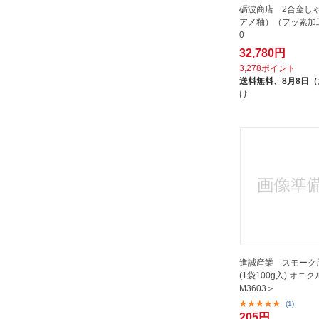
砺波商店 2合金し
アメ釉）（フッ素加工
0
32,780円
3,278ポイント
送料無料、
8月8日
け
進誠産業 スモーク
(1袋100g入) オニク
M3603＞
(1)
205円