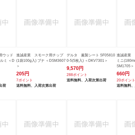
用ウッド
進誠産業 スモーク用チップ
デルタ 薫製シート SF05810
進誠産業 
クルミ ＜D
(1袋100g入) ブナ ＜DSM3607
0-5(5枚入) ＜DKV7301＞
ミニ(180
＞
SM1705＞
9,570円
205円
660円
288ポイント
7ポイント
送料無料、
入荷次第出荷
20ポイン
出荷
送料無料、
入荷次第出荷
送料無料、