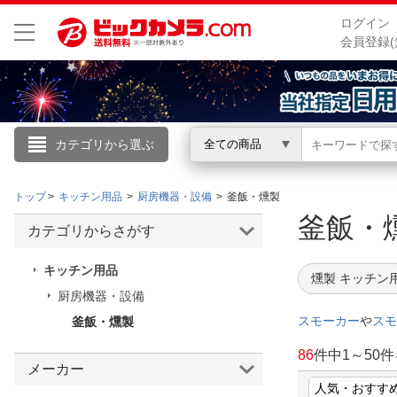
ログイン
会員登録(
カテゴリから選ぶ
全ての商品
こんにちは
トップ
キッチン用品
厨房機器・設備
釜飯・燻製
ログイン
釜飯
カテゴリからさがす
新規会員登録
キッチン用品
燻製 キッチン
厨房機器・設備
会員メニュー
スモーカー
や
スモ
釜飯・燻製
お買いもの履歴
86
件中
1
～
50
件
メーカー
閲覧履歴