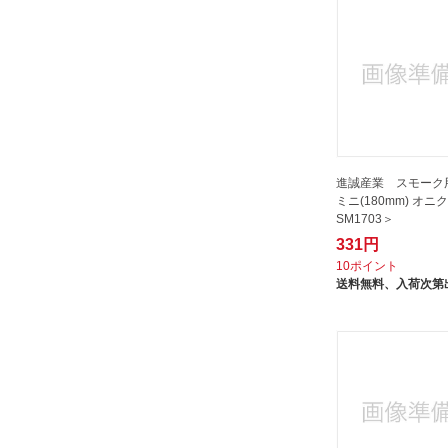
進誠産業 スモーク
ミニ(180mm) オニ
SM1703＞
331円
10ポイント
送料無料、
入荷次第