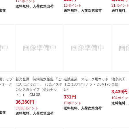
175ポイント
10ポイント
31ポイン
送料無料、
入荷次第出荷
出荷
送料無料、
入荷次第出荷
送料無料、
用チップ
新光金属 純銅製炊飯釜 「ご
進誠産業 スモーク用ウッド
池永鉄工 
イトオーク
はんはどうだ！」（3合／ステ
ミニ(180mm) ナラ ＜DSM170
合炊
ンレス蓋タイプ［受台セッ
2＞
3,439円
ト］） CM-3S
331円
104ポイン
36,360円
10ポイント
送料無料、
3,636ポイント
送料無料、
入荷次第出荷
出荷
送料無料、
入荷次第出荷