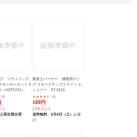
人窓口
R情報
nglish / 中文
グ ツヴィリング
新富士バーナー 燻製用チッ
スモーカーセット 4
プ スモークチップスライト ヒ
-0 ＜ASTO701＞
ッコリー ST-1524
(2)
(3)
円
169円
イント
17ポイント
入荷次第出荷
送料無料、
8月8日（土）
お届
け