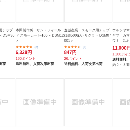
用チップ
本間製作所 サン・フィール
進誠産業 スモーク用チップ
ウルシヤマ
 ＜DSM36
ド スモーカー F-160 ＜DSM12
(1袋500g入) サクラ ＜DSM07
ヤマ カマ
＞
001＞
ワミ 2ゴウ
(2)
(3)
11,000
6,328円
847円
1,100ポ
190ポイント
26ポイント
送料無料、
出荷
送料無料、
入荷次第出荷
送料無料、
入荷次第出荷
約２～３週