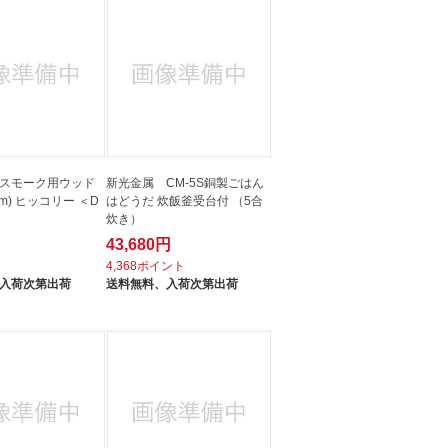
スモーク用ウッド
新光金属 CM-5S銅製ごはん
mm) ヒッコリー ＜D
はどうだ 炊飯釜受台付 （5合
炊き）
43,680円
ト
4,368ポイント
入荷次第出荷
送料無料、
入荷次第出荷