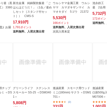
ゃり釜（黒
新光金属 純銅製炊飯釜 「ご
ウルシヤマ金属工業 ウルシ
池永鉄工 
） 3380
はんはどうだ！」（1合／釜め
ヤマ カマダキザンマイ カ
釜 2合用
しセット［スタンド付セッ
マオキダイ 5ゴウ 21372
5,732円
ト］） CMS-S
5,530円
172ポイン
17,910円
166ポイント
送料無料、
（土）
お届
1,791ポイント
送料無料、
入荷次第出荷
送料無料、
入荷次第出荷
次回入荷未定
用チップ
グリーンライフ ステンレス
進誠産業 スモーク用ウッド
進誠産業 
ルミ ＜DS
スモーカー SS-25 ＜DSM340
ミニ(180mm) サクラ ＜DSM1
(1袋500g
1＞
701＞
M07006＞
(2)
5,808円
331円
1,001円