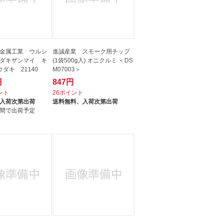
金属工業 ウルシ
進誠産業 スモーク用チップ
ダキザンマイ キ
(1袋500g入) オニクルミ ＜DS
ダキ 21140
M07003＞
円
847円
イント
26ポイント
入荷次第出荷
送料無料、
入荷次第出荷
間で出荷予定