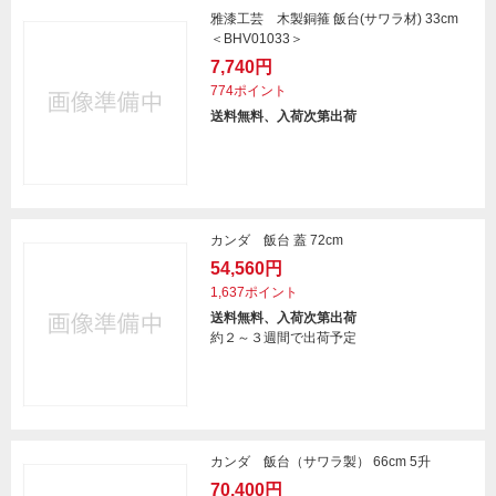
雅漆工芸 木製銅箍 飯台(サワラ材) 33cm
＜BHV01033＞
7,740円
774ポイント
送料無料、入荷次第出荷
カンダ 飯台 蓋 72cm
54,560円
1,637ポイント
送料無料、入荷次第出荷
約２～３週間で出荷予定
カンダ 飯台（サワラ製） 66cm 5升
70,400円