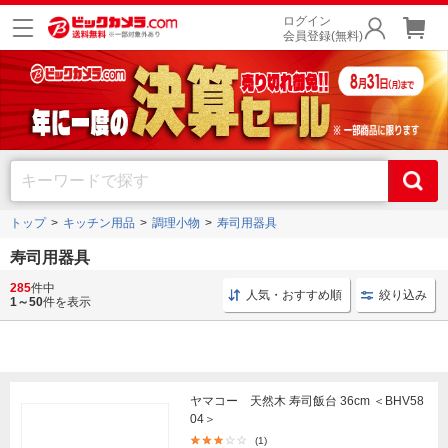
ログイン
会員登録(無料)
トップ
キッチン用品
調理小物
寿司用器具
寿司用器具
285
件中
調理 寿司用器具
調理小物 キッチン用品
調理小物 
人気・おすすめ順
絞り込み
1～50
件を表示
ヤマコー 天然木 寿司飯台 36cm ＜BHV58
04＞
(1)