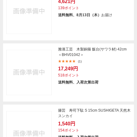
4,621円
139ポイント
送料無料、8月13日（木）
お届け
雅漆工芸 木製銅箍 飯台(サワラ材) 42cm
＜BHV01042＞
(1)
17,249円
518ポイント
送料無料、入荷次第出荷
籐芸 寿司下駄 S 15cm SUSHIGETA 天然木
スンカイ
1,540円
154ポイント