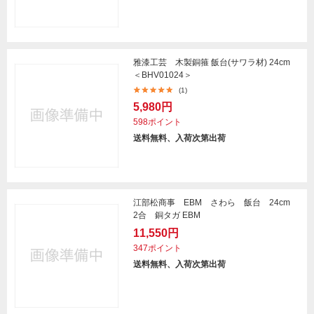
雅漆工芸 木製銅箍 飯台(サワラ材) 24cm
＜BHV01024＞
(1)
5,980円
598ポイント
送料無料、入荷次第出荷
江部松商事 EBM さわら 飯台 24cm
2合 銅タガ EBM
11,550円
347ポイント
送料無料、入荷次第出荷