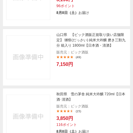
96ポイント
8月8日（土）
お届け
山口県 【ビック酒販正規取り扱い店舗限
定】 獺祭(だっさい) 純米大吟醸 磨き三割九
分 箱入り 1800ml【日本酒・清酒】
販売元：ビック酒販
(49)
7,150円
秋田県 雪の茅舎 純米大吟醸 720ml【日本
酒･清酒】
販売元：ビック酒販
(15)
3,850円
116ポイント
8月8日（土）
お届け