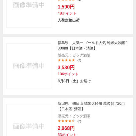
1,590円
48ポイント
入荷次第出荷
福島県 人気一 ゴールド人気 純米大吟醸 1
800ml【日本酒・清酒】
販売元：ビック酒販
(2)
3,530円
106ポイント
8月8日（土）
お届け
新潟県 朝日山 純米大吟醸 越淡麗 720ml
【日本酒･清酒】
販売元：ビック酒販
(2)
2,068円
63ポイント