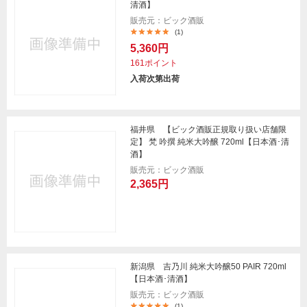
清酒】
販売元：ビック酒販
(1)
5,360円
161ポイント
入荷次第出荷
福井県 【ビック酒販正規取り扱い店舗限
定】 梵 吟撰 純米大吟醸 720ml【日本酒･清
酒】
販売元：ビック酒販
2,365円
新潟県 吉乃川 純米大吟醸50 PAIR 720ml
【日本酒･清酒】
販売元：ビック酒販
(1)