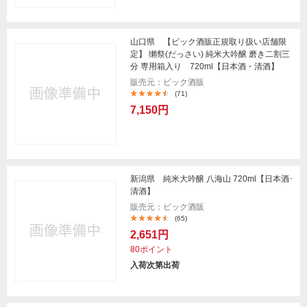
山口県 【ビック酒販正規取り扱い店舗限
定】 獺祭(だっさい) 純米大吟醸 磨き二割三
分 専用箱入り 720ml【日本酒・清酒】
販売元：ビック酒販
(71)
7,150円
新潟県 純米大吟醸 八海山 720ml【日本酒･
清酒】
販売元：ビック酒販
(65)
2,651円
80ポイント
入荷次第出荷