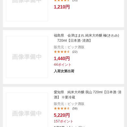
(55)
1,210円
福島県 会津ほまれ 純米大吟醸 極(きわみ)
720ml【日本酒･清酒】
販売元：ビック酒販
(22)
1,440円
44ポイント
入荷次第出荷
愛知県 純米大吟醸 我山 720ml【日本酒･清
酒】 ※要冷蔵
販売元：ビック酒販
(59)
5,220円
157ポイント