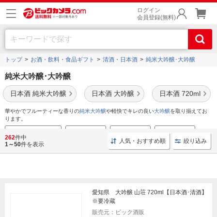
ログイン
会員登録(無料)
トップ
お酒・飲料・食品ギフト
清酒・日本酒
純米大吟醸･大吟醸
純米大吟醸･大吟醸
日本酒 純米大吟醸
日本酒 大吟醸
日本酒 720ml
華やかでフルーティーな香りの
純米大吟醸
や軽快でキレの良い
大吟醸
を取り揃えてお
ります。
日本酒おすすめ銘柄
小容量ボトル
中容量ボトル
大容量ボトル
262
件中
人気・おすすめ順
絞り込み
1～50
件を表示
愛知県 大吟醸 山荘 720ml【日本酒･清酒】
※要冷蔵
販売元：ビック酒販