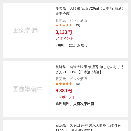
愛知県 大吟醸 我山 720ml【日本酒･清酒】
※要冷蔵
販売元：ビック酒販
(95)
3,130円
94ポイント
8月8日（土）
お届け
長野県 純米大吟醸 信濃聳山(しなのしょう
ざん) 1800ml【日本酒･清酒】
販売元：ビック酒販
(14)
6,880円
207ポイント
送料無料、入荷次第出荷
新潟県 久保田 碧寿 純米大吟醸 山廃仕込
1800ml【日本酒･清酒】