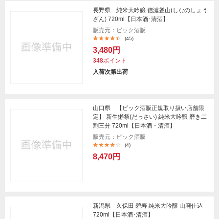
長野県 純米大吟醸 信濃聳山(しなのしょう
ざん) 720ml【日本酒･清酒】
販売元：ビック酒販
(45)
3,480円
348ポイント
入荷次第出荷
山口県 【ビック酒販正規取り扱い店舗限
定】 新生獺祭(だっさい) 純米大吟醸 磨き二
割三分 720ml【日本酒・清酒】
販売元：ビック酒販
(4)
8,470円
新潟県 久保田 碧寿 純米大吟醸 山廃仕込
720ml【日本酒･清酒】