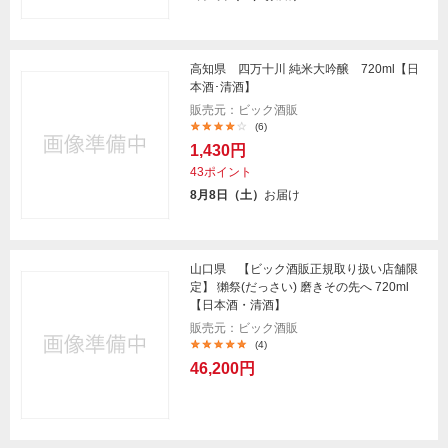
高知県 四万十川 純米大吟醸 720ml【日
本酒･清酒】
販売元：ビック酒販
(6)
1,430円
43ポイント
8月8日（土）
お届け
山口県 【ビック酒販正規取り扱い店舗限
定】 獺祭(だっさい) 磨きその先へ 720ml
【日本酒・清酒】
販売元：ビック酒販
(4)
46,200円