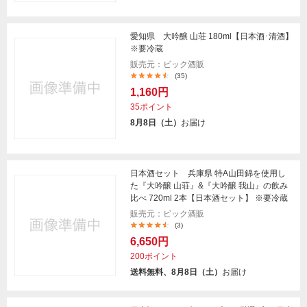
愛知県 大吟醸 山荘 180ml【日本酒･清酒】
※要冷蔵
販売元：ビック酒販
(35)
1,160円
35ポイント
8月8日（土）
お届け
日本酒セット 兵庫県 特A山田錦を使用し
た『大吟醸 山荘』&『大吟醸 我山』の飲み
比べ 720ml 2本【日本酒セット】 ※要冷蔵
販売元：ビック酒販
(3)
6,650円
200ポイント
送料無料、8月8日（土）
お届け