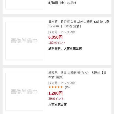
8月8日（土）
お届け
日本酒 超特撰 白雪 純米大吟醸 traditional5
5 720ml【日本酒･清酒】
販売元：ビック酒販
6,050円
182ポイント
送料無料、入荷次第出荷
愛知県 盛田 大吟醸 鸞(らん) 720ml【日
本酒･清酒】
販売元：ビック酒販
(15)
1,280円
39ポイント
入荷次第出荷