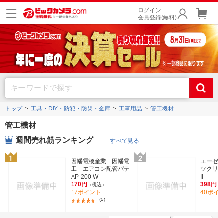
ログイン
会員登録(無料)
トップ
工具・DIY・防犯・防災・金庫
工事用品
管工機材
管工機材
週間売れ筋ランキング
すべて見る
因幡電機産業 因幡電
エーゼ
工 エアコン配管パテ
ツクリ
AP-200-W
II
170円
398円
（税込）
17ポイント
40ポ
(5)