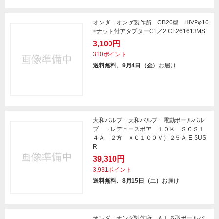
オンダ オンダ製作所 CB26型 HIVPφ16
×ナット付アダプターG1／2 CB261613MS
3,100円
310ポイント
送料無料、9月4日（金）
お届け
大和バルブ 大和バルブ 電動ボールバル
ブ （レデュースボア １０Ｋ ＳＣＳ１
４Ａ ２方 ＡＣ１００Ｖ）２５Ａ E-SUS
R
39,310円
3,931ポイント
送料無料、8月15日（土）
お届け
オンダ オンダ製作所 ＡＬ６型ボールバ