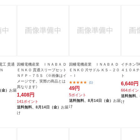
電工 貫通
因幡電機産業 ＩＮＡＢＡ Ｄ
因幡電機産業 ＩＮＡＢＡ Ｄ
イチネンT
Ｎ
ＥＮＫＯ 貫通スリーブセット
ＥＮＫＯ 片サドル ＫＳ－２０
４１０Ａチ
ＮＦＰ－７５Ｓ 《※画像はイ
－Ｉ
ト
メージです。実際の商品とは
(1)
6,640円
異なります》
49円
（金）
お届
664ポイン
1,408円
5ポイント
送料無料、
送料無料、
8月14日（金）
お届
141ポイント
け
け
送料無料、
8月14日（金）
お届
け