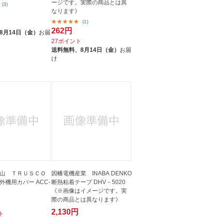
ージです。実際の商品とは異
(3)
なります》
(1)
ト
262円
8月14日（金）
お届
27ポイント
送料無料、
8月14日（金）
お届
け
山 ＴＲＵＳＣＯ
因幡電機産業 INABA DENKO
外機用カバー ACC-
断熱粘着テープ DHV－5020
《※画像はイメージです。実
際の商品とは異なります》
2,130円
ト