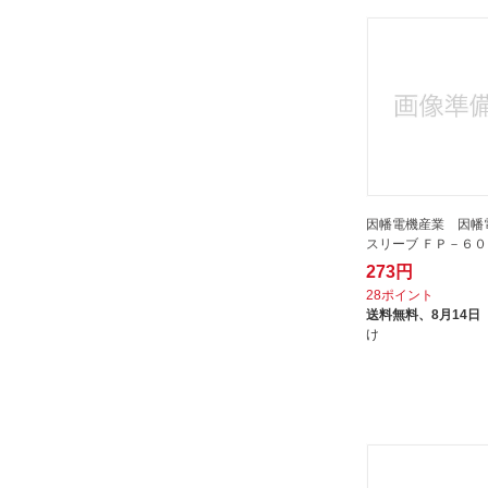
因幡電機産業 因幡
スリーブ ＦＰ－６０
273円
28ポイント
送料無料、
8月14日
け