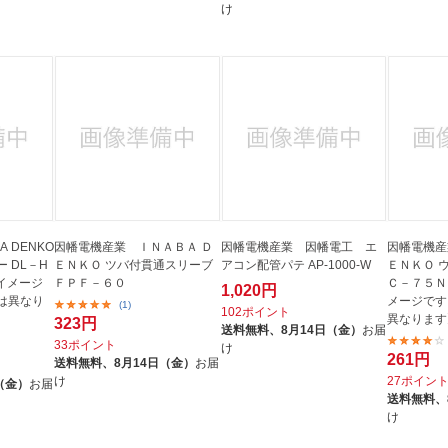
け
 DENKO
因幡電機産業 ＩＮＡＢＡ Ｄ
因幡電機産業 因幡電工 エ
因幡電機産
 DL－H
ＥＮＫＯ ツバ付貫通スリーブ
アコン配管パテ AP-1000-W
ＥＮＫＯ 
はイメージ
ＦＰＦ－６０
Ｃ－７５Ｎ
1,020円
は異なり
メージです
(1)
102ポイント
異なります
323円
送料無料、
8月14日（金）
お届
33ポイント
け
261円
送料無料、
8月14日（金）
お届
け
27ポイン
（金）
お届
送料無料、
け