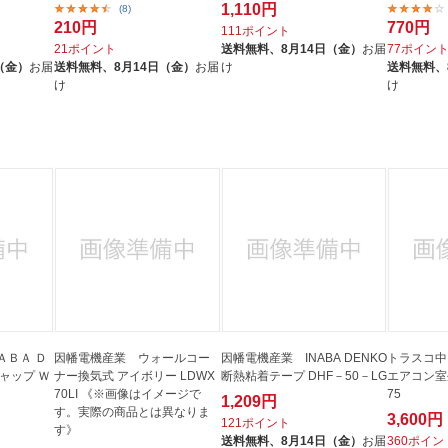
1,110円
(8)
210円
770円
111ポイント
21ポイント
送料無料、
8月14日（金）
お届
77ポイン
（金）
お届
送料無料、
8月14日（金）
お届
け
送料無料、
け
け
ＡＢＡ Ｄ
因幡電機産業 ウォールコー
因幡電機産業 INABA DENKO
トラスコ中
ャップ Ｗ
ナー換気式 アイボリー LDWX
断熱粘着テープ DHF－50－LG
エアコン室
70LI 《※画像はイメージで
75
1,209円
す。実際の商品とは異なりま
3,600円
121ポイント
す》
送料無料、
8月14日（金）
お届
360ポイン