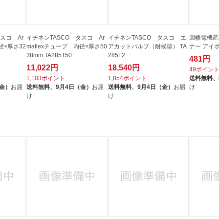
スコ Ar
イチネンTASCO タスコ Ar
イチネンTASCO タスコ エ
因幡電機産
径×厚さ32
maflexチューブ 内径×厚さ50
アカットバルブ（耐候型） TA
ナー アイボ
38mm TA285T50
285F2
481円
11,022円
18,540円
49ポイン
1,103ポイント
1,854ポイント
送料無料、
（金）
お届
送料無料、
9月4日（金）
お届
送料無料、
9月4日（金）
お届
け
け
け