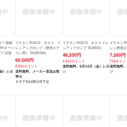
ケー器材
イチネンTASCO タスコ ド
イチネンTASCO タスコ ドレ
イチネンT
PAキーパ
レンアップポンプ（壁掛エア
ンアップポンプ TA285S1
レン用逆止弁
プ 10型
コン用） TA285JM1
46,200円
7,260円
60,500円
4,620ポイント
726ポイン
6,050ポイント
送料無料、
8月14日（金）
お届
送料無料、
（金）
お届
送料無料、
メーカー直送お取
け
け
寄せ
８月下旬以降出荷予定