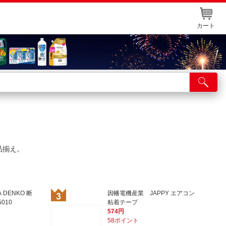
カート
店舗サービス
ット取り置き
イントカードWEB登録
品揃え。
舗情報・店舗一覧
取り寄せ品入荷状況照会
 DENKO 断
因幡電機産業 JAPPY エアコン
010
粘着テープ
574円
58ポイント