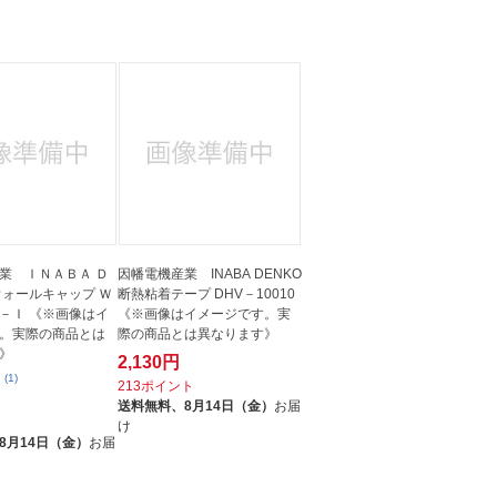
業 ＩＮＡＢＡ Ｄ
因幡電機産業 INABA DENKO
ウォールキャップ Ｗ
断熱粘着テープ DHV－10010
－Ｉ 《※画像はイ
《※画像はイメージです。実
。実際の商品とは
際の商品とは異なります》
》
2,130円
(1)
213ポイント
送料無料、
8月14日（金）
お届
ト
け
8月14日（金）
お届