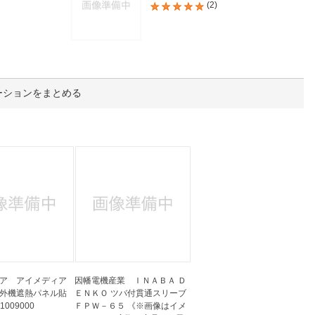
人窓口
(2)
R情報
ーションをまとめる
nglish / 中文
ア アイメディア
因幡電機産業 ＩＮＡＢＡ Ｄ
外機遮熱パネル貼
ＥＮＫＯ ツバ付貫通スリーブ
1009000
ＦＰＷ－６５ 《※画像はイメ