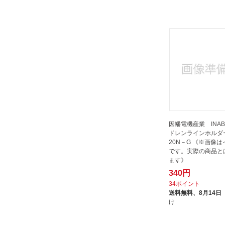
因幡電機産業 INABA
ドレンラインホルダー
20N－G 《※画像
です。実際の商品と
ます》
340円
34ポイント
送料無料、
8月14日
け