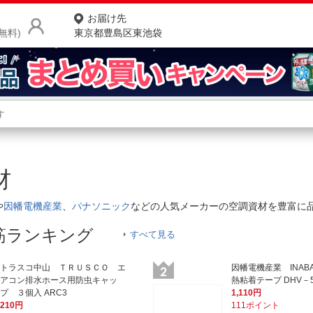
お届け先
無料)
東京都豊島区東池袋
商品をさがす
ランキングからさがす
ネ
資材
カテゴリ一覧からさがす
ポ
や
因幡電機産業
、
パナソニック
などの人気メーカーの空調資材を豊富に
店
筋ランキング
すべて見る
お
お客様サポート
トラスコ中山 ＴＲＵＳＣＯ エ
因幡電機産業 INABA
アコン排水ホース用防虫キャッ
熱粘着テープ DHV－5
プ ３個入 ARC3
1,110円
ご利用ガイド
210円
111ポイント