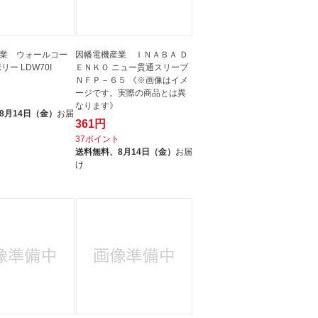
業 ウォールコー
因幡電機産業 ＩＮＡＢＡ Ｄ
リー LDW70I
ＥＮＫＯ ニュー貫通スリーブ
ＮＦＰ－６５ 《※画像はイメ
ージです。実際の商品とは異
ト
なります》
8月14日（金）
お届
361円
37ポイント
送料無料、
8月14日（金）
お届
け