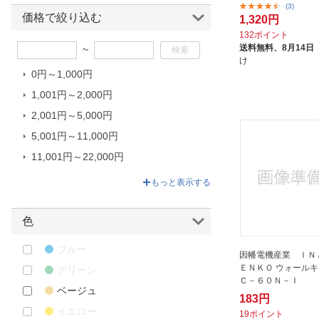
(3)
TASCO
価格で絞り込む
1,320円
オリエント商事｜ORIENT
132ポイント
送料無料、
8月14日
~
オーケー器材｜O.K.KIZAI
け
カナフレックスコーポレーション
0円～1,000円
｜Kanaflex
1,001円～2,000円
グリーンクロス｜Green Cross
2,001円～5,000円
タキロンシーアイプラス｜C.I.
5,001円～11,000円
TAKIRON
11,001円～22,000円
ダイヘン｜DAIHEN
22,001円～168,060円
もっと表示する
トラスコ中山｜TRUSCO
NAKAYAMA
パナソニック エレクトリックワー
色
クス｜Panasonic Electric Works
ブルー
フジモリ｜Fujimori
因幡電機産業 ＩＮ
ＥＮＫＯ ウォールキ
グリーン
ミヤサカ工業｜Miyasaka
Ｃ－６０Ｎ－Ｉ
Kougyou
ベージュ
183円
リッチェル｜Richell
イエロー
19ポイント