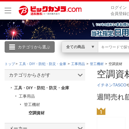
ログイン
会員登録(
カテゴリから選ぶ
全ての商品
こんにちは
トップ
工具・DIY・防犯・防災・金庫
工事用品
管工機材
空調資材
ログイン
空調
カテゴリからさがす
新規会員登録
イチネンTASCO
工具・DIY・防犯・防災・金庫
週間売れ
工事用品
会員メニュー
管工機材
空調資材
お買いもの履歴
閲覧履歴
メーカー