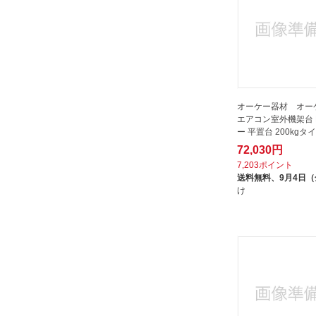
オーケー器材 オー
エアコン室外機架台 
ー 平置台 200kgタイ
72,030円
7,203ポイント
送料無料、
9月4日
け