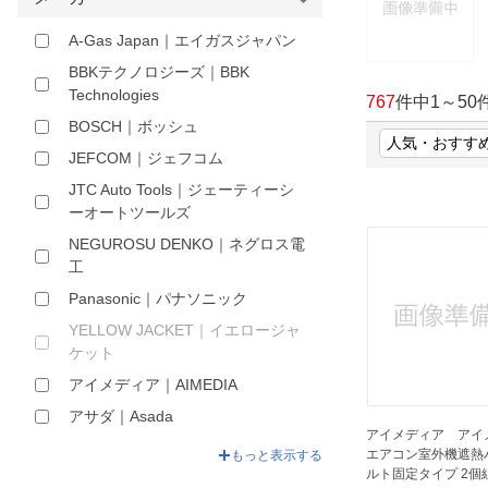
ほしいもの
A-Gas Japan｜エイガスジャパン
お知らせ
BBKテクノロジーズ｜BBK
Technologies
767
件中
1
～
50
BOSCH｜ボッシュ
JEFCOM｜ジェフコム
JTC Auto Tools｜ジェーティーシ
ーオートツールズ
NEGUROSU DENKO｜ネグロス電
工
Panasonic｜パナソニック
YELLOW JACKET｜イエロージャ
ケット
アイメディア｜AIMEDIA
アサダ｜Asada
アイメディア アイ
アネスト岩田｜ANEST IWATA
エアコン室外機遮熱
もっと表示する
ルト固定タイプ 2個
イチネンTASCO｜ICHINEN