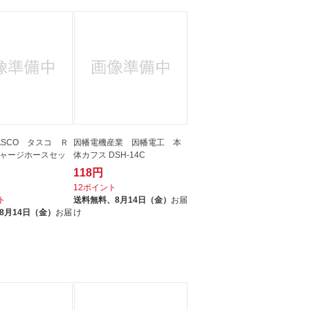
ASCO タスコ Ｒ
因幡電機産業 因幡電工 本
ャージホースセッ
体カフス DSH-14C
118円
12ポイント
ト
送料無料、
8月14日（金）
お届
8月14日（金）
お届
け