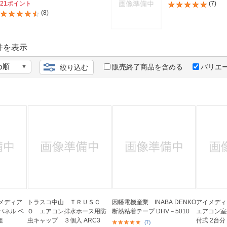
法
21ポイント
(7)
よくある質問・お問合せ
(8)
I
ご利用規約
件を表示
販売終了商品を含める
バリエ
絞り込む
E
メディア
トラスコ中山 ＴＲＵＳＣ
因幡電機産業 INABA DENKO
アイメディ
パネル ベ
Ｏ エアコン排水ホース用防
断熱粘着テープ DHV－5010
エアコン室
組
虫キャップ ３個入 ARC3
付式 2台分 
(7)