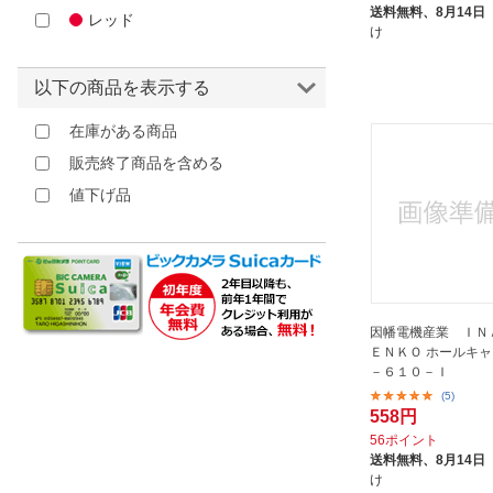
送料無料、
8月14日
加藤伝蔵商店｜DENZO
レッド
け
因幡電機産業｜INABA DENKI
SANGYO
以下の商品を表示する
日晴金属｜NISSEI METALS
在庫がある商品
未来工業｜Mirai Industry
販売終了商品を含める
横浜油脂工業｜YOKOHAMA OILS
値下げ品
結一産業｜YUY SANGYOU
因幡電機産業 ＩＮ
ＥＮＫＯ ホールキャ
－６１０－Ｉ
(5)
558円
56ポイント
送料無料、
8月14日
け