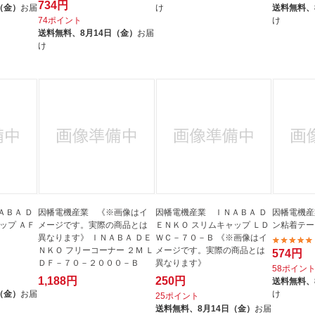
734円
（金）
お届
け
送料無料、
74ポイント
け
送料無料、
8月14日（金）
お届
け
ＡＢＡ Ｄ
因幡電機産業 《※画像はイ
因幡電機産業 ＩＮＡＢＡ Ｄ
因幡電機産業
ップ ＡＦ
メージです。実際の商品とは
ＥＮＫＯ スリムキャップ ＬＤ
ン粘着テー
異なります》 ＩＮＡＢＡ ＤＥ
ＷＣ－７０－Ｂ 《※画像はイ
ＮＫＯ フリーコーナー ２Ｍ Ｌ
メージです。実際の商品とは
574円
ＤＦ－７０－２０００－Ｂ
異なります》
58ポイン
1,188円
250円
送料無料、
（金）
お届
け
25ポイント
送料無料、
8月14日（金）
お届