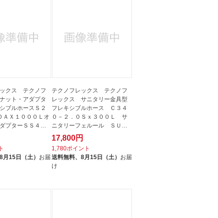
ックス テクノフ
テクノフレックス テクノフ
ナット・アダプタ
レックス サニタリー金具型
シブルホースＳ２
フレキシブルホース Ｃ３４
０ＡＸ１０００Ｌオ
０－２．０Ｓｘ３００Ｌ サ
ダプターＳＳ４０
ニタリーフェルール ＳＵＳ
３０４ C...
17,800円
ト
1,780ポイント
8月15日（土）
お届
送料無料、
8月15日（土）
お届
け