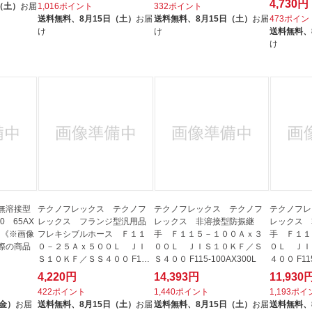
4,730円
（土）
お届
1,016ポイント
332ポイント
送料無料、
8月15日（土）
お届
送料無料、
8月15日（土）
お届
473ポイン
け
け
送料無料、
け
無溶接型
テクノフレックス テクノフ
テクノフレックス テクノフ
テクノフレ
0 65AX
レックス フランジ型汎用品
レックス 非溶接型防振継
レックス 
00 《※画像
フレキシブルホース Ｆ１１
手 Ｆ１１５－１００Ａｘ３
手 Ｆ１１
際の商品
０－２５Ａｘ５００Ｌ ＪＩ
００Ｌ ＪＩＳ１０ＫＦ／Ｓ
０Ｌ ＪＩ
Ｓ１０ＫＦ／ＳＳ４００ F110-
Ｓ４００ F115-100AX300L
４００ F115
25AX500L
4,220円
14,393円
11,930
422ポイント
1,440ポイント
1,193ポ
（金）
お届
送料無料、
8月15日（土）
お届
送料無料、
8月15日（土）
お届
送料無料、