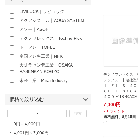
ほしいもの
LIVILUCK｜リビラック
お知らせ
アクアシステム｜AQUA SYSTEM
アソー｜ASOH
テクノフレックス｜Techno Flex
トーフレ｜TOFLE
南国フレキ工業｜NFK
大阪ラセン管工業｜OSAKA
RASENKAN KOGYO
テクノフレックス 
レックス 非溶接型
未来工業｜Mirai Industry
手 Ｆ１１８－４０
０Ｌ ＪＩＳ１０Ｋ
４００ F118-40AX3
価格で絞り込む
7,006円
701ポイント
~
送料無料、
8月15日
け
0円～4,000円
4,001円～7,000円