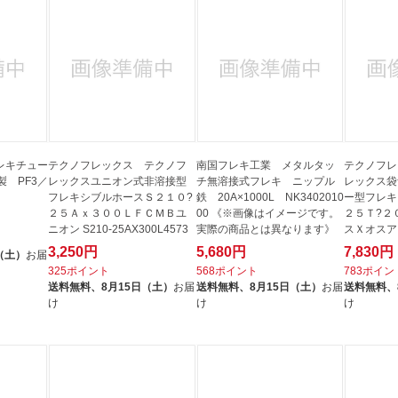
レキチュー
テクノフレックス テクノフ
南国フレキ工業 メタルタッ
テクノフレ
 PF3／
レックスユニオン式非溶接型
チ無溶接式フレキ ニップル
レックス袋
フレキシブルホースＳ２１０?
鉄 20A×1000L NK3402010
ー型フレキ
２５Ａｘ３００ＬＦＣＭＢユ
00 《※画像はイメージです。
２５Ｔ?２
ニオン S210-25AX300L4573
実際の商品とは異なります》
スＸオスア
０ S225...
3,250円
5,680円
7,830円
（土）
お届
325ポイント
568ポイント
783ポイン
送料無料、
8月15日（土）
お届
送料無料、
8月15日（土）
お届
送料無料、
け
け
け