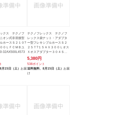
ックス テクノフ
テクノフレックス テクノフ
ニオン式非溶接型
レックス袋ナット・アダプタ
ルホースＳ２１０?
ー型フレキシブルホースＳ２
００ＬＦＣＭＢユ
２５Ｔ?１５ＡＸ３００Ｌオス
-32AX500L4573
Ｘオスアダプター３０４ＳＳ
S225T-...
5,380円
ト
538ポイント
8月15日（土）
お届
送料無料、
8月15日（土）
お届
け