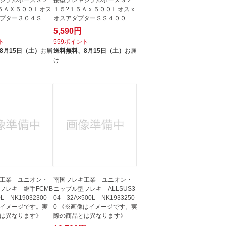
５ＡＸ５００Ｌオス
１５?１５Ａｘ５００Ｌオスｘ
プター３０４ＳＳ
オスアダプターＳＳ４００ S2
15-15A...
5,590円
ト
559ポイント
8月15日（土）
お届
送料無料、
8月15日（土）
お届
け
工業 ユニオン・
南国フレキ工業 ユニオン・
フレキ 継手FCMB
ニップル型フレキ ALLSUS3
L NK19032300
04 32A×500L NK1933250
イメージです。実
0 《※画像はイメージです。実
は異なります》
際の商品とは異なります》