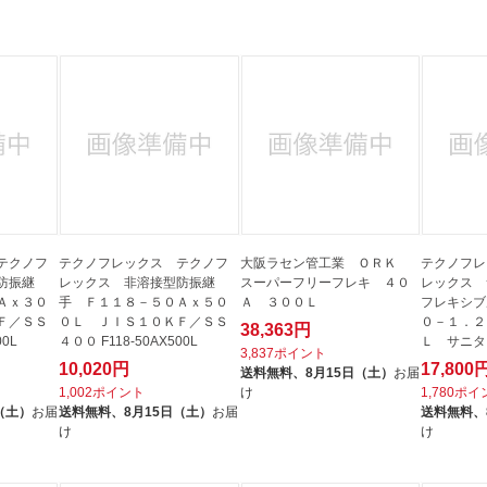
法
よくある質問・お問合せ
I
ご利用規約
E
テクノフ
テクノフレックス テクノフ
大阪ラセン管工業 ＯＲＫ
テクノフレ
防振継
レックス 非溶接型防振継
スーパーフリーフレキ ４０
レックス 
Ａｘ３０
手 Ｆ１１８－５０Ａｘ５０
Ａ ３００Ｌ
フレキシブ
Ｆ／ＳＳ
０Ｌ ＪＩＳ１０ＫＦ／ＳＳ
０－１．２
38,363円
00L
４００ F118-50AX500L
Ｌ サニ
3,837ポイント
ＳＵＳ３０..
10,020円
17,800
送料無料、
8月15日（土）
お届
1,002ポイント
け
1,780ポ
（土）
お届
送料無料、
8月15日（土）
お届
送料無料、
け
け