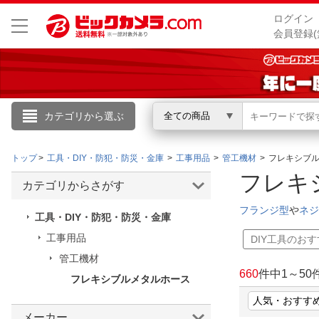
ログイン
会員登録(
カテゴリから選ぶ
全ての商品
こんにちは
トップ
工具・DIY・防犯・防災・金庫
工事用品
管工機材
フレキシブ
ログイン
フレキ
カテゴリからさがす
新規会員登録
フランジ型
や
ネジ
工具・DIY・防犯・防災・金庫
工事用品
DIY工具のお
会員メニュー
管工機材
660
件中
1
～
50
フレキシブルメタルホース
お買いもの履歴
閲覧履歴
メーカー