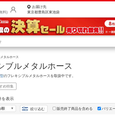
お届け先
無料)
東京都豊島区東池袋
商品をさがす
ランキングからさがす
ネ
ルメタルホース
シブルメタルホース
カテゴリ一覧からさがす
ポ
型
のフレキシブルメタルホースを取扱中です。
店
すすめ特集
お
お客様サポート
件を表示
ご利用ガイド
販売終了商品を含める
バリエ
絞り込む