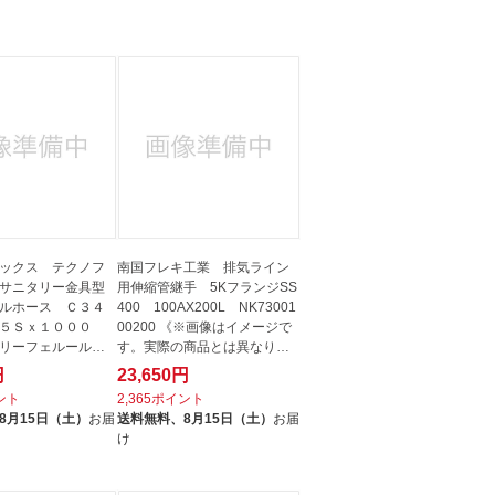
人窓口
R情報
nglish / 中文
ックス テクノフ
南国フレキ工業 排気ライン
サニタリー金具型
用伸縮管継手 5KフランジSS
ルホース Ｃ３４
400 100AX200L NK73001
５Ｓｘ１０００
00200 《※画像はイメージで
タリーフェルール
す。実際の商品とは異なりま
.
す》
円
23,650円
イント
2,365ポイント
8月15日（土）
お届
送料無料、
8月15日（土）
お届
け