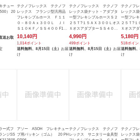
レキチュー
テクノフレックス テクノフ
テクノフレックス テクノフ
テクノフレ
00） 20
レックス フランジ型汎用品
レックス袋ナット・アダプタ
レックス袋
フレキシブルホース Ｆ１１
ー型フレキシブルホースＳ２
ー型フレキ
０－８０Ａｘ３００Ｌ ＪＩ
２５Ｔ?１５ＡＸ３００Ｌオス
２５Ｔ?１
Ｓ１０ＫＦ／ＳＳ４００ F110-
ＸオスアダプターＳＳ４００
Ｘオスアダ
80AX300L
S225T-...
S225T-...
10,140円
4,990円
5,180円
直送お取
1,014ポイント
499ポイント
518ポイン
定
送料無料、
8月15日（土）
お届
送料無料、
8月15日（土）
お届
送料無料、
け
け
け
ラー式フ
アソー ASOH フレキチュー
テクノフレックス テクノフ
テクノフレ
ランジSS
ブ用パッキン（ゴム） 20 PH
レックス サニタリー金具型
レックス袋
K312505
GP06
フレキシブルホース Ｃ３４
ー型フレキ