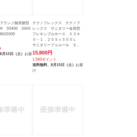
フランジ無溶接型
テクノフレックス テクノフ
K SS400 20AX
レックス サニタリー金具型
8020300
フレキシブルホース Ｃ３４
０－１．２５Ｓｘ５００Ｌ
サニタリーフェルール ＳＵ
ト
Ｓ３０４...
15,800円
8月15日（土）
お届
1,580ポイント
送料無料、
8月15日（土）
お届
け