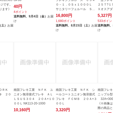
ージです。
０－１．０Ｓｘ１０００Ｌ
２５Ｔ?１
40円
ります》
サニタリーフェルール ＳＵ
Ｘオスアダ
4ポイント
Ｓ３０４...
S225T-...
16,800円
5,327円
送料無料、
9月4日（金）
お届
け
1,680ポイント
533ポイン
（土）
お届
送料無料、
8月15日（土）
お届
送料無料、
け
け
 ＯＲＫ
南国フレキ工業 ＮＦＫ ユ
南国フレキ工業 ＮＦＫ シ
南国フレキ
キ ２０
ニオン無溶接式フレキ ＡＬ
ールコートユニオン無溶接式
ニップル型
ＬＳＵＳ３０４ ２０Ａ×１０
フレキ ＦＣＭＢ ２０Ａ×３
32A×300
００Ｌ NK113-20-1000
００Ｌ
《※画像は
際の商品と
10,160円
3,320円