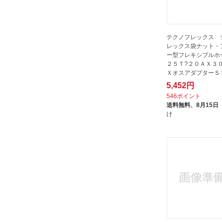
テクノフレックス 
レックス袋ナット・
ー型フレキシブルホ
２５Ｔ?２０ＡＸ３
ＸオスアダプターＳ
S225T-...
5,452円
546ポイント
送料無料、
8月15日
け