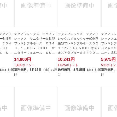
テクノフ
テクノフレックス テクノフ
テクノフレックス テクノフ
テクノフレ
ー金具型
レックス サニタリー金具型
レックスメタルタッチ式非溶
レックスユ
 Ｃ３４
フレキシブルホース Ｃ３４
接型フレキシブルホースＳ２
フレキシブ
３００Ｌ
０－１．０Ｓｘ３００Ｌ サ
１５?２５Ａｘ５００Ｌオスｘ
３２Ａｘ５
ル ＳＵ
ニタリーフェルール ＳＵＳ
オスアダプターＳＳ４００ S2
ニオン S210
３０４ C...
15-25A...
14,800円
10,241円
5,975円
1,480ポイント
1,025ポイント
598ポイン
（土）
お届
送料無料、
8月15日（土）
お届
送料無料、
8月15日（土）
お届
送料無料、
け
け
け