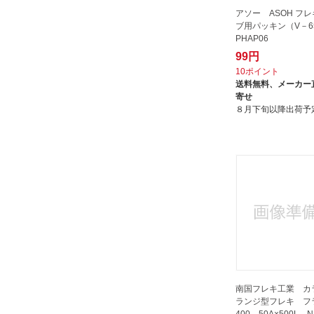
アソー ASOH フ
ブ用パッキン（V－65
PHAP06
99円
10ポイント
送料無料、
メーカー
寄せ
８月下旬以降出荷予
南国フレキ工業 カ
ランジ型フレキ フ
400 50A×500L N