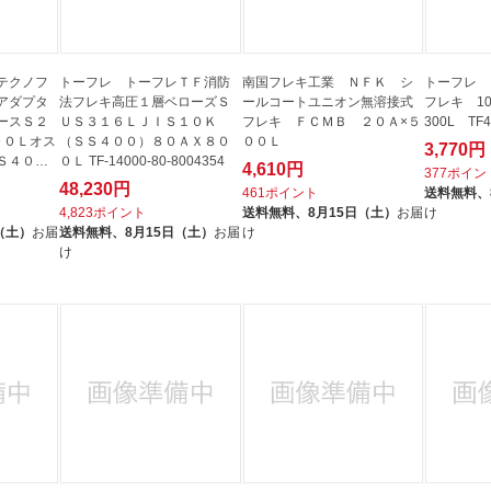
テクノフ
トーフレ トーフレＴＦ消防
南国フレキ工業 ＮＦＫ シ
トーフレ 
アダプタ
法フレキ高圧１層ベローズＳ
ールコートユニオン無溶接式
フレキ 10
ースＳ２
ＵＳ３１６ＬＪＩＳ１０Ｋ
フレキ ＦＣＭＢ ２０Ａ×５
300L TF4
００Ｌオス
（ＳＳ４００）８０ＡＸ８０
００Ｌ
3,770円
Ｓ４００
０Ｌ TF-14000-80-8004354
4,610円
377ポイン
48,230円
461ポイント
送料無料、
4,823ポイント
送料無料、
8月15日（土）
お届
け
（土）
お届
送料無料、
8月15日（土）
お届
け
け