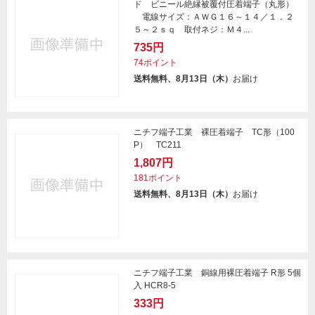
ド ビニール絶縁被覆付圧着端子（丸形）
電線サイズ：ＡＷＧ１６～１４／１．２
５～２ｓｑ 取付ネジ：Ｍ４...
735円
74ポイント
送料無料、8月13日（木）
お届け
ニチフ端子工業 裸圧着端子 TC形（100
P） TC211
1,807円
181ポイント
送料無料、8月13日（木）
お届け
ニチフ端子工業 銅線用裸圧着端子 R形 5個
入 HCR8-5
333円