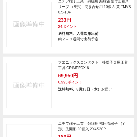
ニチフ端子工業 銅線用 絶縁被覆付圧着ス
リーブ （B形） 突き合せ用 10個入 黄 TMVB
0.5-10P
233円
24ポイント
送料無料、入荷次第出荷
約２～３週間で出荷予定
フエニックスコンタクト 棒端子専用圧着
工具 CRIMPFOX-6
69,950円
6,995ポイント
送料無料、8月13日（木）
お届け
ニチフ端子工業 銅線用 裸圧着端子 （Y
形）先開形 20個入 2Y4S20P
180円