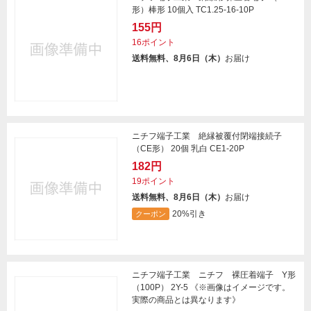
形）棒形 10個入 TC1.25-16-10P
155円
16ポイント
送料無料、8月6日（木）
お届け
ニチフ端子工業 絶縁被覆付閉端接続子
（CE形） 20個 乳白 CE1-20P
182円
19ポイント
送料無料、8月6日（木）
お届け
20%引き
クーポン
ニチフ端子工業 ニチフ 裸圧着端子 Y形
（100P） 2Y-5 《※画像はイメージです。
実際の商品とは異なります》