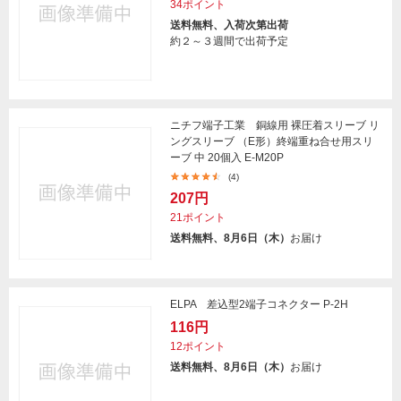
34ポイント
送料無料、入荷次第出荷
約２～３週間で出荷予定
ニチフ端子工業 銅線用 裸圧着スリーブ リ
ングスリーブ （E形）終端重ね合せ用スリ
ーブ 中 20個入 E-M20P
(4)
207円
21ポイント
送料無料、8月6日（木）
お届け
ELPA 差込型2端子コネクター P-2H
116円
12ポイント
送料無料、8月6日（木）
お届け