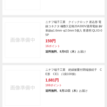
ニチフ端子工業 クイックロック 差込形 電
線コネクタ 極数3 定格20A300V適用電線 銅/
単線φ1.6mm･φ2.0mm 5個入 青透明 QLX3-0
5P
159円
16ポイント
送料無料、8月6日（木）
お届け
ニチフ端子工業 絶縁被覆付閉端接続子 C
E形 CE1 （1袋100個）
1,681円
169ポイント
送料無料、8月13日（木）
お届け