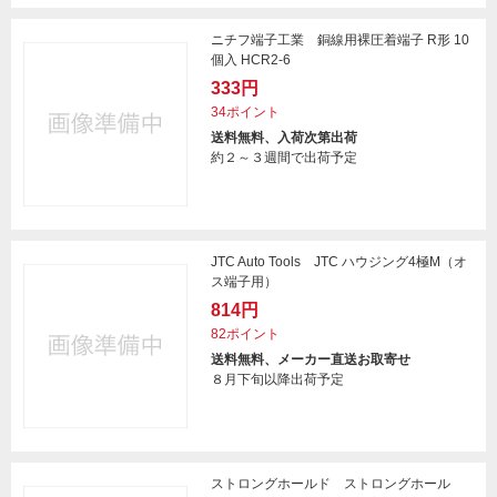
ニチフ端子工業 銅線用裸圧着端子 R形 10
個入 HCR2-6
333円
34ポイント
送料無料、入荷次第出荷
約２～３週間で出荷予定
JTC Auto Tools JTC ハウジング4極M（オ
ス端子用）
814円
82ポイント
送料無料、メーカー直送お取寄せ
８月下旬以降出荷予定
ストロングホールド ストロングホール