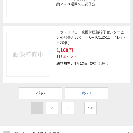
約２～３週間で出荷予定
トラスコ中山 被覆付圧着端子センターピ
ン棒形長さ11.0 TTGVTC1.2511T （1パッ
ク20個）
1,169円
117ポイント
送料無料、8月13日（木）
お届け
< 前へ
次へ >
1
2
3
…
720