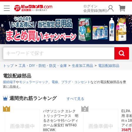
ログイン
会員登録(無料)
トップ
工具・DIY・防犯・防災・金庫
生産加工用品
電設配線部品
電設配線部品
接続端子
や
モジュラージャック
、
電線
、
プラグ・コンセント
などの電設配線部品を豊
富に品揃え。
週間売れ筋ランキング
すべて見る
パナソニック エレク
ELP
トリックワークス 明
用 非
るさセンサ付ハンディ
mｘ18m
ホーム保安灯 WTF40
アイボ
88CWK
358円