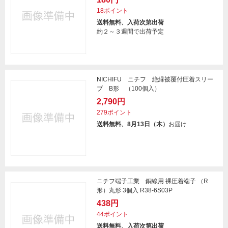
18ポイント
送料無料、入荷次第出荷
約２～３週間で出荷予定
NICHIFU ニチフ 絶縁被覆付圧着スリー
ブ B形 （100個入）
2,790円
279ポイント
送料無料、8月13日（木）
お届け
ニチフ端子工業 銅線用 裸圧着端子 （R
形）丸形 3個入 R38-6S03P
438円
44ポイント
送料無料、入荷次第出荷