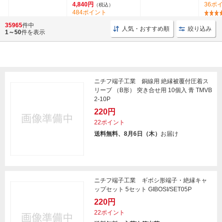
4,840円
36ポ
（税込）
484ポイント
35965
件中
人気・おすすめ順
絞り込み
1～50
件を表示
ニチフ端子工業 銅線用 絶縁被覆付圧着ス
リーブ （B形） 突き合せ用 10個入 青 TMVB
2-10P
220円
22ポイント
送料無料、8月6日（木）
お届け
ニチフ端子工業 ギボシ形端子・絶縁キャ
ップセット 5セット GIBOSI/SET05P
220円
22ポイント