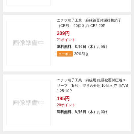
ニチフ端子工業 絶縁被覆付閉端接続子
（CE形） 20個 乳白 CE2-20P
209円
21ポイント
送料無料、8月6日（木）
お届け
20%引き
クーポン
ニチフ端子工業 銅線用 絶縁被覆付圧着ス
リーブ （B形） 突き合せ用 10個入 赤 TMVB
1.25-10P
195円
20ポイント
送料無料、8月6日（木）
お届け