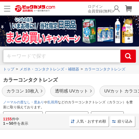
ログイン
会員登録(無料)
トップ
メガネ・コンタクトレンズ・補聴器
カラーコンタクトレンズ
カラーコンタクトレンズ
カラコン 10枚入
透明感 UVカット
UVカット カラコ
ノーマルの度なし・度あり
や
乱視用
などのカラーコンタクトレンズ（カラコン）を豊
富に取り揃えております。
カラコンラインナップ
サークルレンズはこちら
カラコンの選び方
1155
件中
人気・おすすめ順
絞り込み
1～50
件を表示