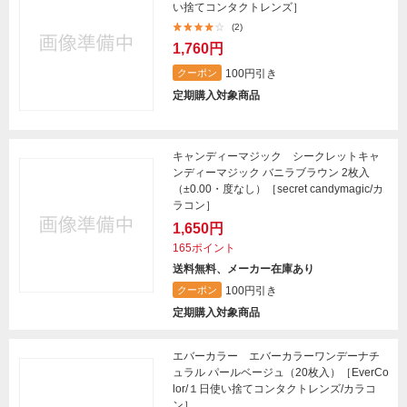
い捨てコンタクトレンズ］
(2)
1,760円
100円引き
クーポン
定期購入対象商品
キャンディーマジック シークレットキャ
ンディーマジック バニラブラウン 2枚入
（±0.00・度なし）［secret candymagic/カ
ラコン］
1,650円
165ポイント
送料無料、メーカー在庫あり
100円引き
クーポン
定期購入対象商品
エバーカラー エバーカラーワンデーナチ
ュラル パールベージュ（20枚入）［EverCo
lor/１日使い捨てコンタクトレンズ/カラコ
ン］