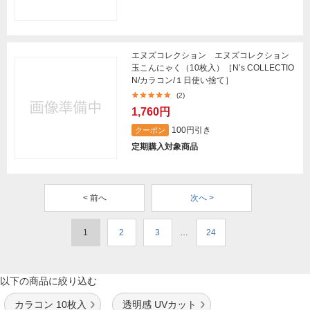
エヌズコレクション エヌズコレクション
玉こんにゃく（10枚入）［N’s COLLECTIO
N/カラコン/１日使い捨て］
(2)
1,760円
100円引き
クーポン
定期購入対象商品
< 前へ
次へ >
1
2
3
…
24
以下の商品に絞り込む
カラコン 10枚入
透明感 UVカット