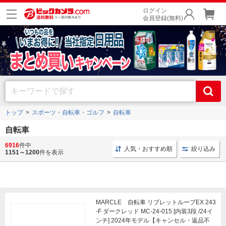
ログイン
会員登録(無料)
トップ
スポーツ・自転車・ゴルフ
自転車
自転車
6916
件中
こども用 自転車
ブリヂストン 自転車
折りたたみ自転
人気・おすすめ順
絞り込み
1151～1200
件を表示
MARCLE 自転車 リブレットループEX 243
-F ダークレッド MC-24-015 [内装3段 /24イ
ンチ] 2024年モデル【キャンセル・返品不