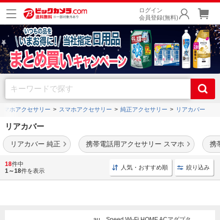
ログイン
会員登録(無料)
スマホアクセサリー
スマホアクセサリー
純正アクセサリー
リアカバー
リアカバー
リアカバー 純正
携帯電話用アクセサリー スマホ
携
au
・
ソフトバンク
・のキャリアスマホ純正アクセサリー、オプション品のリアカバ
18
件中
人気・おすすめ順
絞り込み
ー、背面カバー勢ぞろい！
1～18
件を表示
au Speed Wi-Fi HOME ACアダプタ