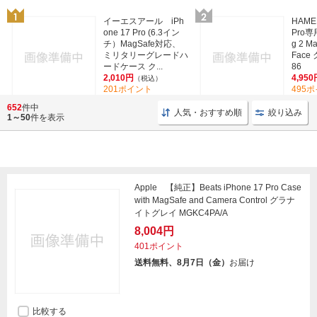
イーエスアール iPh
HAMEE
one 17 Pro (6.3イン
Pro専用
チ）MagSafe対応、
g 2 M
ミリタリーグレードハ
Face 
ードケース ク...
86
2,010円
4,950
（税込）
201ポイント
495
(6)
652
件中
人気・おすすめ順
絞り込み
1～50
件を表示
Apple 【純正】Beats iPhone 17 Pro Case
with MagSafe and Camera Control グラナ
イトグレイ MGKC4PA/A
8,004円
401ポイント
送料無料、8月7日（金）
お届け
比較する