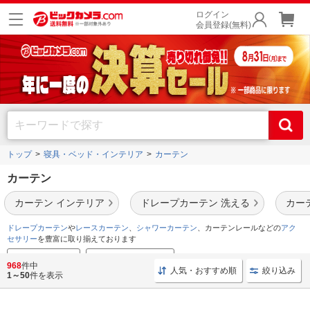
ログイン
会員登録(無料)
トップ
寝具・ベッド・インテリア
カーテン
カーテン
カーテン インテリア
ドレープカーテン 洗える
カー
ドレープカーテン
や
レースカーテン
、
シャワーカーテン
、カーテンレールなどの
アク
セサリー
を豊富に取り揃えております
カーテンの選び方
カーテンおすすめ特集
968
件中
人気・おすすめ順
絞り込み
1～50
件を表示