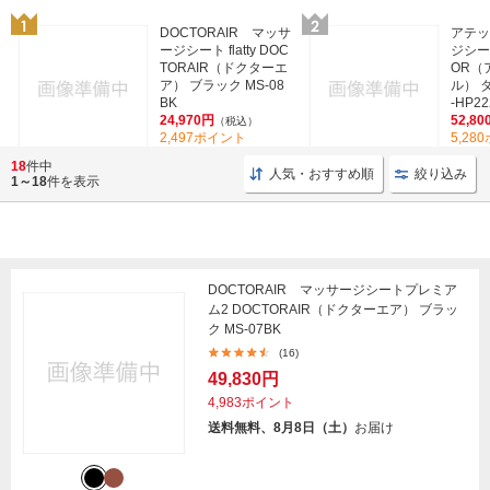
DOCTORAIR マッサ
アテッ
ージシート flatty DOC
ジシート
TORAIR（ドクターエ
OR（
ア） ブラック MS-08
ル） 
BK
-HP22
24,970円
52,80
（税込）
2,497ポイント
5,28
(19)
18
件中
人気・おすすめ順
絞り込み
1～18
件を表示
DOCTORAIR マッサージシートプレミア
ム2 DOCTORAIR（ドクターエア） ブラッ
ク MS-07BK
(16)
49,830円
4,983ポイント
送料無料、8月8日（土）
お届け