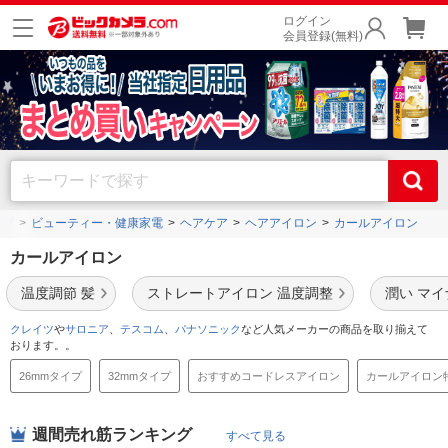
ログイン
会員登録(無料)
ップ
ビューティー・健康家電
ヘアケア
ヘアアイロン
カールアイロン
カールアイロン
温度調節 髪
ストレートアイロン 温度調整
潤い マ
クレイツ
や
サロニア
、
テスコム
、
パナソニック
など人気メーカーの商品を取り揃えて
おります。。
26mmタイプ
32mmタイプ
おすすめコードレスアイロン
カールアイロン
週間売れ筋ランキング
すべて見る