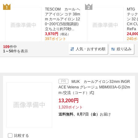
TESCOM カール ヘ
MTG
アアイロン コテ 38m
テック
m カールアイロン 12
ン 32 
0~200℃(5段階調節)
CH CU
立ち上り約70秒...
ReFa
3,970円
24,00
（税込）
397ポイント
240
(1)
109
件中
人気・おすすめ順
絞り込み
1～50
件を表示
PR
MUK カールアイロン32mm INGR
ACE Velena グレージュ MBM003A-G [32m
m /交流（コード）式]
13,200円
1,320ポイント
送料無料、8月7日（金）
お届け
比較する