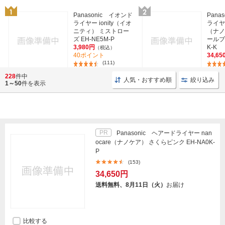
Panasonic イオンド
Pana
ライヤー ionity（イオ
ライヤー
ニティ） ミストロー
（ナノ
ズ EH-NE5M-P
ールブ
3,980円
K-K
（税込）
40ポイント
34,65
(111)
228
件中
人気・おすすめ順
絞り込み
1～50
件を表示
PR
Panasonic ヘアードライヤー nan
ocare（ナノケア） さくらピンク EH-NA0K-
P
(153)
34,650円
送料無料、8月11日（火）
お届け
比較する