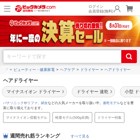
ログイン
会員登録(無料)
トップ
ビューティー・健康家電
ヘアケア
ドライヤー
ヘアドライヤー
ヘアドライヤー
マイナスイオン ドライヤー
ドライヤー 速乾
小型 
パナソニック
や
リファ
、
絹女
などの人気メーカーを取り扱い中。
速乾モデル
などを豊
富に取り揃えております。
マイナスイオン搭載モデル
軽量モデル(500g未満)
ドライヤー特集
週間売れ筋ランキング
すべて見る