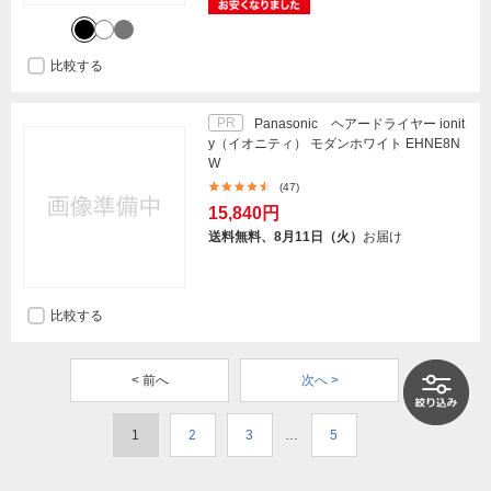
比較する
PR
Panasonic ヘアードライヤー ionit
y（イオニティ） モダンホワイト EHNE8N
W
(47)
15,840円
送料無料、8月11日（火）
お届け
比較する
< 前へ
次へ >
1
2
3
…
5