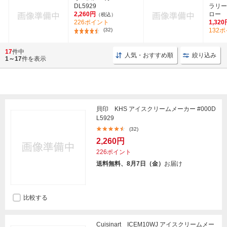
DL5929
ラリー
2,260円
ロー
（税込）
226ポイント
1,320
(32)
132
17
件中
人気・おすすめ順
絞り込み
1～17
件を表示
貝印 KHS アイスクリームメーカー #000D
L5929
(32)
2,260円
226ポイント
送料無料、8月7日（金）
お届け
比較する
Cuisinart ICEM10WJ アイスクリームメー