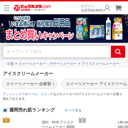
ログイン
会員登録(無料)
チン家電
スイーツメーカー・デザートメーカー
アイスクリームメーカー
アイスクリームメーカー
スイーツメーカー 自家製
スイーツメーカー アイスクリーム
アントレックス
や
ドール
、
ラドンナ
などのメーカーのアイスクリームメーカーを取り
揃えております。
週間売れ筋ランキング
すべて見る
貝印 KHS アイスク
Life 
リームメーカー #000
AKC0