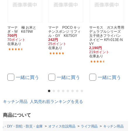
マーナ 極 お米と
マーナ POCO キッ
サーモス ガス火専用
ぎ・W K679W
チンスポンジ リフィ
デュラブルシリーズ
700円
ル・GY K675GY
玉子焼きフライパン
70ポイント
242円
ネイビー KFI-013E-N
在庫あり
25ポイント
VY
在庫あり
2,190円
(9)
219ポイント
(5)
在庫あり
(12)
一緒に買う
一緒に買う
一緒に買う
キッチン用品 人気売れ筋ランキングを見る
商品について
具・DIY・防犯・防災・金庫
オフィス住設用品
ライフ用品
キッチン用品