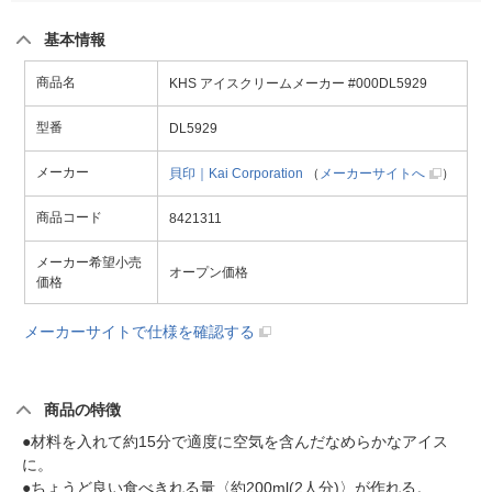
基本情報
商品名
KHS アイスクリームメーカー #000DL5929
型番
DL5929
メーカー
貝印｜Kai Corporation
（
メーカーサイトへ
）
商品コード
8421311
メーカー希望小売
オープン価格
価格
メーカーサイトで仕様を確認する
商品の特徴
●材料を入れて約15分で適度に空気を含んだなめらかなアイス
に。
●ちょうど良い食べきれる量〈約200ml(2人分)〉が作れる。