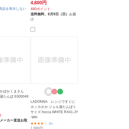
4,800円
商品を表示しない
480ポイント
送料無料、
8月9日（日）
お届
け
ぽかぽかくまさん
たんぽ 6300048
LADONNA レンジですぐに
ホッカホカ ジェル湯たんぽ L
サイズ hocca WHITE RX41-JY
ト
-WH
メーカー直送お取
(1)
1,990
円