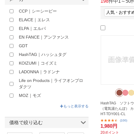
198
件中
1
～
50
ほしいもの
CCP｜シーシーピー
お知らせ
ELAiCE｜エレス
ELPA｜エルパ
EN FANCE｜アンファンス
GDT
HashTAG｜ハッシュタグ
KOIZUMI｜コイズミ
LADONNA｜ラドンナ
Life on Products｜ライフオンプロ
ダクツ
MOZ｜モズ
HashTAG ソフト
Panasonic｜パナソニック
もっと表示する
（電気湯たんぽ） 
QUADS｜クワッズ
HT-TDY001-CL
(100)
ROA｜ロア
価格で絞り込む
1,980円
SCANDINAVIAN FOREST｜スカ
20ポイント