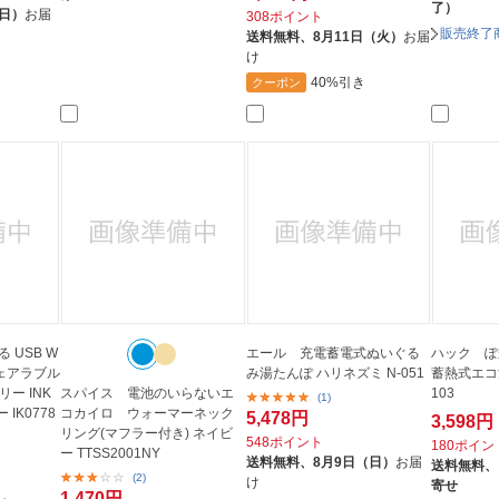
了）
（日）
お届
308ポイント
販売終了
送料無料、
8月11日（火）
お届
け
40%引き
クーポン
 USB W
エール 充電蓄電式ぬいぐる
ハック 
（ウェアラブル
み湯たんぽ ハリネズミ N-051
蓄熱式エコ湯
ー INK
スパイス 電池のいらないエ
103
(1)
IK0778
コカイロ ウォーマーネック
5,478円
3,598円
リング(マフラー付き) ネイビ
548ポイント
180ポイン
ー TTSS2001NY
送料無料、
8月9日（日）
お届
送料無料、
(2)
け
寄せ
1,470円