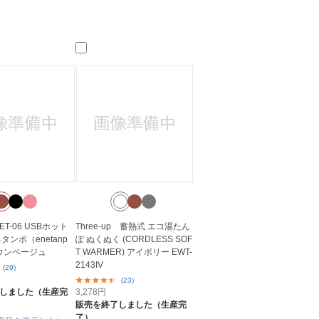
T-06 USBホット
Three-up 蓄熱式 エコ湯たん
タンポ（enetanp
ぽ ぬくぬく (CORDLESS SOF
ラウンベージュ
T WARMER) アイボリー EWT-
2143IV
(29)
(23)
しました（生産完
3,278
円
販売を終了しました（生産完
了）