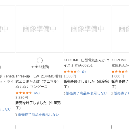
KOIZUMI 山型電気あんか コ
KOIZUMI
イズミ KYA-06251
電気あんか
類
＋全4種類
(5)
（eneta
Three-up EWT2144MG 蓄熱
1,580
円
1,600
円
式エコ湯たんぽ（アニマル）
販売を終了しました（生産完
販売を終了
ぬくぬく マングース
了）
了）
(22)
販売終了商品を表示しない
販売終了
3,880
円
販売を終了しました（生産完
了）
示しない
販売終了商品を表示しない