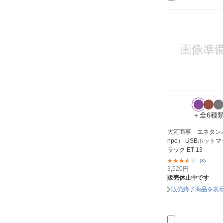
＋全6種
大河商事 エネタンポ
npo） USBホットマット ライ
ラック ET-13
(3)
3,520
円
販売休止中です
販売終了商品を表