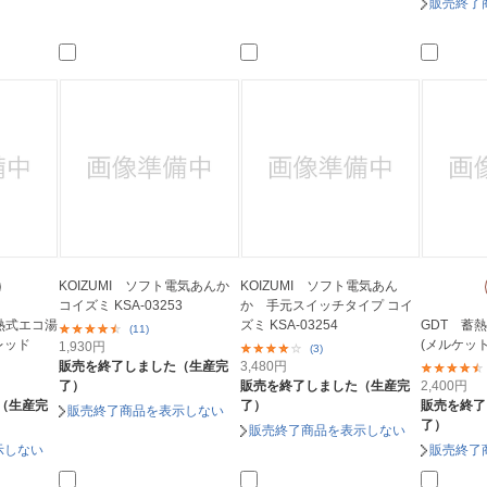
販売終了
KOIZUMI ソフト電気あんか
KOIZUMI ソフト電気あん
コイズミ KSA-03253
か 手元スイッチタイプ コイ
蓄熱式エコ湯
ズミ KSA-03254
GDT 蓄熱
(11)
レッド
(メルケット)
1,930
円
(3)
販売を終了しました（生産完
3,480
円
了）
販売を終了しました（生産完
2,400
円
（生産完
了）
販売を終了
販売終了商品を表示しない
了）
販売終了商品を表示しない
示しない
販売終了