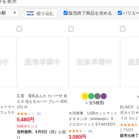
法
件を表示
よくある質問・お問合せ
I
販売終了商品を含める
バリエ
絞り込む
ご利用規約
E
広電 電気あんか カバー付 省
エネ 洗えるカバー グレー BAC
＋全5種類
ウォーマー
151-H
ELAiCE
カフェラテ
式カイロ e-
大河商事 USBホットマット
(2)
イロ カレ)
エネタンポ（enetanpo）X
5,480円
イエロードット ET-06YEDT
548ポイント
1,750
円
(3)
送料無料、
8月9日（日）
お届
販売を終了
3,080円
け