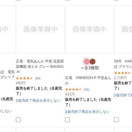
広電 電気あんか 平形 温度調
SKR H4
節機能 省エネ グレー BAH601
ぽ ブラウ
＋全3種類
んぽ 電気
-H
 グレー T
広電 VWH602H-P 平型あん
2,728
円
(38)
980
円
か
販売を終了
販売を終了しました（生産完
了）
(36)
了）
931
円
販売終了
（生産完
販売を終了しました（生産完
販売終了商品を表示しない
了）
示しない
販売終了商品を表示しない