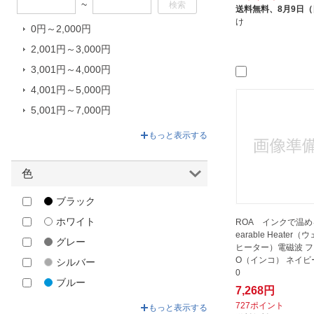
~
ンジナビアンフォレスト
送料無料、
8月9日
け
SKR｜エスケーアール
0円～2,000円
Three-up｜スリーアップ
2,001円～3,000円
WEトレーディングジャパン｜WE
3,001円～4,000円
Trading Japan
4,001円～5,000円
イサムコーポレーション
5,001円～7,000円
エール｜YELL
7,001円～10,800円
もっと表示する
グローバル・ジャパン｜GLOBAL
JAPAN
色
スパイス｜SPICE
ゼピール｜ZEPEAL
ブラック
ハック｜HAC
ホワイト
ROA インクで温める
earable Heater
ヒロコーポレーション｜HIRO
グレー
ヒーター）電磁波 フリ
CORPORATION
O（インコ） ネイビー 
シルバー
ほんやら堂｜HONYARADOH
0
ブルー
7,268円
ラックスクリエーション｜LUX
グリーン
727ポイント
CREATION
もっと表示する