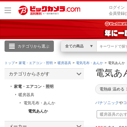
ログイン
会員登録(
カテゴリから選ぶ
全ての商品
こんにちは
トップ
家電・エアコン・照明
暖房器具
電気毛布・あんか
電気あんか
ログイン
電気
カテゴリからさがす
新規会員登録
家電・エアコン・照明
電熱線 温める
暖房器具
会員メニュー
パナソニック
や
コ
電気毛布・あんか
電気あんか
お買いもの履歴
暖房器具のお
閲覧履歴
メーカー