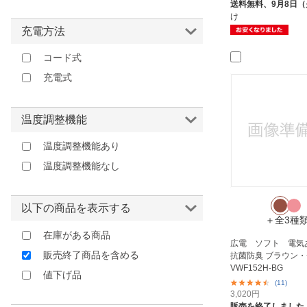
送料無料、
9月8日
ベージュ
リフォン｜Lifon
け
イエロー
充電方法
わがんせ｜Waganse
ブラウン
大河商事｜TAIGASHOJI
コード式
レッド
山善｜YAMAZEN
充電式
ピンク
広電｜KODEN
パープル
温度調整機能
その他
温度調整機能あり
温度調整機能なし
以下の商品を表示する
＋全3種
在庫がある商品
広電 ソフト 電
販売終了商品を含める
抗菌防臭 ブラウン
VWF152H-BG
値下げ品
(11)
3,020
円
販売を終了しました