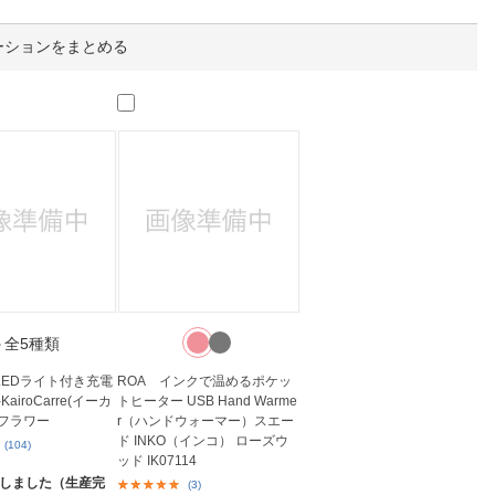
人窓口
R情報
ーションをまとめる
nglish / 中文
＋全5種類
 LEDライト付き充電
ROA インクで温めるポケッ
KairoCarre(イーカ
トヒーター USB Hand Warme
 フラワー
r（ハンドウォーマー）スエー
ド INKO（インコ） ローズウ
(104)
ッド IK07114
しました（生産完
(3)