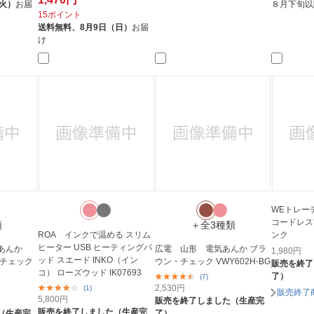
（火）
お届
８月下旬以
15ポイント
送料無料、
8月9日（日）
お届
け
WEトレ
コードレス
類
＋全3種類
ROA インクで温める スリム
ンク
ヒーター USB ヒーティングパ
気あんか
広電 山形 電気あんか ブラ
1,980
円
ッド スエード INKO（イン
・チェック
ウン・チェック VWY602H-BG
販売を終了
コ） ローズウッド IK07693
了）
(7)
2,530
円
(1)
販売終了
5,800
円
販売を終了しました（生産完
販売を終了しました（生産完
（生産完
了）