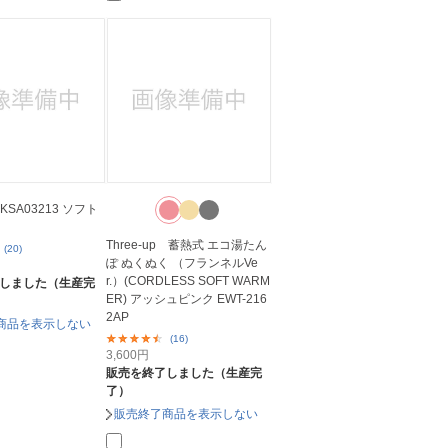
 KSA03213 ソフト
Three-up 蓄熱式 エコ湯たん
(20)
ぽ ぬくぬく （フランネルVe
r.）(CORDLESS SOFT WARM
しました（生産完
ER) アッシュピンク EWT-216
2AP
商品を表示しない
(16)
3,600
円
販売を終了しました（生産完
了）
販売終了商品を表示しない