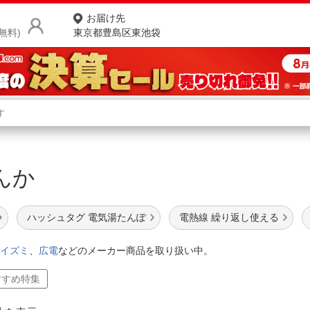
お届け先
無料)
東京都豊島区東池袋
商品をさがす
ランキングからさがす
ネ
あんか
カテゴリ一覧からさがす
ポ
店
ハッシュタグ 電気湯たんぽ
電熱線 繰り返し使える
お
イズミ
、
広電
などのメーカー商品を取り扱い中。
お客様サポート
すすめ特集
ご利用ガイド