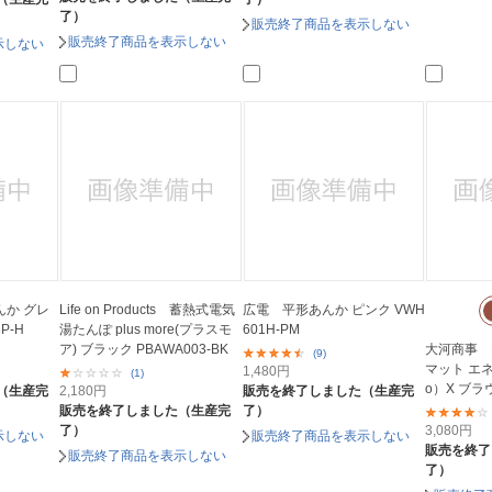
了）
販売終了商品を表示しない
販売終了商品を表示しない
示しない
あんか グレ
Life on Products 蓄熱式電気
広電 平形あんか ピンク VWH
P-H
湯たんぽ plus more(プラスモ
601H-PM
ア) ブラック PBAWA003-BK
大河商事 E
(9)
マット エネ
1,480
円
(1)
o）X ブ
（生産完
2,180
円
販売を終了しました（生産完
販売を終了しました（生産完
了）
了）
3,080
円
示しない
販売終了商品を表示しない
販売を終了
販売終了商品を表示しない
了）