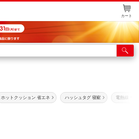
カート
店舗サービス
ット取り置き
イントカードWEB登録
舗情報・店舗一覧
ホットクッション 省エネ
ハッシュタグ 寝室
電熱線 サ
取り寄せ品入荷状況照会