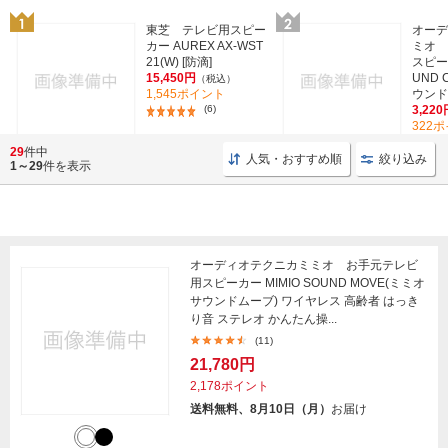
東芝 テレビ用スピー
オーデ
カー AUREX AX-WST
ミオ 
21(W) [防滴]
スピーカ
15,450円
UND 
（税込）
1,545ポイント
ウンドキ
(6)
3,220
322
29
件中
人気・おすすめ順
絞り込み
1～29
件を表示
オーディオテクニカミミオ お手元テレビ
用スピーカー MIMIO SOUND MOVE(ミミオ
サウンドムーブ) ワイヤレス 高齢者 はっき
り音 ステレオ かんたん操...
(11)
21,780円
2,178ポイント
送料無料、8月10日（月）
お届け