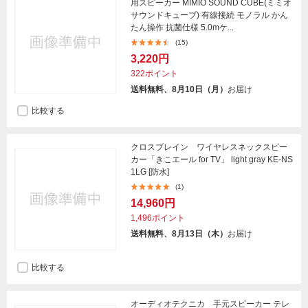
用スピーカー MIMIO SOUND CUBE(ミミオ
サウンドキューブ) 有線接続 モノラル かん
たん操作 抗菌仕様 5.0mケ...
(15)
3,220円
322ポイント
送料無料、8月10日（月）
お届け
比較する
クロスブレイン ワイヤレスネックスピー
カー「きこエール for TV」 light gray KE-NS
1LG [防水]
(1)
14,960円
1,496ポイント
送料無料、8月13日（木）
お届け
比較する
オーディオテクニカ 手元スピーカー テレ