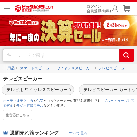
ログイン
会員登録(無料)
カー用品
スマートスピーカー・ワイヤレススピーカー
テレビスピーカー
テレビスピーカー
テレビ用 ワイヤレススピーカー
テレビスピーカー カートッ
オーディオテクニカ
や
JVC
といったメーカーの商品を取扱中です。
ブルートゥース対応
モデル
や
ラジオ搭載モデル
などをご用意。
集音器はこちら
週間売れ筋ランキング
すべて見る