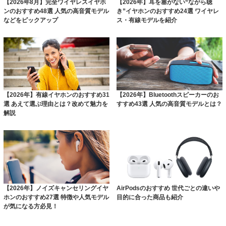
【2026年8月】完全ワイヤレスイヤホ
【2026年】耳を塞がない“ながら聴
ンのおすすめ48選 人気の高音質モデル
き”イヤホンのおすすめ24選 ワイヤレ
などをピックアップ
ス・有線モデルを紹介
【2026年】有線イヤホンのおすすめ31
【2026年】Bluetoothスピーカーのお
選 あえて選ぶ理由とは？改めて魅力を
すすめ43選 人気の高音質モデルとは？
解説
【2026年】ノイズキャンセリングイヤ
AirPodsのおすすめ 世代ごとの違いや
ホンのおすすめ27選 特徴や人気モデル
目的に合った商品も紹介
が気になる方必見！