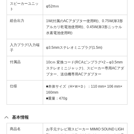
スピーカーユニッ
φ52mｍ
ト
総合出力
1W(付属のACアダプター使用時)、0.75W(単3形
アルカリ乾電池使用時)、0.45W(単3形ニッケル
水素電池使用時)
入力プラグ/入力端
φ3.5mmステレオミニプラグ(1.5m)
子
付属品
10cｍ 変換コード(RCAピンプラグ×2⇔φ3.5mm
ステレオミニジャック)、スピーカー専用ACアダ
プター、送信機専用ACアダプター
仕様
■本体サイズ（H×Ｗ×Ｄ）：110 mm× 106 mm×
160mm
■重量：470g
基本情報
商品名
お手元テレビ用スピーカー MIMIO SOUND LIGH