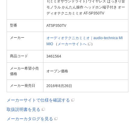
T(ミミオサウンドライト) ワイヤレス はっきり音
モノラル かんたん操作 ヘッドホン端子付き オー
ディオテクニカミミオ AT-SP350TV
型番
ATSP350TV
メーカー
オーディオテクニカミミオ｜audio-technica MI
MIO
（
メーカーサイトへ
）
商品コード
3461564
メーカー希望小売
オープン価格
価格
メーカー発売日
2016年8月26日
メーカーサイトで仕様を確認する
取扱説明書を見る
メーカーカタログを見る