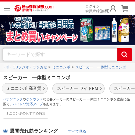
ログイン
会員登録(無料)
コンポ・CDラジオ・ラジカセ
ミニコンポ
スピーカー 一体型ミニコンポ
スピーカー 一体型ミニコンポ
ミニコンポ 高音質
スピーカー ワイドFM
スピーカー
パナソニック
や
ケンウッド
など各メーカーのスピーカー 一体型ミニコンポを豊富に品
揃え。
ハイレゾ対応タイプ
もあります。
ミニコンポのおすすめ特集
週間売れ筋ランキング
すべて見る