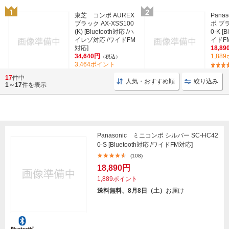
東芝 コンポ AUREX
Pana
ブラック AX-XSS100
ポ ブラ
(K) [Bluetooth対応 /ハ
0-K [
イレゾ対応 /ワイドFM
イドF
対応]
18,89
34,640円
1,88
（税込）
3,464ポイント
(3)
17
件中
人気・おすすめ順
絞り込み
1～17
件を表示
Panasonic ミニコンポ シルバー SC-HC42
0-S [Bluetooth対応 /ワイドFM対応]
(108)
18,890円
1,889ポイント
送料無料、8月8日（土）
お届け