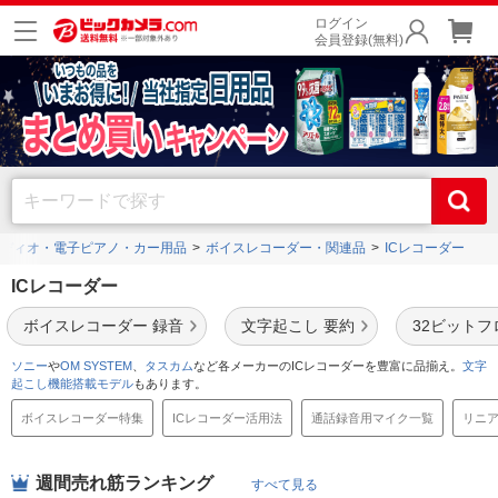
ログイン
会員登録(無料)
ディオ・電子ピアノ・カー用品
ボイスレコーダー・関連品
ICレコーダー
ICレコーダー
ボイスレコーダー 録音
文字起こし 要約
32ビットフ
ソニー
や
OM SYSTEM
、
タスカム
など各メーカーのICレコーダーを豊富に品揃え。
文字
起こし機能搭載モデル
もあります。
ボイスレコーダー特集
ICレコーダー活用法
通話録音用マイク一覧
リニア
週間売れ筋ランキング
すべて見る