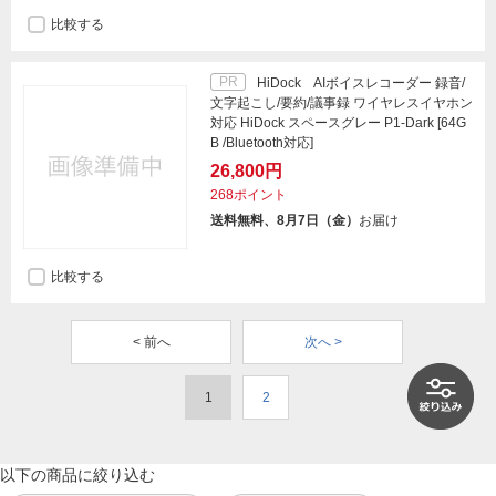
比較する
PR
HiDock AIボイスレコーダー 録音/
文字起こし/要約/議事録 ワイヤレスイヤホン
対応 HiDock スペースグレー P1-Dark [64G
B /Bluetooth対応]
26,800円
268ポイント
送料無料、8月7日（金）
お届け
比較する
< 前へ
次へ >
1
2
以下の商品に絞り込む