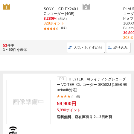
SONY ICD-PX240 I
PLA
Cレコーダー [4GB]
コーダー
8,280円
Pro 
（税込）
828ポイント
1GXXX
(81)
Bluet
30,80
308
53
件中
人気・おすすめ順
絞り込み
1～50
件を表示
PR
iFLYTEK AIライティングレコーダ
ー VOITER ICレコーダー SR502J [16GB /Bl
uetooth対応]
(8)
59,900円
5,990ポイント
送料無料、店在庫有り 2～3日出荷