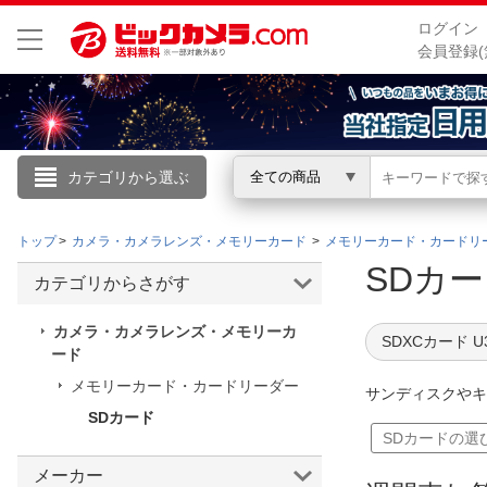
ログイン
会員登録(
カテゴリから選ぶ
全ての商品
こんにちは
トップ
カメラ・カメラレンズ・メモリーカード
メモリーカード・カードリ
ログイン
SDカ
カテゴリからさがす
新規会員登録
カメラ・カメラレンズ・メモリーカ
SDXCカード U
ード
メモリーカード・カードリーダー
会員メニュー
サンディスクやキ
SDカード
お買いもの履歴
SDカードの選
閲覧履歴
メーカー