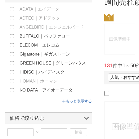
週間売れ
ほしいもの
ADATA｜エイデータ
ADTEC｜アドテック
お知らせ
ANGELBIRD｜エンジェルバード
BUFFALO｜バッファロー
ELECOM｜エレコム
Gigastone｜ギガストーン
GREEN HOUSE｜グリーンハウス
131
件中
1
～
50
HIDISC｜ハイディスク
HOMAN｜ホーマン
I-O DATA｜アイオーデータ
KINGMAX｜キングマックス
もっと表示する
Kingston｜キングストン
KIOXIA｜キオクシア
価格で絞り込む
Lexar｜レキサー
~
Nextorage｜ネクストレージ