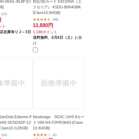
-064G-JNJIP [Cl
対応SDカード EXCERIA（エ
GB]
クセリア） KSDU-B064GBK
[Class10 /64GB]
(13)
円
(68)
11,880円
イント
店在庫有り 2～3日
1,188ポイント
送料無料、
8月8日（土）
お届
け
anDisk Extreme P
Nextorage SDXC UHS-IIカー
 V60 SDSDXEP-12
ド V90 NX-F2PRO64G [Class
Class10 /128GB]
10 /64GB]
(14)
(2)