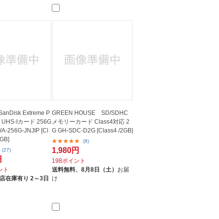
anDisk Extreme P
GREEN HOUSE SD/SDHC
 UHS-Iカード 256G
メモリーカード Class4対応 2
-256G-JNJIP [Cl
G GH-SDC-D2G [Class4 /2GB]
6GB]
(9)
1,980円
(27)
円
198ポイント
イント
送料無料、
8月8日（土）
お届
店在庫有り 2～3日
け