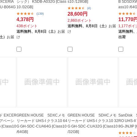
CERIA
シック） KSDB-A032G [Class
s10 /128GB]
B SDSDXWH
-B064G
10 /32GB]
ass10 /64
(4)
28,600円
(139)
4,378円
11,770
2,860ポイント
438ポイント
送料無料、
8月8日（土）
お届
1,177ポ
送料無料、
8月8日（土）
お届
け
送料無料、
（土）
お届
け
出荷
ド EXCER
GREEN HOUSE SDXCメモ
GREEN HOUSE SDHCメモ
SanDisk S
リアベーシ
リーカード UHS-I クラス10 64
リーカード UHS-I クラス10 32
RO UHS-II
[Class10
G GH-SDC-CUA64G [Class10
G GH-SDC-CUA32G [Class10
8G-JNJIP [
/64GB]
/32GB]