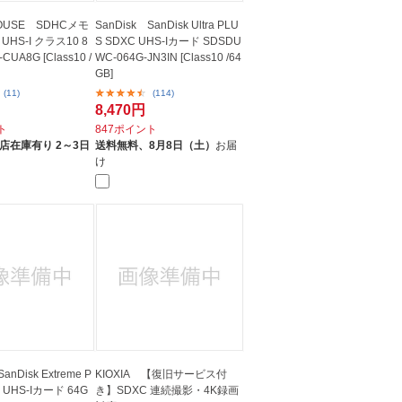
HOUSE SDHCメモ
SanDisk SanDisk Ultra PLU
HS-I クラス10 8
S SDXC UHS-Iカード SDSDU
CUA8G [Class10 /
WC-064G-JN3IN [Class10 /64
GB]
(11)
(114)
8,470円
ト
847ポイント
店在庫有り 2～3日
送料無料、
8月8日（土）
お届
け
anDisk Extreme P
KIOXIA 【復旧サービス付
 UHS-Iカード 64G
き】SDXC 連続撮影・4K録画