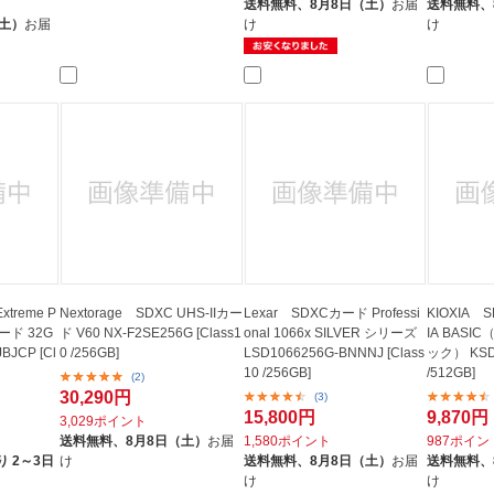
送料無料、
8月8日（土）
お届
送料無料、
（土）
お届
け
け
xtreme P
Nextorage SDXC UHS-IIカー
Lexar SDXCカード Professi
KIOXIA 
カード 32G
ド V60 NX-F2SE256G [Class1
onal 1066x SILVER シリーズ
IA BAS
BJCP [Cl
0 /256GB]
LSD1066256G-BNNNJ [Class
ック） KSDB
10 /256GB]
/512GB]
(2)
30,290円
(3)
15,800円
9,870円
3,029ポイント
送料無料、
8月8日（土）
お届
1,580ポイント
987ポイン
 2～3日
け
送料無料、
8月8日（土）
お届
送料無料、
け
け