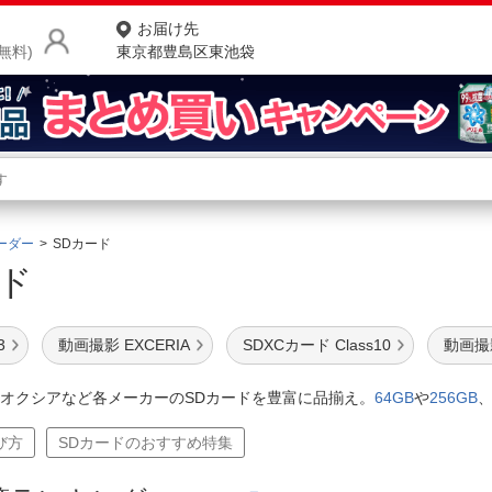
お届け先
無料)
東京都豊島区東池袋
商品をさがす
ランキングからさがす
ネ
ーダー
SDカード
ード
カテゴリ一覧からさがす
ポ
店
3
動画撮影 EXCERIA
SDXCカード Class10
動画撮影
お
オクシアなど各メーカーのSDカードを豊富に品揃え。
64GB
や
256GB
お客様サポート
び方
SDカードのおすすめ特集
ご利用ガイド