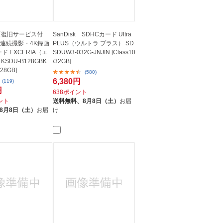
 【復旧サービス付
SanDisk SDHCカード Ultra
 連続撮影・4K録画
PLUS（ウルトラ プラス） SD
ド EXCERIA（エ
SDUW3-032G-JNJIN [Class10
SDU-B128GBK
/32GB]
128GB]
(580)
6,380円
(119)
円
638ポイント
イント
送料無料、
8月8日（土）
お届
8月8日（土）
お届
け