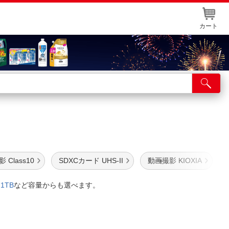
カート
店舗サービス
ット取り置き
イントカードWEB登録
舗情報・店舗一覧
 Class10
SDXCカード UHS-II
動画撮影 KIOXIA
取り寄せ品入荷状況照会
、
1TB
など容量からも選べます。