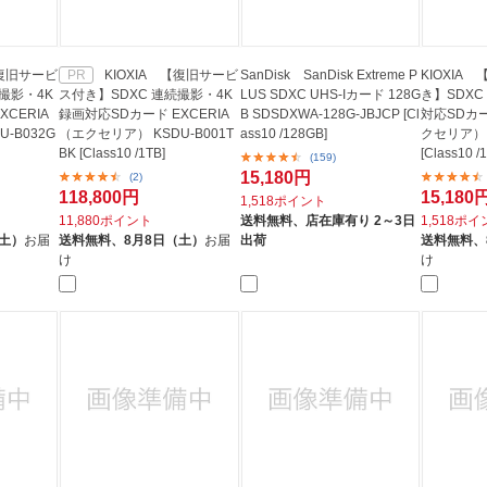
【復旧サービ
KIOXIA 【復旧サービ
SanDisk SanDisk Extreme P
KIOXIA
PR
撮影・4K
ス付き】SDXC 連続撮影・4K
LUS SDXC UHS-Iカード 128G
き】SDXC
CERIA
録画対応SDカード EXCERIA
B SDSDXWA-128G-JBJCP [Cl
対応SDカー
-B032G
（エクセリア） KSDU-B001T
ass10 /128GB]
クセリア） K
BK [Class10 /1TB]
[Class10 /
(159)
15,180円
(2)
118,800円
15,180
1,518ポイント
11,880ポイント
送料無料、
店在庫有り 2～3日
1,518ポ
（土）
お届
送料無料、
8月8日（土）
お届
出荷
送料無料、
け
け