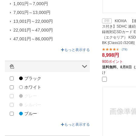
1,001円～7,000円
Panasonic｜パナソニック
7,001円～13,000円
PQI Japan｜ピーキューアイジャ
パン
KIOXIA 
13,001円～22,000円
PR
ス付き】SDHC 連続
PRINCETON｜プリンストン
22,001円～47,000円
録画対応SDカード EX
（エクセリア） KSDU
RICOH｜リコー
47,001円～86,000円
BK [Class10 /32GB]
Samsung｜サムスン
86,001円～1,042,800円
(79)
もっと表示する
8,998円
SanDisk｜サンディスク
900ポイント
SILICONPOWER｜シリコンパワ
色
送料無料、
8月8日
ー
け
ブラック
SONY｜ソニー
ホワイト
SUNEAST｜サンイースト
グレー
SUPERTALENT｜スーパータレン
ト
シルバー
TEAM｜チーム
ブルー
UGREEN｜ユーグリーン
グリーン
もっと表示する
Verbatim｜バーベイタム
イエロー