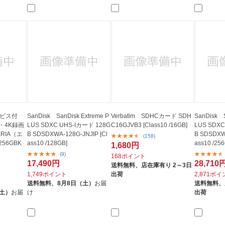
ービス付
SanDisk SanDisk Extreme P
Verbatim SDHCカード SDH
SanDisk S
・4K録画
LUS SDXC UHS-Iカード 128G
C16GJVB3 [Class10 /16GB]
LUS SDXC
RIA（エ
B SDSDXWA-128G-JNJIP [Cl
B SDSDXWA
(158)
56GBK
ass10 /128GB]
ass10 /25
1,680円
(9)
168ポイント
17,490円
28,710
送料無料、
店在庫有り 2～3日
1,749ポイント
出荷
2,871ポ
送料無料、
8月8日（土）
お届
送料無料、
（土）
お届
け
出荷