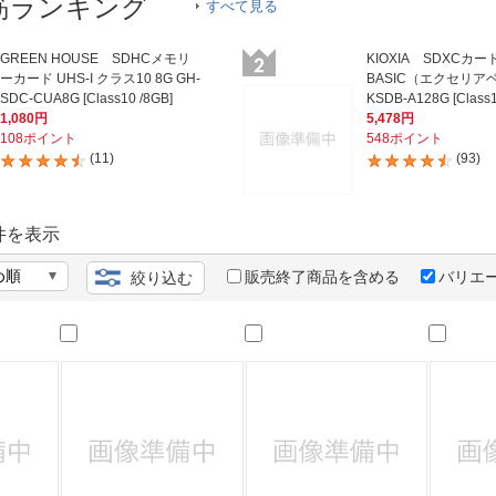
法
筋ランキング
すべて見る
よくある質問・お問合せ
I
ご利用規約
GREEN HOUSE SDHCメモリ
KIOXIA SDXCカード
ーカード UHS-I クラス10 8G GH-
BASIC（エクセリア
SDC-CUA8G [Class10 /8GB]
KSDB-A128G [Class1
1,080円
5,478円
108ポイント
548ポイント
(11)
(93)
E
件を表示
販売終了商品を含める
バリエ
絞り込む