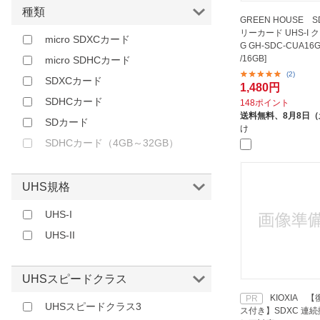
アイファイジャパン｜Eyefi
オレンジ
種類
GREEN HOUSE 
アーキス｜ARCHISS
ピンク
リーカード UHS-I クラ
micro SDXCカード
G GH-SDC-CUA16G 
オーム電機｜OHM ELECTRIC
/16GB]
micro SDHCカード
デルキンデバイス｜DELKIN
(2)
SDXCカード
DEVICES
1,480円
SDHCカード
148ポイント
トランセンドジャパン｜
送料無料、
8月8日
Transcend
SDカード
け
ハギワラシスコム｜HAGIWARA
SDHCカード（4GB～32GB）
SYS-COM
三菱ケミカルメディア｜
UHS規格
MITSUBISHI CHEMICAL MEDIA
富士フイルム｜FUJIFILM
UHS-I
東芝｜TOSHIBA
UHS-II
UHSスピードクラス
KIOXIA 
PR
UHSスピードクラス3
ス付き】SDXC 連続撮影・4K