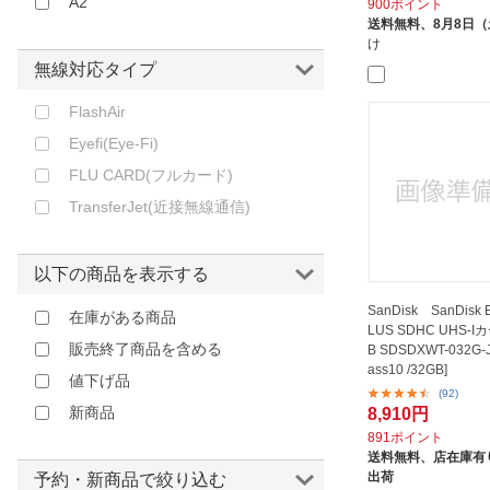
A2
900ポイント
送料無料、
8月8日
け
無線対応タイプ
FlashAir
Eyefi(Eye-Fi)
FLU CARD(フルカード)
TransferJet(近接無線通信)
以下の商品を表示する
SanDisk SanDisk E
在庫がある商品
LUS SDHC UHS-I
販売終了商品を含める
B SDSDXWT-032G-J
ass10 /32GB]
値下げ品
(92)
新商品
8,910円
891ポイント
送料無料、
店在庫有り
出荷
予約・新商品で絞り込む