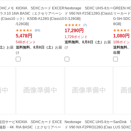
SDHCメモ
KIOXIA SDXCカード EXCER
Nextorage SDXC UHS-IIカー
GREEN 
ス10 16
IA BASIC（エクセリアベーシ
ド V60 NX-F2SE128G [Class1
リーカード U
[Class10
ック） KSDB-A128G [Class10
0 /128GB]
G GH-SDC-
/128GB]
8GB]
(7)
17,290円
(93)
5,478円
1,080円
1,729ポイント
548ポイント
送料無料、
8月8日（土）
お届
108ポイン
（土）
お届
送料無料、
8月8日（土）
お届
け
送料無料、
け
出荷
【復旧サービ
KIOXIA SDHCカード EXCE
Nextorage SDXC UHS-IIカー
SanDisk S
RIA BASIC（エクセリアベー
ド V90 NX-F2PRO128G [Clas
LUS SDXC