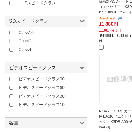
録画対応SDカード EX
UHSスピードクラス1
（エクセリア） KSDU
BK [Class10 /64GB]
(68)
SDスピードクラス
11,880円
1,188ポイント
Class10
送料無料、
8月8日
Class6
け
Class4
ビデオスピードクラス
ビデオスピードクラス90
ビデオスピードクラス60
ビデオスピードクラス30
ビデオスピードクラス10
KIOXIA SDXCカー
IA BASIC（エクセ
ック） KSDB-A064G 
容量
/64GB]