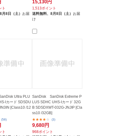
円
15,130円
イント
1,513ポイント
8月8日（土）
お届
送料無料、
8月8日（土）
お届
け
anDisk Ultra PLU
SanDisk SanDisk Extreme P
UHS-Iカード SDSDU
LUS SDHC UHS-Iカード 32G
N3IN [Class10 /12
B SDSDXWT-032G-JNJIP [Cla
ss10 /32GB]
(58)
(3)
円
9,680円
イント
968ポイント