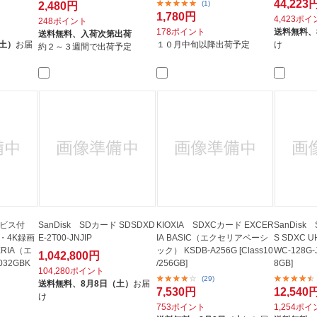
44,223
(1)
2,480円
1,780円
4,423ポ
248ポイント
178ポイント
送料無料、
送料無料、
入荷次第出荷
（土）
お届
１０月中旬以降出荷予定
け
約２～３週間で出荷予定
ービス付
SanDisk SDカード SDSDXD
KIOXIA SDXCカード EXCER
SanDisk S
・4K録画
E-2T00-JNJIP
IA BASIC（エクセリアベーシ
S SDXC 
RIA（エ
ック） KSDB-A256G [Class10
WC-128G-J
1,042,800円
32GBK
/256GB]
8GB]
104,280ポイント
(29)
送料無料、
8月8日（土）
お届
7,530円
12,540
け
753ポイント
1,254ポ