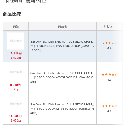
保証期間：無期限保証
商品比較
商品
商品名
レビュー
SanDisk
SanDisk Extreme PLUS SDXC UHS-Iカ
ード 128GB SDSDXWA-128G-JBJCP [Class10 /
4.6
128GB]
15,180円
1,518pt
SanDisk
SanDisk Extreme PLUS SDHC UHS-Iカ
ード 32GB SDSDXWT-032G-JBJCP [Class10 /3
4.5
2GB]
8,910円
891pt
SanDisk
SanDisk Extreme PLUS SDXC UHS-Iカ
ード 64GB SDSDXWH-064G-JBJCP [Class10 /6
4.5
4GB]
10,560円
1,056pt