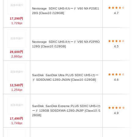
Nextorage
SDXC UHS-IIカード V60 NX-F2SE1
28G [Class10 /128GB]
4.7
17,290円
1,729pt
Nextorage
SDXC UHS-IIカード V90 NX-F2PRO
128G [Class10 /128GB]
4.5
28,600円
2,860pt
SanDisk
SanDisk Ultra PLUS SDXC UHS-Iカー
ド SDSDUWC-128G-JN3IN [Class10 /128GB]
4.6
12,540円
1,254pt
SanDisk
SanDisk Extreme PLUS SDXC UHS-Iカ
ード 128GB SDSDXWA-128G-JNJIP [Class10 /1
4.9
28GB]
17,490円
1,749pt