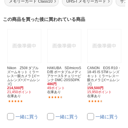
メモリーカード Class10
UHS-I メモリーカード
サン
この商品を買った後に買われている商品
Nikon Z50II ダブル
HAKUBA SD/microS
CANON EOS R10・
ズームキット ミラー
D用 ポータブルメディ
18-45 IS STM レンズ
レス一眼カメラ [ズー
アケースS チェリーピ
キット ミラーレス一
ムレンズ+ズームレン
ンク DMC-20SSDPK
眼カメラ [ズームレン
ズ]
486円
ズ]
214,500円
49ポイント
159,500円
21,450ポイント
在庫あり
15,950ポイント
在庫あり
在庫あり
(184)
(37)
(47)
一緒に買う
一緒に買う
一緒に買う