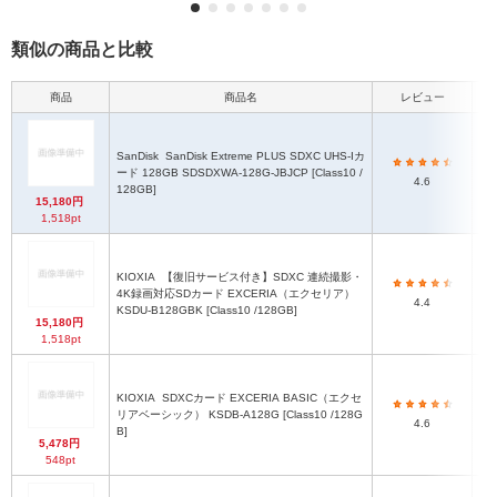
類似の商品と比較
商品
商品名
レビュー
SanDisk
SanDisk Extreme PLUS SDXC UHS-Iカ
ード 128GB SDSDXWA-128G-JBJCP [Class10 /
4.6
128GB]
15,180円
1,518pt
KIOXIA
【復旧サービス付き】SDXC 連続撮影・
4K録画対応SDカード EXCERIA（エクセリア）
4.4
KSDU-B128GBK [Class10 /128GB]
15,180円
1,518pt
KIOXIA
SDXCカード EXCERIA BASIC（エクセ
リアベーシック） KSDB-A128G [Class10 /128G
4.6
B]
5,478円
548pt