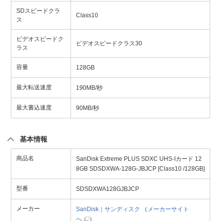
SDスピードクラ
Class10
ス
ビデオスピードク
ビデオスピードクラス30
ラス
容量
128GB
最大転送速度
190MB/秒
最大書込速度
90MB/秒
基本情報
商品名
SanDisk Extreme PLUS SDXC UHS-Iカード 12
8GB SDSDXWA-128G-JBJCP [Class10 /128GB]
型番
SDSDXWA128GJBJCP
メーカー
SanDisk｜サンディスク
（
メーカーサイト
へ
）