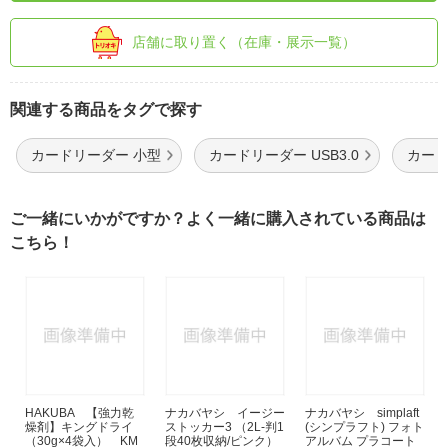
店舗に取り置く（在庫・展示一覧）
関連する商品をタグで探す
カードリーダー 小型
カードリーダー USB3.0
カード
ご一緒にいかがですか？よく一緒に購入されている商品は
こちら！
HAKUBA 【強力乾
ナカバヤシ イージー
ナカバヤシ simplaft
燥剤】キングドライ
ストッカー3 （2L-判1
(シンプラフト) フォト
（30g×4袋入） KM
段40枚収納/ピンク）
アルバム プラコート