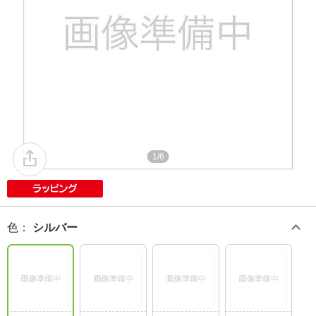
1/6
色
：
シルバー