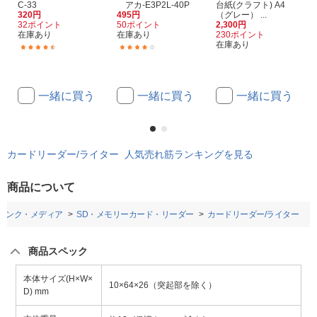
C-33
アカ-E3P2L-40P
台紙(クラフト) A4
320円
495円
（グレー） ...
32ポイント
50ポイント
2,300円
在庫あり
在庫あり
230ポイント
在庫あり
(201)
(2)
一緒に買う
一緒に買う
一緒に買う
カードリーダー/ライター 人気売れ筋ランキングを見る
商品について
インク・メディア
SD・メモリーカード・リーダー
カードリーダー/ライター
商品スペック
本体サイズ(H×W×
10×64×26（突起部を除く）
D) mm