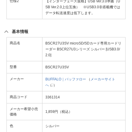
仕様2
【インターフェース規格】USB Ver.3.0準拠（U
SB Ver.2.0上位互換） ※USB3.0非搭載機では
データ転送速度は低下します。
基本情報
商品名
BSCR27U3SV microSD/SDカード専用カードリ
ーダー BSCR27U3シリーズ シルバー [USB3.0/
2.0]
型番
BSCR27U3SV
メーカー
BUFFALO｜バッファロー
（
メーカーサイト
へ
）
商品コード
3361314
メーカー希望小売
1,859円（税込）
価格
色
シルバー