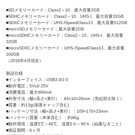
■SDメモリーカード：Class2～10、最大容量2GB
■SDHCメモリーカード：Class2～10、UHS-I、最大容量32GB
■SDXCメモリーカード：UHS-ISpeedClass13、最大容量512GB
■microSDメモリーカード：最大容量2GB
■microSDHCメモリーカード：Class2～10、UHS-I、最大容量
32GB
■microSDXCメモリーカード：UHS-ISpeedClass13、最大容量
200GB
（2016年4月現在）
製品仕様
■インターフェイス：USB3.0/2.0
■動作電圧：5V±0.25V
■消費電流：最大900mA
■外形寸法（幅×高さ×奥行）：64×10×26mm（突起部を除く）
■質量：約13g(保護キャップ含む)
■パッケージ寸法（幅×高さ×奥行）：109×170×23mm
■パッケージ質量（本体含む）：約46g
■動作環境：温度5℃～40℃、湿度5％～90％（結露なきこと）
■保証期間：6ヶ月