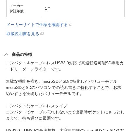
メーカー
1年
保証年数
メーカーサイトで仕様を確認する
取扱説明書を見る
商品の特徴
コンパクト＆ケーブルレスUSB3.0対応で高速転送可能SD専用カ
ードリーダー／ライターです。
無駄な機能を省き、microSDとSDに特化したバリューモデル
microSDとSDのパソコンでの読み書きに特化することで、お求
めやすさを実現したバリューモデルです。
コンパクトなケーブルレスタイプ
コンパクトでケーブル忘れもないので出張時ポケットにさっとし
まえて、持ち運びに最適です。
USB3.0・UHS-Iの高速規格、大容量規格のmicroSDXC・SDXCに