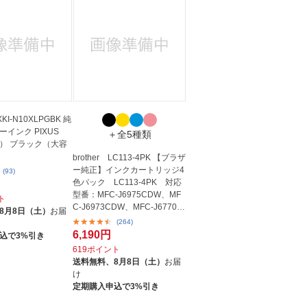
KI-N10XLPGBK 純
インク PIXUS
＋全5種類
） ブラック（大容
brother LC113-4PK 【ブラザ
ー純正】インクカートリッジ4
(93)
色パック LC113-4PK 対応
型番：MFC-J6975CDW、MF
ト
C-J6973CDW、MFC-J6770C
8月8日（土）
お届
DW、MFC-J6573CD...
(264)
6,190円
込で3%引き
619ポイント
送料無料、
8月8日（土）
お届
け
定期購入申込で3%引き