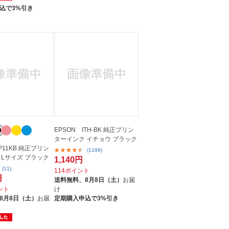
込で3%引き
EPSON ITH-BK 純正プリン
ターインク イチョウ ブラック
IP11KB 純正プリン
(1199)
 Lサイズ ブラック
1,140円
(11)
114ポイント
円
送料無料、
8月8日（土）
お届
イント
け
8月8日（土）
お届
定期購入申込で3%引き