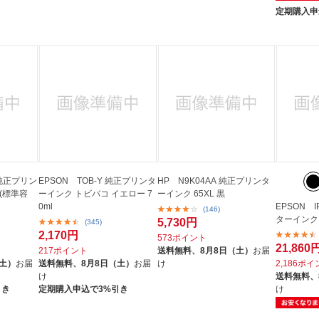
定期購入申
L 純正プリン
EPSON TOB-Y 純正プリンタ
HP N9K04AA 純正プリンタ
(標準容
ーインク トビバコ イエロー 7
ーインク 65XL 黒
0ml
EPSON 
(146)
ターインク
5,730円
(345)
2,170円
573ポイント
21,860
217ポイント
送料無料、
8月8日（土）
お届
（土）
お届
送料無料、
8月8日（土）
お届
け
2,186ポ
け
送料無料、
引き
定期購入申込で3%引き
け