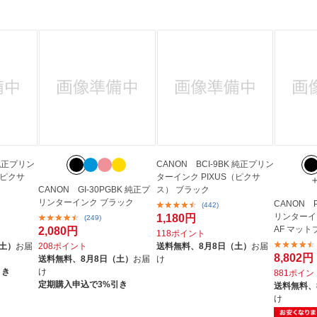
法
よくある質問・お問合せ
I
ご利用規約
E
 純正プリン
CANON BCI-9BK 純正プリン
（ピクサ
ターインク PIXUS（ピクサ
CANON GI-30PGBK 純正プ
ス） ブラック
リンターインク ブラック
CANON P
(442)
リンターイン
1,180円
(249)
AF マッ
2,080円
118ポイント
（土）
お届
208ポイント
送料無料、
8月8日（土）
お届
8,802円
送料無料、
8月8日（土）
お届
け
引き
け
881ポイン
定期購入申込で3%引き
送料無料、
け