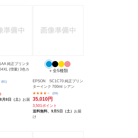
11AA 純正プリンタ
4XL (増量) 3色カ
＋全5種類
EPSON SC1C70 純正プリン
(81)
ターインク 700ml シアン
(29)
ト
35,010円
8月8日（土）
お届
3,501ポイント
送料無料、
9月5日（土）
お届
け