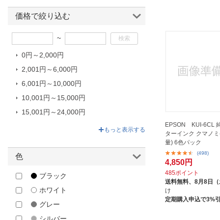
GRAPHTEC｜グラフテック
HP｜エイチピー
価格で絞り込む
H京セラ
~
JIT｜ジット
0円～2,000円
KOKUYO｜コクヨ
2,001円～6,000円
NEC｜エヌイーシー
6,001円～10,000円
OKI｜オキ
10,001円～15,000円
OLYMPUS｜オリンパス
15,001円～24,000円
Panasonic｜パナソニック
EPSON KUI-6C
24,001円～399,190円
Pantum｜パンタム
もっと表示する
ターインク クマノミ
PILOT｜パイロット
量) 6色パック
(498)
色
plaisir｜プレジール
4,850円
PPC｜ピーピーシー
485ポイント
ブラック
送料無料、
8月8日
PrintDreams｜プリントドリーム
ホワイト
け
ス
定期購入申込で3%
グレー
RICOH｜リコー
シルバー