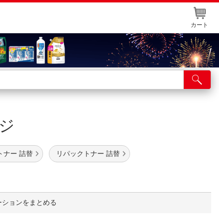
カート
店舗サービス
ット取り置き
ッジ
イントカードWEB登録
舗情報・店舗一覧
トナー 詰替
リパックトナー 詰替
取り寄せ品入荷状況照会
ーションをまとめる