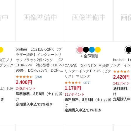
brother LC211BK-2PK 【ブ
ラザー純正】インクカートリ
＋全5種類
K 純正プリ
ッジブラック2個パック LC2
brother
 ブラック
11BK-2PK 対応型番：DCP-J
ンターイン
CANON XKI-N11XLM 純正プ
968N、DCP-J767N、DCP-J5
リンターインク PIXUS（ピク
67N、MFC-J887...
サス） マゼンタ
2,420円
(252)
2,400円
(375)
242ポイン
1,170円
（土）
お届
240ポイント
送料無料、
送料無料、
8月8日（土）
お届
け
117ポイント
引き
け
定期購入申
送料無料、
8月8日（土）
お届
定期購入申込で3%引き
け
定期購入申込で3%引き