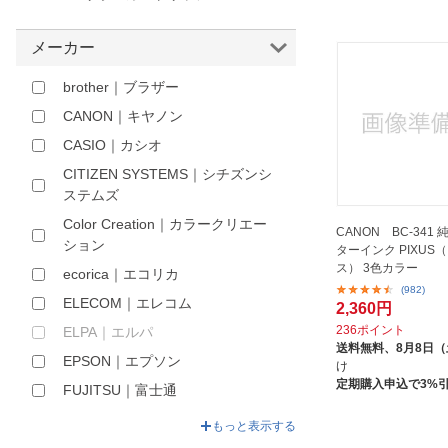
ほしいもの
メーカー
お知らせ
brother｜ブラザー
CANON｜キヤノン
CASIO｜カシオ
CITIZEN SYSTEMS｜シチズンシ
ステムズ
Color Creation｜カラークリエー
CANON BC-341
ション
ターインク PIXUS
ス） 3色カラー
ecorica｜エコリカ
(982)
ELECOM｜エレコム
2,360円
236ポイント
ELPA｜エルパ
送料無料、
8月8日
EPSON｜エプソン
け
定期購入申込で3%
FUJITSU｜富士通
G&G
もっと表示する