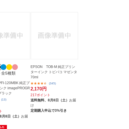
人窓口
R情報
nglish / 中文
EPSON TOB-M 純正プリン
ターインク トビバコ マゼンタ
＋全5種類
70ml
FI-120MBK 純正プ
(345)
ク imagePROGR
2,170円
トブラック
217ポイント
(13)
送料無料、
8月8日（土）
お届
け
定期購入申込で3%引き
ト
8月8日（土）
お届