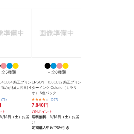
＋全5種類
＋全8種類
IC4CL84 純正プリン
EPSON IC6CL32 純正プリン
虫めがね(大容量) 4
ターインク Colorio（カラリ
オ） 6色パック
(73)
(697)
円
7,840円
イント
784ポイント
8月8日（土）
お届
送料無料、
8月8日（土）
お届
け
定期購入申込で3%引き