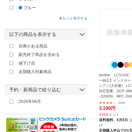
Roland｜ローランド
ブルー
SHARP｜シャープ
グリーン
もっと表示する
WELCOM DESIGN｜ウェルコム
ベージュ
デザイン
イエロー
YOUR SHOP｜ユアーショップ
以下の商品を表示する
ゴールド
エネックス｜Enex
在庫がある商品
オレンジ
オーム電機｜OHM ELECTRIC
販売終了商品を含める
レッド
カラークリエーション｜Color
値下げ品
Creation
ピンク
定期購入対象商品
カラークリエーション｜Color
brother LC3133
パープル
Creation
ー純正】インクカー
クリア
シアン(大容量) LC
ケイティケイ｜ktk
予約・新商品で絞り込む
対応型番：DCP-J98
その他
-J1500N、MFC-J1
コニカミノルタ｜KONICA
2026年06月
シアン（大容...
(194)
MINOLTA
3,190円
サンワサプライ｜SANWA SUPPLY
319ポイント
送料無料、
8月8日
ジャノメ｜JANOME
け
スカイホースジャパン
定期購入申込で3%