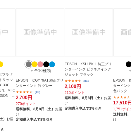
EPSON KSU-BK-L 純正プリ
ンターインク ビジネスインク
＋全10種類
C 【ブラザ
ジェット ブラック
トリッジ
EPSON ICGY79A1 純正プリ
EPSON 
(84)
3133C
ンターインク 竹 グレー
ターインク 
2,100円
8N、MFC
色パック
(40)
210ポイント
605DN 他
2,700円
送料無料、
8月8日（土）
お届
17,510
け
270ポイント
定期購入申込で3%引き
送料無料、
8月8日（土）
お届
1,751ポ
け
送料無料、
（土）
お届
定期購入申込で3%引き
け
引き