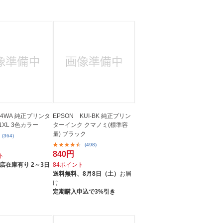
64WA 純正プリンタ
EPSON KUI-BK 純正プリン
1XL 3色カラー
ターインク クマノミ(標準容
量) ブラック
(364)
(498)
840円
ト
店在庫有り 2～3日
84ポイント
送料無料、
8月8日（土）
お届
け
定期購入申込で3%引き