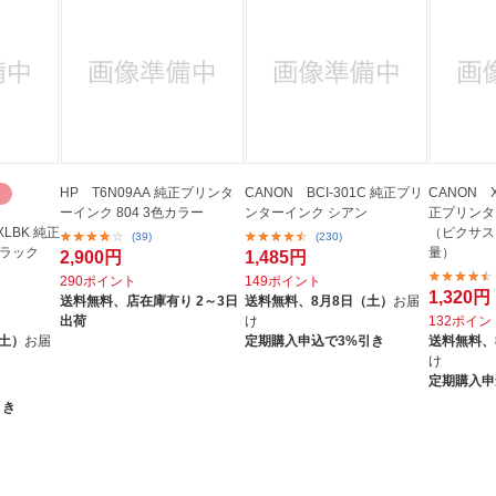
HP T6N09AA 純正プリンタ
CANON BCI-301C 純正プリ
CANON X
ーインク 804 3色カラー
ンターインク シアン
正プリンター
XLBK 純正
（ピクサス
(39)
(230)
ブラック
量）
2,900円
1,485円
290ポイント
149ポイント
1,320円
送料無料、
店在庫有り 2～3日
送料無料、
8月8日（土）
お届
出荷
け
132ポイン
（土）
お届
定期購入申込で3%引き
送料無料、
け
定期購入申
引き