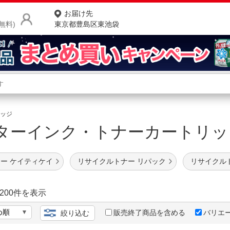
お届け先
無料)
東京都豊島区東池袋
商品をさがす
ランキングからさがす
ネ
ッジ
ターインク・トナーカートリ
カテゴリ一覧からさがす
ポ
店
ー ケイティケイ
リサイクルトナー リパック
リサイクル
お
お客様サポート
200
件を表示
販売終了商品を含める
バリエ
絞り込む
ご利用ガイド