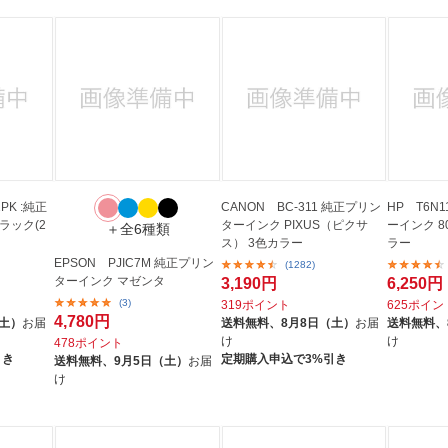
2PK :純正
CANON BC-311 純正プリン
HP T6N
ラック(2
ターインク PIXUS（ピクサ
ーインク 80
＋全6種類
ス） 3色カラー
ラー
EPSON PJIC7M 純正プリン
(1282)
ターインク マゼンタ
3,190円
6,250円
(3)
319ポイント
625ポイン
4,780円
（土）
お届
送料無料、
8月8日（土）
お届
送料無料、
け
け
478ポイント
引き
定期購入申込で3%引き
送料無料、
9月5日（土）
お届
け