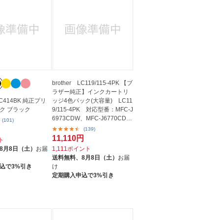
brother LC119/115-4PK 【ブ
ラザー純正】インクカートリ
 LC414BK 純正プリ
ッジ4色パック(大容量) LC11
ク ブラック
9/115-4PK 対応型番：MFC-J
6973CDW、MFC-J6770CD
(101)
W、MFC-J6573...
(139)
11,110円
ト
8月8日（土）
お届
1,111ポイント
送料無料、
8月8日（土）
お届
込で3%引き
け
定期購入申込で3%引き