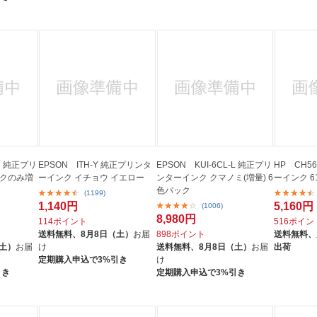
0M 純正プリ
EPSON ITH-Y 純正プリンタ
EPSON KUI-6CL-L 純正プリ
HP CH5
ックのみ増
ーインク イチョウ イエロー
ンターインク クマノミ(増量) 6
ーインク 6
色パック
(1199)
1,140円
5,160円
(1006)
8,980円
114ポイント
516ポイン
送料無料、
8月8日（土）
お届
898ポイント
送料無料、
（土）
お届
け
送料無料、
8月8日（土）
お届
出荷
定期購入申込で3%引き
け
引き
定期購入申込で3%引き