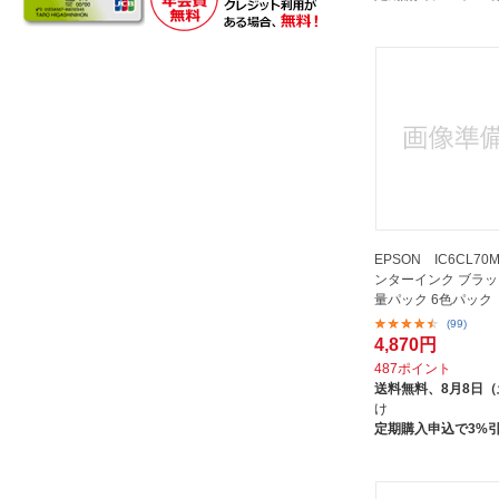
スター精密｜STAR MICRONICS
その他玩具
ニッポー｜NIPPO
ハイブリッドサービス｜HYBRID
SERVICE
マックス｜MAX
ムラテックKDS｜MURATEC-KDS
レック｜REC
EPSON IC6CL7
レックスマーク｜Lexmark
ンターインク ブラ
量パック 6色パック
三菱電機｜Mitsubishi Electric
(99)
京セラ｜KYOCERA
4,870円
487ポイント
富士フイルム｜FUJIFILM
送料無料、
8月8日
富士フイルムビジネスイノベーシ
け
ョン｜FUJIFILM Business
定期購入申込で3%
Innovation