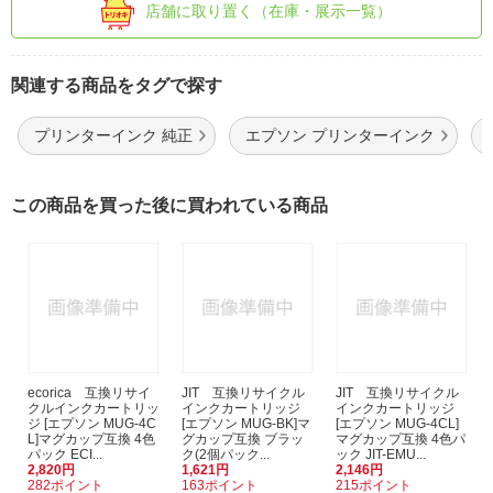
店舗に取り置く（在庫・展示一覧）
関連する商品をタグで探す
プリンターインク 純正
エプソン プリンターインク
この商品を買った後に買われている商品
ecorica 互換リサイ
JIT 互換リサイクル
JIT 互換リサイクル
クルインクカートリッ
インクカートリッジ
インクカートリッジ
ジ [エプソン MUG-4C
[エプソン MUG-BK]マ
[エプソン MUG-4CL]
L]マグカップ互換 4色
グカップ互換 ブラッ
マグカップ互換 4色パ
パック ECI...
ク(2個パック...
ック JIT-EMU...
2,820円
1,621円
2,146円
282ポイント
163ポイント
215ポイント