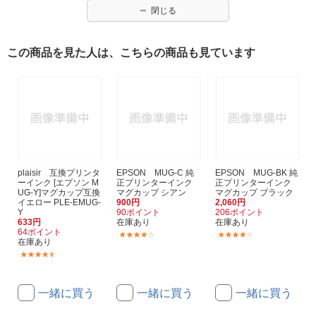
閉じる
この商品を見た人は、こちらの商品も見ています
plaisir 互換プリンタ
EPSON MUG-C 純
EPSON MUG-BK 純
ーインク [エプソン M
正プリンターインク
正プリンターインク
UG-Y]マグカップ互換
マグカップ シアン
マグカップ ブラック
イエロー PLE-EMUG-
900円
2,060円
Y
90ポイント
206ポイント
633円
在庫あり
在庫あり
64ポイント
(1136)
(1136)
在庫あり
(20)
一緒に買う
一緒に買う
一緒に買う