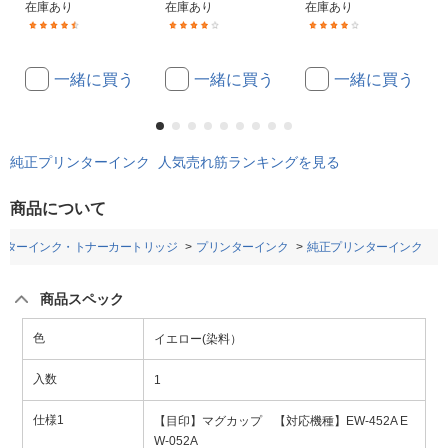
在庫あり
在庫あり
在庫あり
(147)
(319)
(319)
一緒に買う
一緒に買う
一緒に買う
純正プリンターインク 人気売れ筋ランキングを見る
商品について
ンターインク・トナーカートリッジ
プリンターインク
純正プリンターインク
商品スペック
色
イエロー(染料）
入数
1
仕様1
【目印】マグカップ 【対応機種】EW-452A E
W-052A