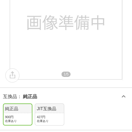
1/5
互換品
：
純正品
純正品
JIT互換品
900円
427円
在庫あり
在庫あり