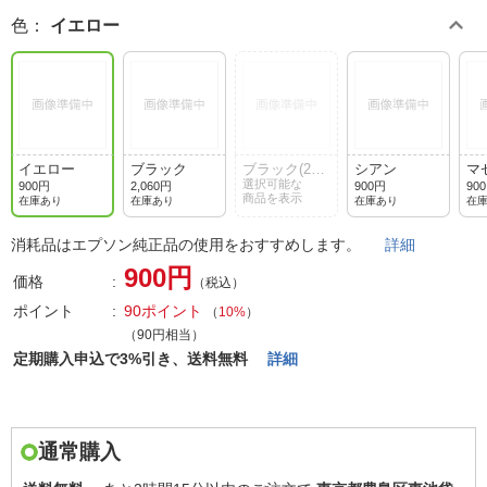
色
：
イエロー
イエロー
ブラック
ブラック(2個
シアン
マ
パック)
選択可能な
900円
2,060円
900円
90
商品を表示
在庫あり
在庫あり
在庫あり
在
消耗品はエプソン純正品の使用をおすすめします。
詳細
900円
価格
（税込）
ポイント
90ポイント
（
10%
）
（90円相当）
定期購入申込で3%引き、送料無料
詳細
通常購入