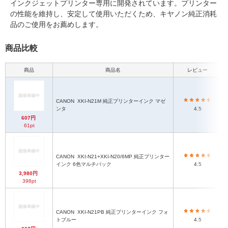
インクジェットプリンター専用に開発されています。プリンター
の性能を維持し、安定して使用いただくため、キヤノン純正消耗
品のご使用をお薦めします。
商品比較
商品
商品名
レビュー
CANON
XKI-N21M 純正プリンターインク マゼ
ンタ
4.5
607円
61pt
CANON
XKI-N21+XKI-N20/6MP 純正プリンター
インク 6色マルチパック
4.5
3,980円
398pt
CANON
XKI-N21PB 純正プリンターインク フォ
トブルー
4.5