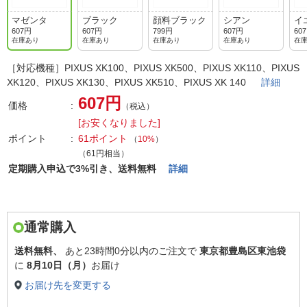
マゼンタ
ブラック
顔料ブラック
シアン
イ
607円
607円
799円
607円
60
在庫あり
在庫あり
在庫あり
在庫あり
在
［対応機種］PIXUS XK100、PIXUS XK500、PIXUS XK110、PIXUS
XK120、PIXUS XK130、PIXUS XK510、PIXUS XK 140
詳細
607円
価格
（税込）
[お安くなりました]
ポイント
61ポイント
（
10%
）
（61円相当）
定期購入申込で3%引き、送料無料
詳細
通常購入
送料無料、
あと
23時間0分以内
のご注文で
東京都豊島区東池袋
に
8月10日（月）
お届け
お届け先を変更する