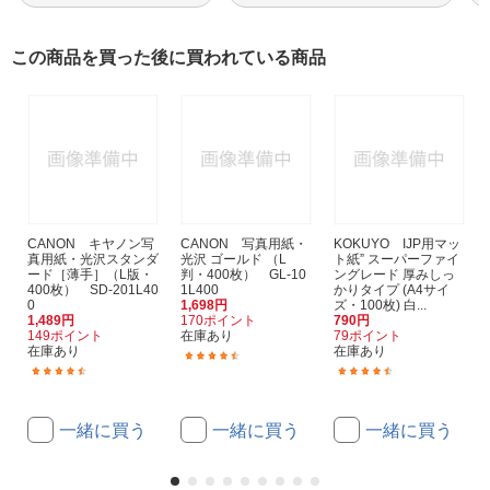
この商品を買った後に買われている商品
CANON キヤノン写
CANON 写真用紙・
KOKUYO IJP用マッ
真用紙・光沢スタンダ
光沢 ゴールド （L
ト紙” スーパーファイ
ード［薄手］（L版・
判・400枚） GL-10
ングレード 厚みしっ
400枚） SD-201L40
1L400
かりタイプ (A4サイ
0
1,698円
ズ・100枚) 白...
1,489円
170ポイント
790円
149ポイント
在庫あり
79ポイント
在庫あり
在庫あり
(371)
(55)
(16)
一緒に買う
一緒に買う
一緒に買う