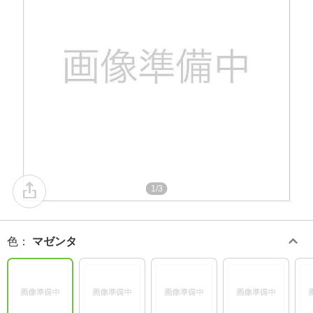
1/3
色
：
マゼンタ