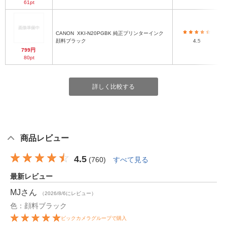
61pt
CANON
XKI-N20PGBK 純正プリンターインク
顔料ブラック
4.5
799円
80pt
詳しく比較する
商品レビュー
4.5
(
760
)
すべて見る
最新レビュー
MJ
さん
（2026/8/6にレビュー）
色：顔料ブラック
ビックカメラグループで購入