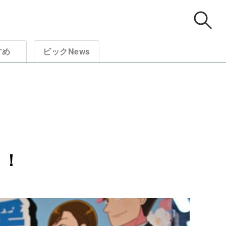
すめ
ビックNews
う！