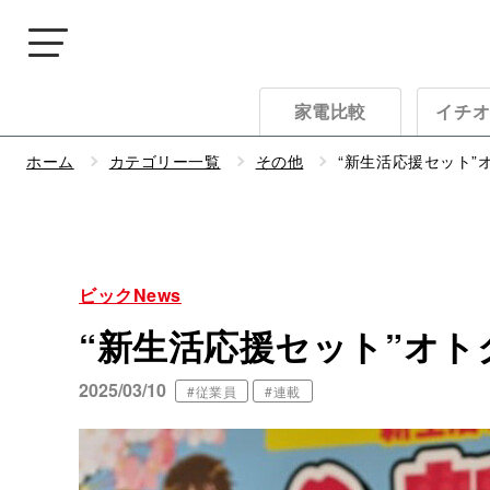
家電比較
イチ
ホーム
カテゴリー一覧
その他
“新生活応援セット
ビックNews
“新生活応援セット”オ
2025/03/10
#従業員
#連載