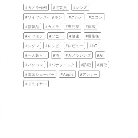
#カメラ作例
#従業員
#レンズ
#ワイヤレスイヤホン
#グルメ
#ニコン
#新製品
#カメラ
#専門家
#連載
#イヤホン
#ソニー
#健康
#撮影術
#シグマ
#レシピ
#レビュー
#IoT
#一人暮らし
#酒
#カメラレンズ
#AI
#パソコン
#パナソニック
#防犯
#買取
#電気シェーバー
#Apple
#アンカー
#ドライヤー