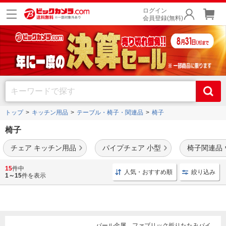
ログイン
会員登録(無料)
トップ
キッチン用品
テーブル・椅子・関連品
椅子
椅子
チェア キッチン用品
パイプチェア 小型
椅子関連品
おしゃれな輸入雑貨の
グッチーニ
や
ビラコレクション
、コンパクトに折りたためる
パ
15
件中
人気・おすすめ順
絞り込み
ール金属
などの椅子を豊富に品揃え。
1～15
件を表示
パール金属 ファブリック折りたたみパイ